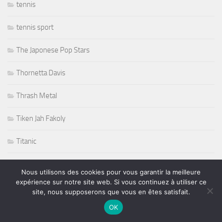
tennis
tennis sport
The Japonese Pop Stars
Thornetta Davis
Thrash Metal
Tiken Jah Fakoly
Titanic
Tommy Castro
Nous utilisons des cookies pour vous garantir la meilleure
expérience sur notre site web. Si vous continuez à utiliser ce
Tommy Shaw
site, nous supposerons que vous en êtes satisfait.
OK
Tony Martin