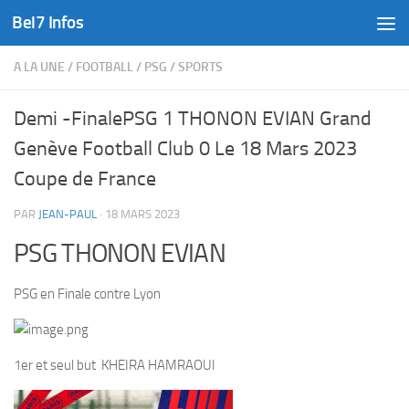
Bel7 Infos
Skip to content
A LA UNE
/
FOOTBALL
/
PSG
/
SPORTS
Demi -FinalePSG 1 THONON EVIAN Grand
Genève Football Club 0 Le 18 Mars 2023
Coupe de France
PAR
JEAN-PAUL
·
18 MARS 2023
PSG THONON EVIAN
PSG en Finale contre Lyon
1er et seul but KHEIRA HAMRAOUI