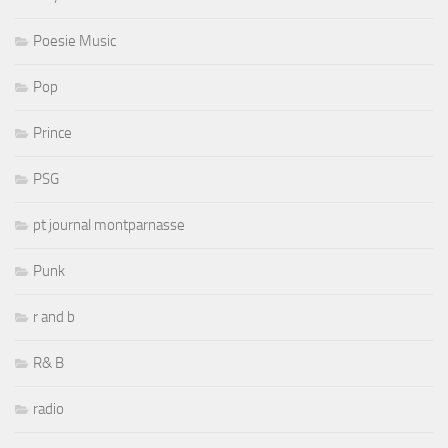
Poesie Music
Pop
Prince
PSG
pt journal montparnasse
Punk
r and b
R& B
radio