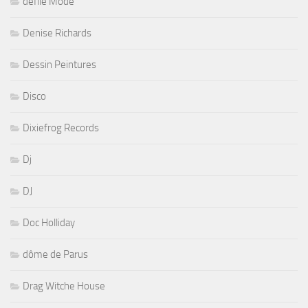
défilé Mode
Denise Richards
Dessin Peintures
Disco
Dixiefrog Records
Dj
DJ
Doc Holliday
dôme de Parus
Drag Witche House