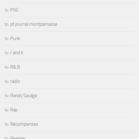
PSG
pt journal montparnasse
Punk
r and b
R& B
radio
Randy Savage
Rap
Récompenses
Reggae