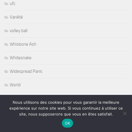
ufc
Variété
volley ball
Whisbone Ash
Whitesnake
Widespread Panic
World
Wursel
Nous utilisons des cookies pour vous garantir la meilleure
expérience sur notre site web. Si vous continuez à utiliser ce
Wynton Marsalis
site, nous supposerons que vous en êtes satisfait.
OK
Yesterday and Today