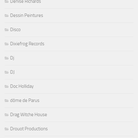
Denise Richards
Dessin Peintures
Disco
Dixiefrog Records
Dj
DJ
Doc Holliday
dôme de Parus
Drag Witche House
Drouot Productions