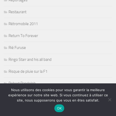
Restaurant
Rétromobile 2011
Return To Forever
Rié Furuse
Ringo Starr and his all band
Risque de pluie sur la F1
Robert Randolph
Nous utilisons des cookies pour vous garantir la meilleure
Rock
expérience sur notre site web. Si vous continuez à utiliser ce
site, nous supposerons que vous en êtes satisfait.
Rock Acoustic Folk
OK