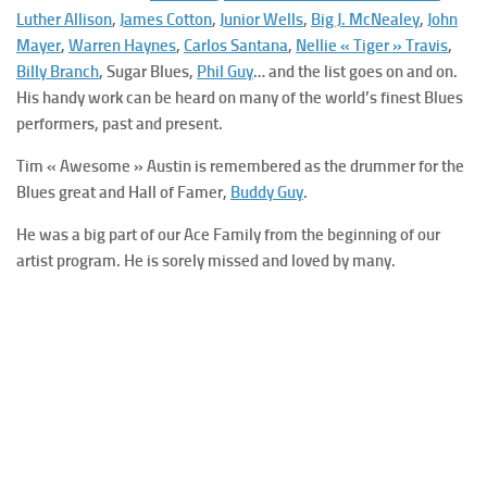
Luther Allison
,
James Cotton
,
Junior Wells
,
Big J. McNealey
,
John
Mayer
,
Warren Haynes
,
Carlos Santana
,
Nellie « Tiger » Travis
,
Billy Branch
, Sugar Blues,
Phil Guy
… and the list goes on and on.
His handy work can be heard on many of the world’s finest Blues
performers, past and present.
Tim « Awesome » Austin is remembered as the drummer for the
Blues great and Hall of Famer,
Buddy Guy
.
He was a big part of our Ace Family from the beginning of our
artist program. He is sorely missed and loved by many.