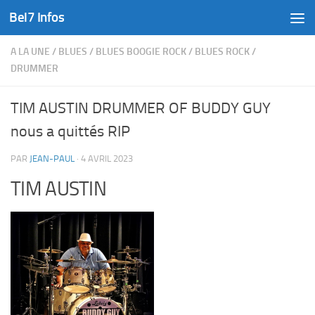
Bel7 Infos
Skip to content
A LA UNE
/
BLUES
/
BLUES BOOGIE ROCK
/
BLUES ROCK
/
DRUMMER
TIM AUSTIN DRUMMER OF BUDDY GUY
nous a quittés RIP
PAR
JEAN-PAUL
·
4 AVRIL 2023
TIM AUSTIN