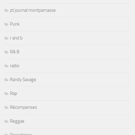
pt journal montparnasse
Punk
r and b
R& B
radio
Randy Savage
Rap
Récompenses
Reggae
Reportages