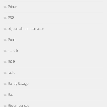
Prince
PSG
pt journal montparnasse
Punk
r and b
R& B
radio
Randy Savage
Rap
Récompenses