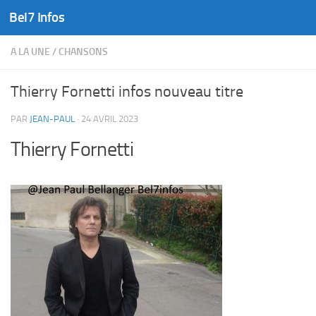
Bel7 Infos
Skip to content
A LA UNE
/
CHANSONS
Thierry Fornetti infos nouveau titre
PAR
JEAN-PAUL
·
24 AVRIL 2023
Thierry Fornetti