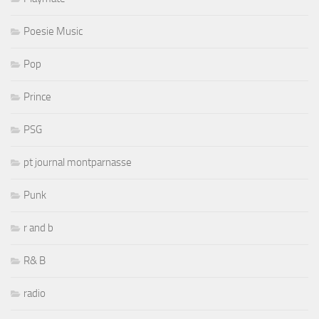
Poesie Music
Pop
Prince
PSG
pt journal montparnasse
Punk
r and b
R& B
radio