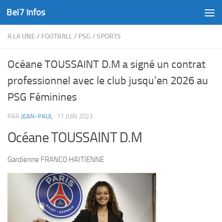
Bel7 Infos
Skip to content
A LA UNE
/
FOOTBALL
/
PSG
/
SPORTS
Océane TOUSSAINT D.M a signé un contrat
professionnel avec le club jusqu’en 2026 au
PSG Féminines
PAR
JEAN-PAUL
·
11 JUIN 2023
Océane TOUSSAINT D.M
Gardienne FRANCO HAITIENNE