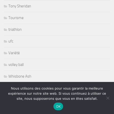
Tony Sheridan
Tourisme
triathlon
ufc
Variété
volley ball
Whisbone Ash
Whitesnake
Nous utilisons des cookies pour vous garantir la meilleure
expérience sur notre site web. Si vous continuez à utiliser ce
site, nous supposerons que vous en êtes satisfait.
Widespread Panic
OK
World