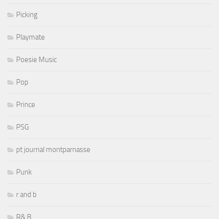
Picking
Playmate
Poesie Music
Pop
Prince
PSG
pt journal montparnasse
Punk
r and b
R& B