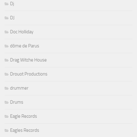
Dj
DJ
Doc Holliday
dôme de Parus
Drag Witche House
Drouot Productions
drummer
Drums
Eagle Records
Eagles Records