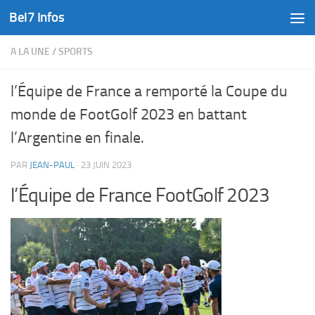
Bel7 Infos
Skip to content
A LA UNE
/
SPORTS
l’Équipe de France a remporté la Coupe du
monde de FootGolf 2023 en battant
l’Argentine en finale.
PAR
JEAN-PAUL
·
23 JUIN 2023
l’Équipe de France FootGolf 2023