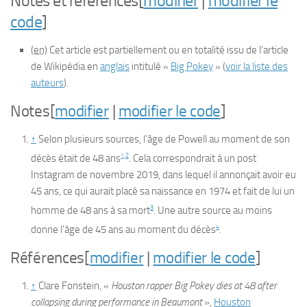
Notes et références
[
modifier
|
modifier le
code
]
(en)
Cet article est partiellement ou en totalité issu de l’article
de Wikipédia en
anglais
intitulé
«
Big Pokey
»
(
voir la liste des
auteurs
)
.
Notes
[
modifier
|
modifier le code
]
↑
Selon plusieurs sources, l’âge de Powell au moment de son
1
,
2
décès était de 48 ans
. Cela correspondrait à un post
Instagram de novembre 2019, dans lequel il annonçait avoir eu
45 ans, ce qui aurait placé sa naissance en 1974 et fait de lui un
3
homme de 48 ans à sa mort
. Une autre source au moins
4
donne l’âge de 45 ans au moment du décès
.
Références
[
modifier
|
modifier le code
]
↑
Clare
Fonstein
, «
Houston rapper Big Pokey dies at 48 after
collapsing during performance in Beaumont
»,
Houston