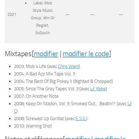
Label: Mob
Style Music
2021
—
—
—
Group, Win Or
Regret,
SoSouth
Mixtapes
[
modifier
|
modifier le code
]
2003:
Mob 4 Life
(avec
Chris Ward
)
2004:
A Bad Azz Mix Tape Vol. 3
2004:
The Best Of Big Pokey II (8ighted & Chopped)
2005:
Since The Grey Tapes Vol. 3
(avec
Lil’ Keke
)
2007:
On Another Note
2008:
Keep On Stackin, Vol. 3: Smoked Out… Beatin!!!
(avec
Lil
C
)
2008:
Screwed Up Gorillaz
(avec
E.S.G.
)
2010:
Warning Shot