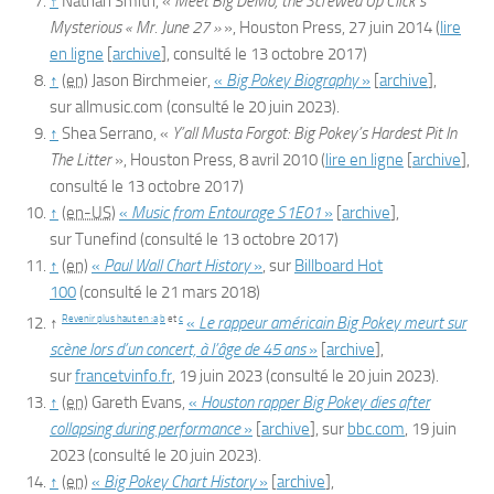
↑
Nathan
Smith
, «
Meet Big DeMo, the Screwed Up Click’s
Mysterious « Mr. June 27 »
»,
Houston Press
,‎
27 juin 2014
(
lire
en ligne
[
archive
]
, consulté le
13 octobre 2017
)
↑
(en)
Jason Birchmeier,
«
Big Pokey Biography
»
[
archive
]
,
sur
allmusic.com
(consulté le
20 juin 2023
)
.
↑
Shea
Serrano
, «
Y’all Musta Forgot: Big Pokey’s Hardest Pit In
The Litter
»,
Houston Press
,‎
8 avril 2010
(
lire en ligne
[
archive
]
,
consulté le
13 octobre 2017
)
↑
(en-US)
«
Music from Entourage S1E01
»
[
archive
]
,
sur
Tunefind
(consulté le
13 octobre 2017
)
↑
(en)
«
Paul Wall Chart History
»
, sur
Billboard Hot
100
(consulté le
21 mars 2018
)
Revenir plus haut en :
a
b
et
c
↑
«
Le rappeur américain Big Pokey meurt sur
scène lors d’un concert, à l’âge de 45 ans
»
[
archive
]
,
sur
francetvinfo.fr
,
19 juin 2023
(consulté le
20 juin 2023
)
.
↑
(en)
Gareth Evans,
«
Houston rapper Big Pokey dies after
collapsing during performance
»
[
archive
]
, sur
bbc.com
,
19 juin
2023
(consulté le
20 juin 2023
)
.
↑
(en)
«
Big Pokey Chart History
»
[
archive
]
,