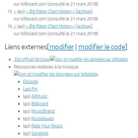
sur
billboard.com
(consulté le
21 mars 2018
)
↑
(en)
«
Big Pokey Chart History
»
[
archive
]
,
sur
billboard.com
(consulté le
21 mars 2018
)
↑
(en)
«
Big Pokey Chart History
»
[
archive
]
,
sur
billboard.com
(consulté le
21 mars 2018
)
Liens externes
[
modifier
|
modifier le code
]
Site officiel
[
archive
]
Ressources relatives à la musique
:
Discogs
Last.fm
(en)
AllMusic
(en)
Billboard
(en)
MusicBrainz
(en)
Muziekweb
(en)
Rate Your Music
(en)
Songkick