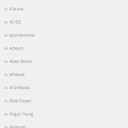
A la une
AC/DC
accordeoniste
Acteurs
Adam Bomb
afrobeat
Al Di Meola
Alice Cooper
Angus Young
Aniansah