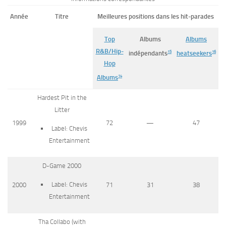
Année
Titre
Meilleures positions dans les hit-parades
Top
Albums
Albums
R&B/Hip-
15
16
indépendants
heatseekers
Hop
14
Albums
Hardest Pit in the
Litter
1999
72
—
47
Label: Chevis
Entertainment
D-Game 2000
Label: Chevis
2000
71
31
38
Entertainment
Tha Collabo
(with