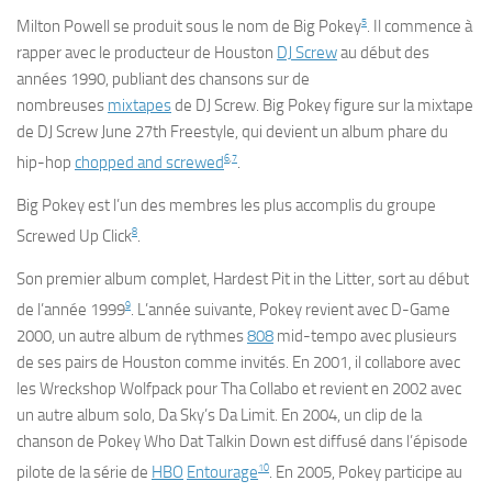
5
Milton Powell se produit sous le nom de Big Pokey
. Il commence à
rapper avec le producteur de Houston
DJ Screw
au début des
années 1990, publiant des chansons sur de
nombreuses
mixtapes
de DJ Screw. Big Pokey figure sur la mixtape
de DJ Screw
June 27th Freestyle
, qui devient un album phare du
6
,
7
hip-hop
chopped and screwed
.
Big Pokey est l’un des membres les plus accomplis du groupe
8
Screwed Up Click
.
Son premier album complet,
Hardest Pit in the Litter
, sort au début
9
de l’année 1999
. L’année suivante, Pokey revient avec
D-Game
2000
, un autre album de rythmes
808
mid-tempo avec plusieurs
de ses pairs de Houston comme invités. En 2001, il collabore avec
les Wreckshop Wolfpack pour
Tha Collabo
et revient en 2002 avec
un autre album solo,
Da Sky’s Da Limit
. En 2004, un clip de la
chanson de Pokey
Who Dat Talkin Down
est diffusé dans l’épisode
10
pilote de la série de
HBO
Entourage
. En 2005, Pokey participe au