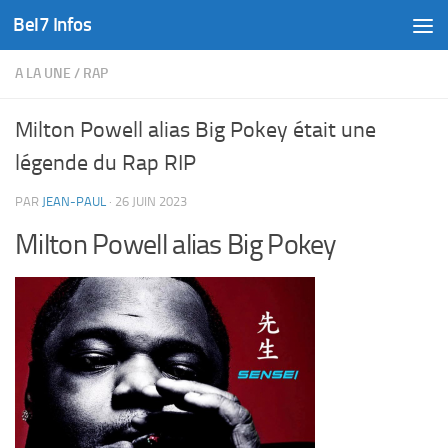
Bel7 Infos
Skip to content
A LA UNE
/
RAP
Milton Powell alias Big Pokey était une
légende du Rap RIP
PAR
JEAN-PAUL
·
26 JUIN 2023
Milton Powell alias Big Pokey