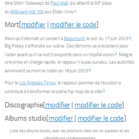
e
titre
Sittin’ Sidewayz
de
Paul Wall
, qui atteint la 93
place
11
du
Billboard Hot 100
aux États-Unis
.
Mort
[
modifier
|
modifier le code
]
12
Alors qu’il donnait un concert à
Beaumont
, le soir du
17 juin 2023
,
Big Pokey s’effondre sur scène. Des témoins se précipitent pour
13
l’aider avant qu’il ne soit transporté dans un hôpital voisin
. Malgré
une prise en charge rapide, le rappeur n’a pas survécu. Les autorités
12
annoncent sa mort le matin du
18 juin 2023
.
Pour le
Los Angeles Times
, le rappeur pionnier de Houston a
12
contribué à transformer la scène hip-hop de la ville
.
Discographie
[
modifier
|
modifier le code
]
Albums studio
[
modifier
|
modifier le code
]
Liste des albums studio, avec les positions dans les hit-parades et les
informations correspondantes