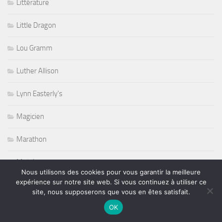
Littérature
Little Dragon
Lou Gramm
Luther Allison
Lynn Easterly's
Magicien
Marathon
Metalcore
Nous utilisons des cookies pour vous garantir la meilleure
expérience sur notre site web. Si vous continuez à utiliser ce
Michael Jackson
site, nous supposerons que vous en êtes satisfait.
OK
Mike Estes