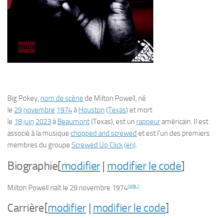
Big Pokey
,
nom de scène
de
Milton Powell
, né
le
29
novembre
1974
à
Houston
(
Texas
) et mort
le
18
juin
2023
à
Beaumont
(Texas), est un
rappeur
américain. Il est
associé à la musique
chopped and screwed
et est l’un des premiers
membres du groupe
Screwed Up Click
(en)
.
Biographie
[
modifier
|
modifier le code
]
note 1
Milton Powell naît le
29 novembre 1974
.
Carrière
[
modifier
|
modifier le code
]