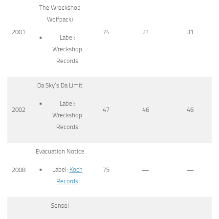
The Wreckshop
Wolfpack)
2001
74
21
31
Label:
Wreckshop
Records
Da Sky’s Da Limit
Label:
2002
47
46
46
Wreckshop
Records
Evacuation Notice
Label:
Koch
2008
75
—
—
Records
Sensei