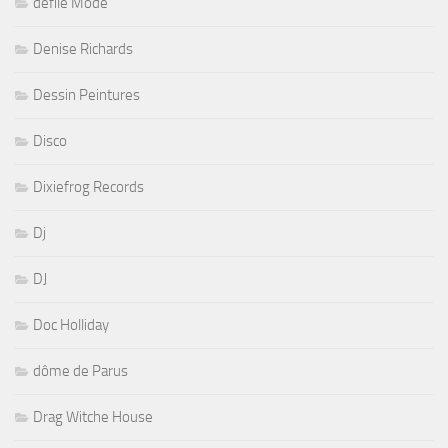
défilé Mode
Denise Richards
Dessin Peintures
Disco
Dixiefrog Records
Dj
DJ
Doc Holliday
dôme de Parus
Drag Witche House