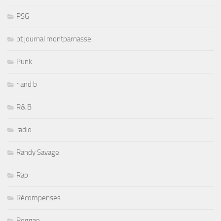
PSG
pt journal montparnasse
Punk
r and b
R& B
radio
Randy Savage
Rap
Récompenses
Reggae