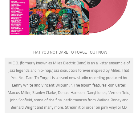
THAT YOU NOT DARE TO FORGET
OUT NOW
M.E.B. (formerly known as Miles Electric Band) is an all-star ensemble of
jazz legends and hip-hop/jazz disruptors forever inspired by Miles.
That
You Not Dare To Forget
is a brand new studio recording produced by
Lenny White and Vincent Wilburn Jr. The album features Ron Carter,
Marcus Miller, Stanley Clarke, Donald Harrison, Darryl Jones, Vernon Reid,
John Scofield, some of the final performances from Wallace Roney and
Bernard Wright and many more. Stream it or order on pink vinyl or CD.