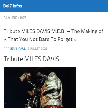
Bel7 Infos
Skip to content
A LA UNE
/
JAZZ
Tribute MILES DAVIS M.E.B. – The Making of
« That You Not Dare To Forget »
PAR
JEAN-PAUL
·
5 JUILLET 2023
Tribute MILES DAVIS