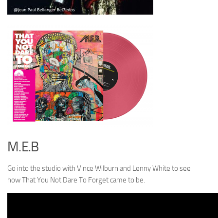
M.E.B
Go into the studio with Vince Wilburn and Lenny White to see
how
That You Not Dare To Forget
came to be.