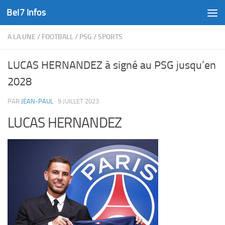
Bel7 Infos
Skip to content
A LA UNE
/
FOOTBALL
/
PSG
/
SPORTS
LUCAS HERNANDEZ à signé au PSG jusqu’en
2028
PAR
JEAN-PAUL
·
9 JUILLET 2023
LUCAS HERNANDEZ