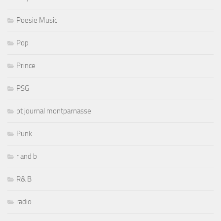
Poesie Music
Pop
Prince
PSG
pt journal montparnasse
Punk
r and b
R& B
radio