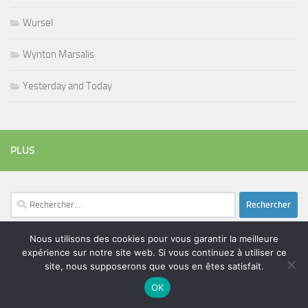
Wursel
Wynton Marsalis
Yesterday and Today
PLUS
Rechercher :
Nous utilisons des cookies pour vous garantir la meilleure
expérience sur notre site web. Si vous continuez à utiliser ce
ÉTIQUETTES
site, nous supposerons que vous en êtes satisfait.
blues
batteur
adam bomb
beatles
amar sundy
blues rock
OK
chanteur
duc des lombards
bootleneck
chanteuse
coltrane
erick bamy