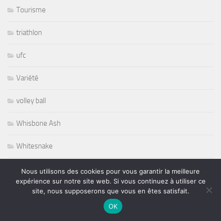
Tourisme
triathlon
ufc
Variété
volley ball
Whisbone Ash
Whitesnake
Widespread Panic
Nous utilisons des cookies pour vous garantir la meilleure
expérience sur notre site web. Si vous continuez à utiliser ce
World
site, nous supposerons que vous en êtes satisfait.
OK
Wursel