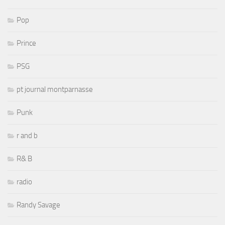
Pop
Prince
PSG
pt journal montparnasse
Punk
r and b
R& B
radio
Randy Savage