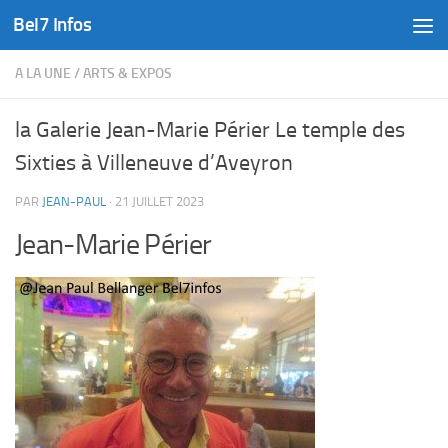
Bel7 Infos
Skip to content
A LA UNE
/
ARTS & EXPOS
la Galerie Jean-Marie Périer Le temple des
Sixties à Villeneuve d’Aveyron
PAR
JEAN-PAUL
·
21 JUILLET 2023
Jean-Marie Périer