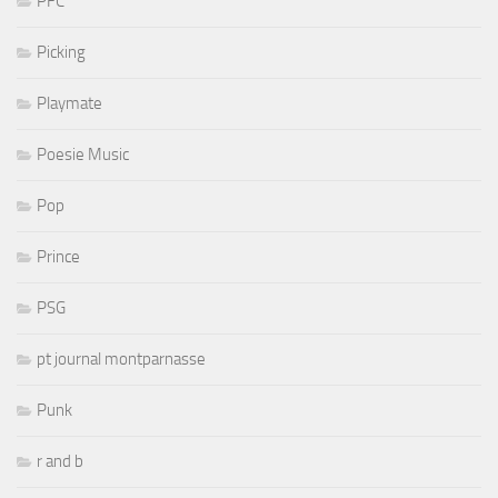
PFC
Picking
Playmate
Poesie Music
Pop
Prince
PSG
pt journal montparnasse
Punk
r and b