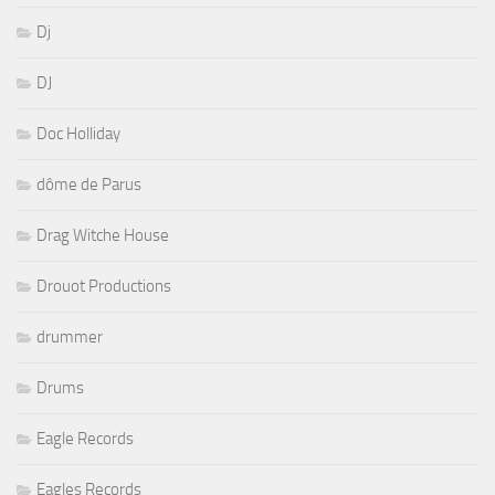
Dj
DJ
Doc Holliday
dôme de Parus
Drag Witche House
Drouot Productions
drummer
Drums
Eagle Records
Eagles Records