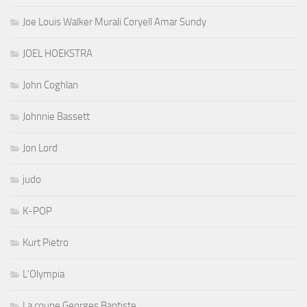
Joe Louis Walker Murali Coryell Amar Sundy
JOEL HOEKSTRA
John Coghlan
Johnnie Bassett
Jon Lord
judo
K-POP
Kurt Pietro
L'Olympia
La coupe Georges Baptiste