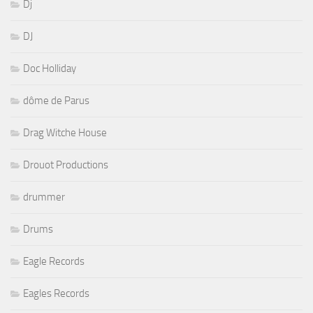
Dj
DJ
Doc Holliday
dôme de Parus
Drag Witche House
Drouot Productions
drummer
Drums
Eagle Records
Eagles Records