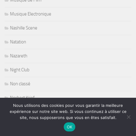
Musique Electronique
Nashille Scene
Natation
Nazareth
Night Club
Non classé
Norbert Krief
Nous utilisons des cookies pour vous garantir la meilleure
Nous Productions
expérience sur notre site web. Si vous continuez à utiliser ce
site, nous supposerons que vous en êtes satisfait.
Nouvelle victoire pour Loeb
OK