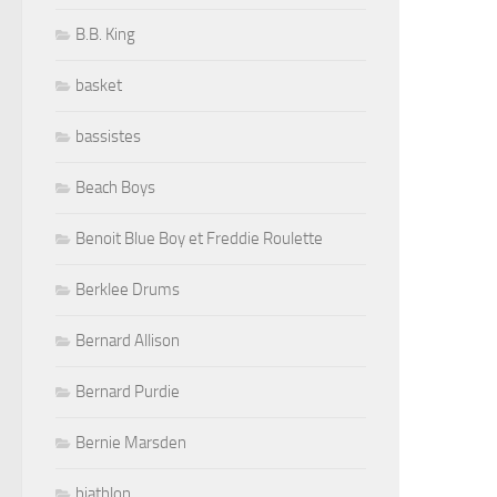
B.B. King
basket
bassistes
Beach Boys
Benoit Blue Boy et Freddie Roulette
Berklee Drums
Bernard Allison
Bernard Purdie
Bernie Marsden
biathlon