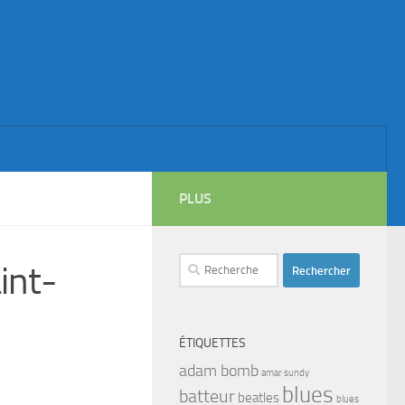
PLUS
Rechercher :
int-
ÉTIQUETTES
adam bomb
amar sundy
blues
batteur
beatles
blues