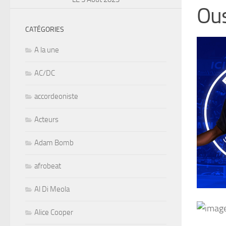
Ou
CATÉGORIES
A la une
AC/DC
accordeoniste
Acteurs
Adam Bomb
afrobeat
Al Di Meola
Alice Cooper