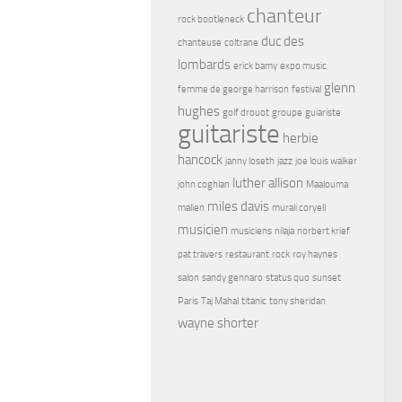
chanteur
rock bootleneck
duc des
chanteuse
coltrane
lombards
erick bamy
expo music
glenn
femme de george harrison
festival
hughes
golf drouot
groupe
guiariste
guitariste
herbie
hancock
janny loseth
jazz
joe louis walker
luther allison
john coghlan
Maalouma
miles davis
malien
murali coryell
musicien
musiciens
nilaja
norbert krief
pat travers
restaurant
rock
roy haynes
salon
sandy gennaro
status quo
sunset
Paris
Taj Mahal
titanic
tony sheridan
wayne shorter