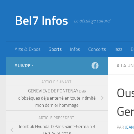
Skip to content
Bel7 Infos
Le décalage culturel
Arts & Expos
Sports
Infos
Concerts
Jazz
B
SUIVRE :
A LA UN
ARTICLE SUIVANT
Ous
GENEVIEVE DE FONTENAY pas
d’obsèques déja enterré en toute intimité
mon dernier hommage
Ger
ARTICLE PRÉCÉDENT
Jeonbuk Hyundai 0 Paris Saint-Germain 3
PAR
JEAN
LE 3 Août 2023