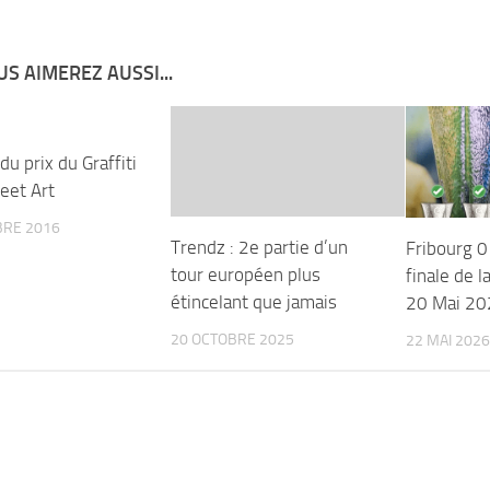
S AIMEREZ AUSSI...
u prix du Graffiti
eet Art
BRE 2016
Trendz : 2e partie d’un
Fribourg 0
tour européen plus
finale de l
étincelant que jamais
20 Mai 20
20 OCTOBRE 2025
22 MAI 2026