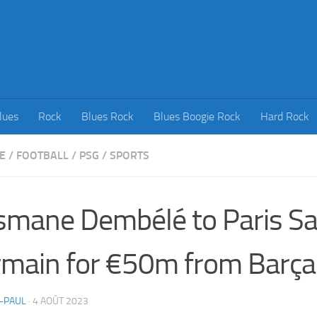
lues
Rock
Blues Rock
Blues Boogie Rock
Hard Rock
E
/
FOOTBALL
/
PSG
/
SPORTS
mane Dembélé to Paris Sa
main for €50m from Barça
-PAUL
·
4 AOÛT 2023