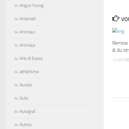
Angus Young
VOU
Aniansah
Animaux
Remise d
Animaux
& du str
Arts & Expos
12 OCTO
athletisme
Aurelio
Auto
Autograf
Autres