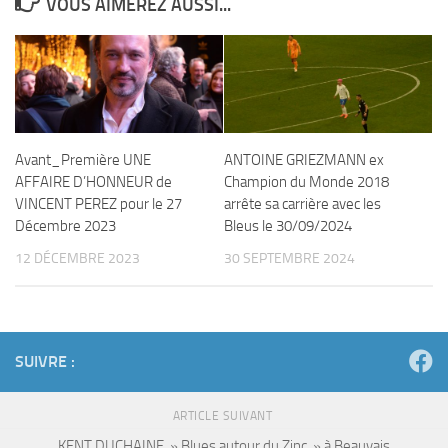
VOUS AIMEREZ AUSSI...
Avant_Première UNE
ANTOINE GRIEZMANN ex
AFFAIRE D’HONNEUR de
Champion du Monde 2018
VINCENT PEREZ pour le 27
arrête sa carrière avec les
Décembre 2023
Bleus le 30/09/2024
12 DÉCEMBRE 2023
30 SEPTEMBRE 2024
SUIVRE :
ARTICLE SUIVANT
KENT DUCHAINE » Blues autour du Zinc » à Beauvais