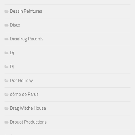
Dessin Peintures
Disco
Dixiefrog Records
Dj
DJ
Doc Holliday
dôme de Parus
Drag Witche House
Drouot Productions