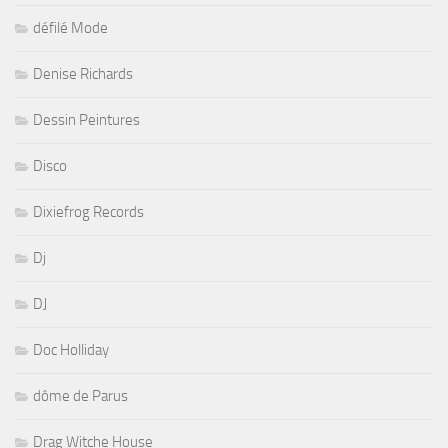
défilé Mode
Denise Richards
Dessin Peintures
Disco
Dixiefrog Records
Dj
DJ
Doc Holliday
dôme de Parus
Drag Witche House