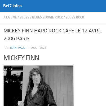
Bel7 Infos
Skip to content
A LA UNE
/
BLUES
/
BLUES BOOGIE ROCK
/
BLUES ROCK
MICKEY FINN HARD ROCK CAFE LE 12 AVRIL
2006 PARIS
PAR
JEAN-PAUL
·
11 AOÛT 2023
MICKEY FINN