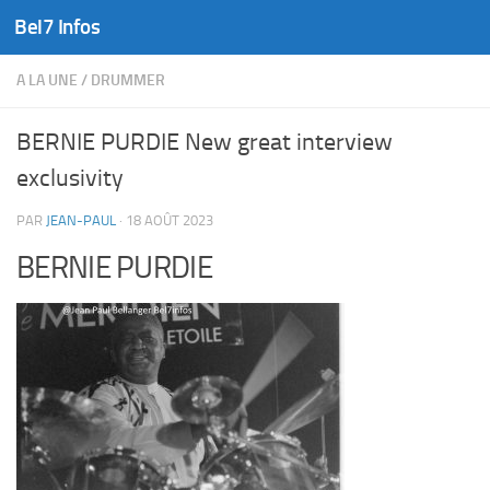
Bel7 Infos
Skip to content
A LA UNE
/
DRUMMER
BERNIE PURDIE New great interview
exclusivity
PAR
JEAN-PAUL
·
18 AOÛT 2023
BERNIE PURDIE