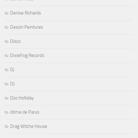
Denise Richards
Dessin Peintures
Disco
Dixiefrog Records
Dj
DJ
Doc Holliday
dôme de Parus
Drag Witche House