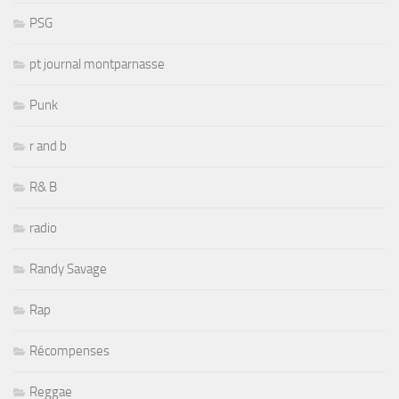
PSG
pt journal montparnasse
Punk
r and b
R& B
radio
Randy Savage
Rap
Récompenses
Reggae