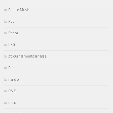
Poesie Music
Pop
Prince
PSG
pt journal montparnasse
Punk
r and b
R& B
radio