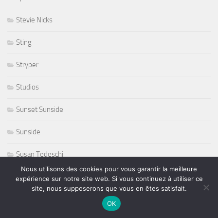
Stevie Nicks
Sting
Stryper
Studios
Sunset Sunside
Sunside
Susan Tedeschi
Nous utilisons des cookies pour vous garantir la meilleure
Ted Curson
expérience sur notre site web. Si vous continuez à utiliser ce
site, nous supposerons que vous en êtes satisfait.
télevision
OK