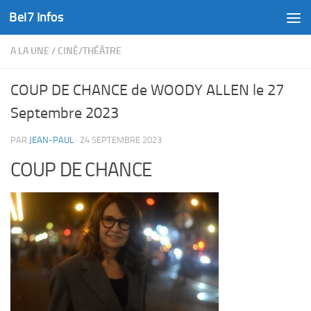
Bel7 Infos
Skip to content
A LA UNE
/
CINÉ/THÉÂTRE
COUP DE CHANCE de WOODY ALLEN le 27
Septembre 2023
PAR
JEAN-PAUL
·
24 SEPTEMBRE 2023
COUP DE CHANCE