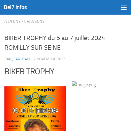
Bel7 Infos
Skip to content
A LA UNE
/
CHANSONS
BIKER TROPHY du 5 au 7 juillet 2024
ROMILLY SUR SEINE
PAR
JEAN-PAUL
·
2 NOVEMBRE 2023
BIKER TROPHY