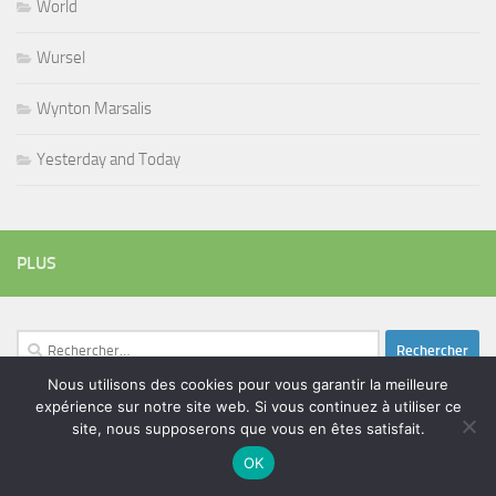
World
Wursel
Wynton Marsalis
Yesterday and Today
PLUS
Rechercher :
Nous utilisons des cookies pour vous garantir la meilleure
expérience sur notre site web. Si vous continuez à utiliser ce
site, nous supposerons que vous en êtes satisfait.
ÉTIQUETTES
OK
blues
batteur
adam bomb
beatles
amar sundy
blues rock