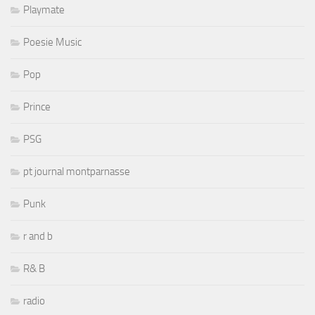
Playmate
Poesie Music
Pop
Prince
PSG
pt journal montparnasse
Punk
r and b
R& B
radio