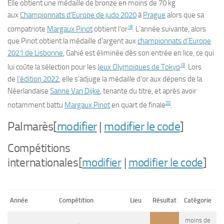
Elle obtient une médaille de bronze en moins de 70 kg
aux
Championnats d’Europe de judo 2020
à
Prague
alors que sa
18
compatriote
Margaux Pinot
obtient l’or
. L’année suivante, alors
que Pinot obtient la médaille d’argent aux
championnats d’Europe
2021 de Lisbonne
, Gahié est éliminée dès son entrée en lice, ce qui
19
lui coûte la sélection pour les
Jeux Olympiques de Tokyo
. Lors
de
l’édition 2022
, elle s’adjuge la médaille d’or aux dépens de la
Néerlandaise
Sanne Van Dijke
, tenante du titre, et après avoir
20
notamment battu
Margaux Pinot
en quart de finale
.
Palmarès
[
modifier
|
modifier le code
]
Compétitions
internationales
[
modifier
|
modifier le code
]
Année
Compétition
Lieu
Résultat
Catégorie
moins de