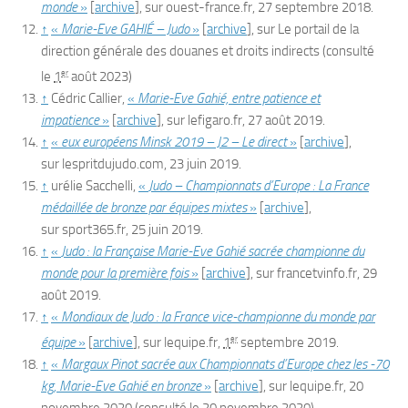
monde
»
[
archive
]
, sur
ouest-france.fr
,
27 septembre 2018
.
↑
«
Marie-Eve GAHIÉ – Judo
»
[
archive
]
, sur
Le portail de la
direction générale des douanes et droits indirects
(consulté
er
le
1
août 2023
)
↑
Cédric Callier,
«
Marie-Eve Gahié, entre patience et
impatience
»
[
archive
]
, sur
lefigaro.fr
,
27 août 2019
.
↑
«
eux européens Minsk 2019 – J2 – Le direct
»
[
archive
]
,
sur
lespritdujudo.com
,
23 juin 2019
.
↑
urélie Sacchelli,
«
Judo – Championnats d’Europe : La France
médaillée de bronze par équipes mixtes
»
[
archive
]
,
sur
sport365.fr
,
25 juin 2019
.
↑
«
Judo : la Française Marie-Eve Gahié sacrée championne du
monde pour la première fois
»
[
archive
]
, sur
francetvinfo.fr
,
29
août 2019
.
↑
«
Mondiaux de Judo : la France vice-championne du monde par
er
équipe
»
[
archive
]
, sur
lequipe.fr
,
1
septembre 2019
.
↑
«
Margaux Pinot sacrée aux Championnats d’Europe chez les -70
kg, Marie-Eve Gahié en bronze
»
[
archive
]
, sur
lequipe.fr
,
20
novembre 2020
(consulté le
20 novembre 2020
)
.