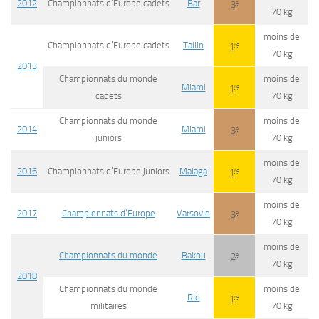
2012
Championnats d’Europe cadets
Bar
e
3
70 kg
moins de
Championnats d’Europe cadets
Tallin
re
1
70 kg
2013
Championnats du monde
moins de
Miami
re
1
cadets
70 kg
Championnats du monde
moins de
2014
Miami
e
3
juniors
70 kg
moins de
2016
Championnats d’Europe juniors
Malaga
re
1
70 kg
moins de
2017
Championnats d’Europe
Varsovie
e
3
70 kg
moins de
Championnats du monde
Bakou
e
2
70 kg
2018
Championnats du monde
moins de
Rio
re
1
militaires
70 kg