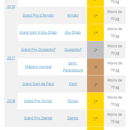
70
kg
2016
Moins de
Grand Prix d’Almaty
Almaty
re
1
70
kg
Moins de
Grand slam d’Abu Dhabi
Abu Dhabi
re
1
70
kg
Moins de
Grand Prix Düsseldorf
Düsseldorf
e
2
70
kg
2017
Saint-
Moins de
Masters mondial
e
3
Pétersbourg
70
kg
Moins de
Grand Slam de Paris
Paris
e
3
70
kg
Moins de
2018
Grand Prix Tbilissi
Tbilissi
re
1
70
kg
Moins de
Grand Prix Zagreb
Zagreb
re
1
70
kg