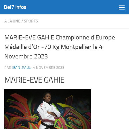
Bel7 Infos
Skip to content
A LA UNE
/
SPORTS
MARIE-EVE GAHIE Championne d’Europe
Médaille d’Or -70 Kg Montpellier le 4
Novembre 2023
PAR
JEAN-PAUL
·
4 NOVEMBRE 2023
MARIE-EVE GAHIE