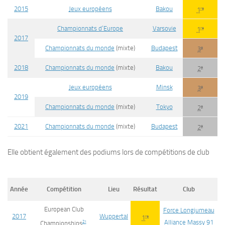
2015
Jeux européens
Bakou
re
1
Championnats d’Europe
Varsovie
re
1
2017
Championnats du monde
(mixte)
Budapest
e
3
2018
Championnats du monde
(mixte)
Bakou
e
2
Jeux européens
Minsk
e
3
2019
Championnats du monde
(mixte)
Tokyo
e
2
2021
Championnats du monde
(mixte)
Budapest
e
2
Elle obtient également des podiums lors de compétitions de club
Année
Compétition
Lieu
Résultat
Club
European Club
Force Longjumeau
2017
Wuppertal
re
1
Alliance Massy 91
21
Championships
.