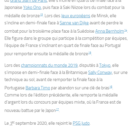
du
Grand Slam de Paris
, elle s’incline en quarts de finale face à la
Japonaise
Yoko Ono
, puis face à Saki Niizoe lors du combat pour la
13
médaille de bronze
. Lors des
Jeux européens
de Minsk, elle
s’incline en demi-finale face à
Sanne van Dijke
avant de perdre le
14
combat pour la troisième place face à la Suédoise
Anna Bernholm
.
Elle figure dans le groupe qui participe à la compétition par équipes,
l’équipe de France s’inclinant en quart de finale face au Portugal
15
pour remporter ensuite la médaille de bronze
.
Lors des
championnats du monde 2019
, disputés à
Tokyo
, elle
s’impose en demi-finale face à la Britannique
Sally Conway
, sur une
technique au sol, avant de remporter la finale face à la
16
Portugaise
Barbara Timo
par abandon sur une clé de bras
.
Comme lors de l’édition précédente, elle remporte la médaille
d’argent lors du concours par équipes mixte, où la France est de
17
nouveau battue par le Japon
.
er
Le
1
septembre 2020, elle rejoint le
PSG Judo
.