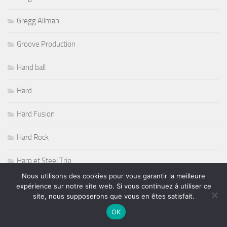
Gregg Allman
Groove Production
Hand ball
Hard
Hard Fusion
Hard Rock
Harp et Steel Trio
Nous utilisons des cookies pour vous garantir la meilleure
Herbie Hancock
expérience sur notre site web. Si vous continuez à utiliser ce
site, nous supposerons que vous en êtes satisfait.
hip hop
OK