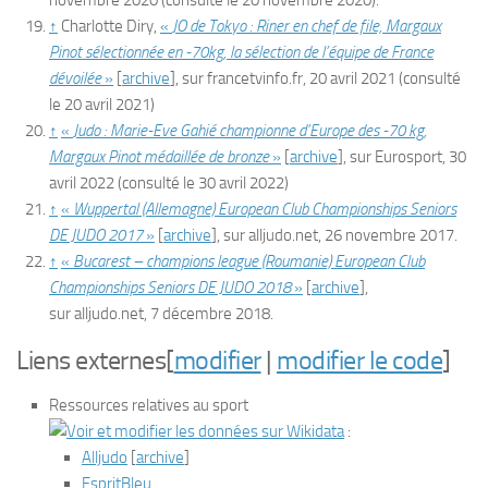
↑
Charlotte Diry,
«
JO de Tokyo : Riner en chef de file, Margaux
Pinot sélectionnée en -70kg, la sélection de l’équipe de France
dévoilée
»
[
archive
]
, sur
francetvinfo.fr
,
20 avril 2021
(consulté
le
20 avril 2021
)
↑
«
Judo : Marie-Eve Gahié championne d’Europe des -70 kg,
Margaux Pinot médaillée de bronze
»
[
archive
]
, sur
Eurosport
,
30
avril 2022
(consulté le
30 avril 2022
)
↑
«
Wuppertal (Allemagne) European Club Championships Seniors
DE JUDO 2017
»
[
archive
]
, sur
alljudo.net
,
26 novembre 2017
.
↑
«
Bucarest – champions league (Roumanie) European Club
Championships Seniors DE JUDO 2018
»
[
archive
]
,
sur
alljudo.net
,
7 décembre 2018
.
Liens externes
[
modifier
|
modifier le code
]
Ressources relatives au sport
:
Alljudo
[
archive
]
EspritBleu