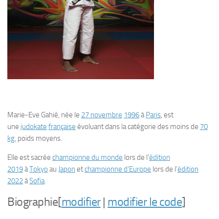
Marie-Eve Gahié
, née le
27 novembre
1996
à
Paris
, est
une
judokate
française
évoluant dans la catégorie des
moins de
70
kg
, poids moyens.
Elle est sacrée
championne du monde
lors de l’
édition
2019
à
Tokyo
au
Japon
et
championne d’Europe
lors de l’
édition
2022
à
Sofia
.
Biographie
[
modifier
|
modifier le code
]