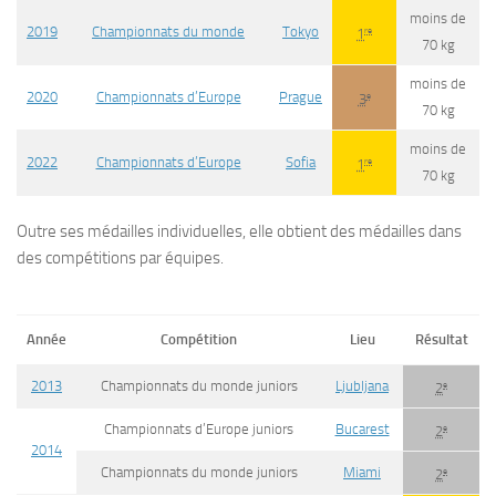
moins de
2019
Championnats du monde
Tokyo
re
1
70 kg
moins de
2020
Championnats d’Europe
Prague
e
3
70 kg
moins de
2022
Championnats d’Europe
Sofia
re
1
70 kg
Outre ses médailles individuelles, elle obtient des médailles dans
des compétitions par équipes.
Année
Compétition
Lieu
Résultat
2013
Championnats du monde juniors
Ljubljana
e
2
Championnats d’Europe juniors
Bucarest
e
2
2014
Championnats du monde juniors
Miami
e
2