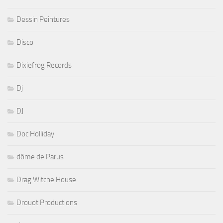
Dessin Peintures
Disco
Dixiefrog Records
Dj
DJ
Doc Holliday
dôme de Parus
Drag Witche House
Drouot Productions