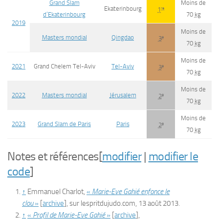
Grand Slam
Moins de
Ekaterinbourg
re
1
d’Ekaterinbourg
70
kg
2019
Moins de
Masters mondial
Qingdao
e
3
70
kg
Moins de
2021
Grand Chelem Tel-Aviv
Tel-Aviv
e
3
70
kg
Moins de
2022
Masters mondial
Jérusalem
e
2
70
kg
Moins de
2023
Grand Slam de Paris
Paris
e
2
70
kg
Notes et références
[
modifier
|
modifier le
code
]
↑
Emmanuel Charlot,
«
Marie-Eve Gahié enfonce le
clou
»
[
archive
]
, sur
lespritdujudo.com
,
13 août 2013
.
↑
«
Profil de Marie-Eve Gahié
»
[
archive
]
,