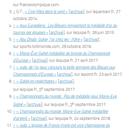
sur
franceolympique.com
.
↑
G.T.,
«
Cinq filles dans le vent
»
[
archive
]
, sur
leparisien.fr
,
27
octobre 2014
.
↑
«
Jeux Européens : Les Bleues remportent la médaille d’or du
tournoi par équipes
»
[
archive
]
, sur
lequipe.fr
,
28 juin 2015
.
↑
«
Abu Dhabi: Gahie, l’or chez les -70kg
»
[
archive
]
,
sur
sports.tv5monde.com
,
29 octobre 2016
.
↑
«
Marie-Ève Gahié médaillée de bronze du Championnat
d’Europe
»
[
archive
]
, sur
lequipe.fr
,
21 avril 2017
.
↑
«
Judo: de l’or pour conclure la belle semaine des Bleues aux
Championnats d’Europe
»
[
archive
]
, sur
lepoint.fr
,
23 avril 2017
.
↑
«
Gahié en repêchages
»
[
archive
]
,
er
sur
lequipe.fr
,
1
septembre 2017
.
↑
«
Championnats du monde : Pas de médaille pour Marie-Eve
er
Gahié
»
[
archive
]
, sur
lequipe.fr
,
1
septembre 2017
.
↑
«
Championnats du monde: Marie-Eve Gahié médaillée
d’argent
»
[
archive
]
, sur
lequipe.fr
,
24 septembre 2018
.
↑
«
Judo. L’équipe de France mixte est vice championne du