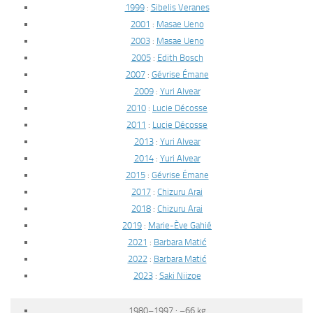
1999
:
Sibelis Veranes
2001
:
Masae Ueno
2003
:
Masae Ueno
2005
:
Edith Bosch
2007
:
Gévrise Émane
2009
:
Yuri Alvear
2010
:
Lucie Décosse
2011
:
Lucie Décosse
2013
:
Yuri Alvear
2014
:
Yuri Alvear
2015
:
Gévrise Émane
2017
:
Chizuru Arai
2018
:
Chizuru Arai
2019
:
Marie-Ève Gahié
2021
:
Barbara Matić
2022
:
Barbara Matić
2023
:
Saki Niizoe
1980–1997 : –66 kg