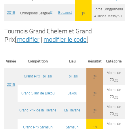
Force Longjumeau
2018
Bucarest
22
re
Champions League
.
1
Alliance Massy 91
Tournois Grand Chelem et Grand
Prix
[
modifier
|
modifier le code
]
Année
Compétition
Lieu
Résultat
Catégorie
Moins de
Grand Prix Tbilissi
Tbilissi
e
3
70
kg
2015
Moins de
Grand Slam de Bakou
Bakou
e
3
70
kg
Moins de
Grand Prix de la Havane
La Havane
e
3
70
kg
Moins de
Grand Prix Samsun
Samsun
re
1