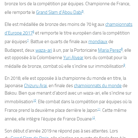
bronze lors de la compétition par équipes. Championne de France,
5
elle remporte le
Grand Slam d’Abou Dabi
.
Elle est médaillée de bronze des
moins de 70 kg
aux
championnats
6
d’Europe 2017
et remporte le titre européen dans la compétition
7
par équipes
. Battue en quarts de finale aux
mondiaux
de
8
Budapest, deux
waza-ari
à un, par la Portoricaine
Maria Perez
, elle
est opposée à la Colombienne
Yuri Alvear
lors du combat pour la
9
médaille de bronze, combat où elle s’incline sur immobilisation
.
En 2018, elle est opposée à la championne du monde en titre, la
Japonaise
Chizuru Arai
, en finale des
championnats du monde
de
Bakou. Bien que menant d’abord avec un
waza-ari
, elle s’incline sur
10
immobilisation
. Elle combat dans la compétition par équipes où la
11
France prend la deuxième place derrière le Japon
. Cette même
12
année, elle intègre l’équipe de France Douane
.
Son début d’année 2019 ne répond pas à ses attentes. Lors