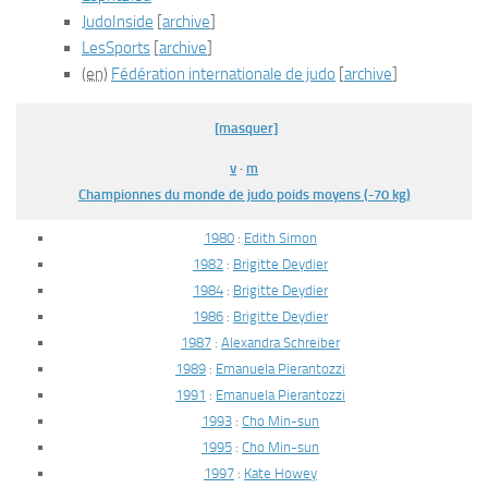
JudoInside
[
archive
]
LesSports
[
archive
]
(en)
Fédération internationale de judo
[
archive
]
[masquer]
v
·
m
Championnes du monde de judo poids moyens (-70 kg)
1980
:
Edith Simon
1982
:
Brigitte Deydier
1984
:
Brigitte Deydier
1986
:
Brigitte Deydier
1987
:
Alexandra Schreiber
1989
:
Emanuela Pierantozzi
1991
:
Emanuela Pierantozzi
1993
:
Cho Min-sun
1995
:
Cho Min-sun
1997
:
Kate Howey