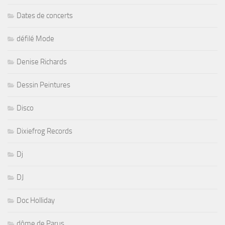
Dates de concerts
défilé Mode
Denise Richards
Dessin Peintures
Disco
Dixiefrog Records
Dj
DJ
Doc Holliday
dôme de Parus