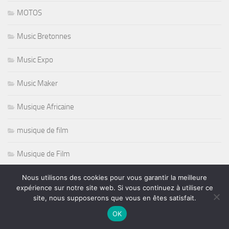
MOTOS
Music Bretonnes
Music Expo
Music Maker
Musique Africaine
musique de film
Musique de Film
Musique Electronique
Nous utilisons des cookies pour vous garantir la meilleure
expérience sur notre site web. Si vous continuez à utiliser ce
site, nous supposerons que vous en êtes satisfait.
Nashille Scene
OK
Natation