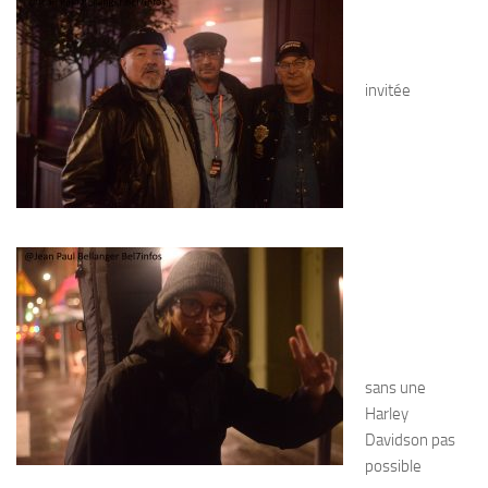
invitée
sans une
Harley
Davidson pas
possible