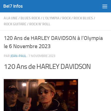
Bel7 Infos
Skip to content
A LA UNE
/
BLUES ROCK
/
L'OLYMPIA
/
ROCK
/
ROCK BLUES
/
ROCK GUITARE
/
ROCK N' ROLL
120 Ans de HARLEY DAVIDSON à l’Olympia
le 6 Novembre 2023
PAR
JEAN-PAUL
·
7 NOVEMBRE 2023
120 Ans de HARLEY DAVIDSON