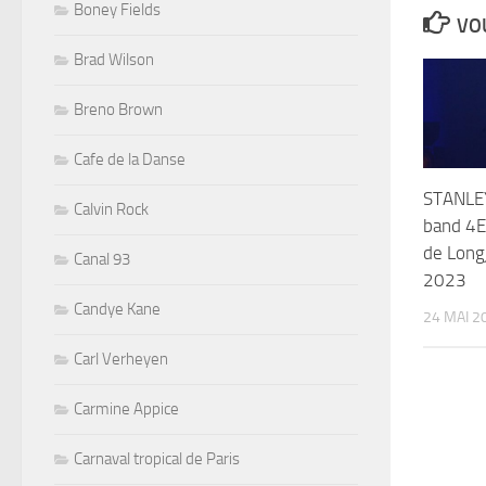
Boney Fields
VOU
Brad Wilson
Breno Brown
Cafe de la Danse
STANLE
Calvin Rock
band 4E
de Long
Canal 93
2023
Candye Kane
24 MAI 2
Carl Verheyen
Carmine Appice
Carnaval tropical de Paris