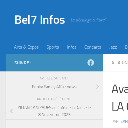
Skip to content
Bel7 Infos
Le décalage culturel
Arts & Expos
Sports
Infos
Concerts
Jazz
B
SUIVRE :
A LA UN
ARTICLE SUIVANT
Ava
Fonky Family Affair news
ARTICLE PRÉCÉDENT
LA
YILIAN CANIZARES au Café de la Danse le
8 Novembre 2023
PAR
JEAN