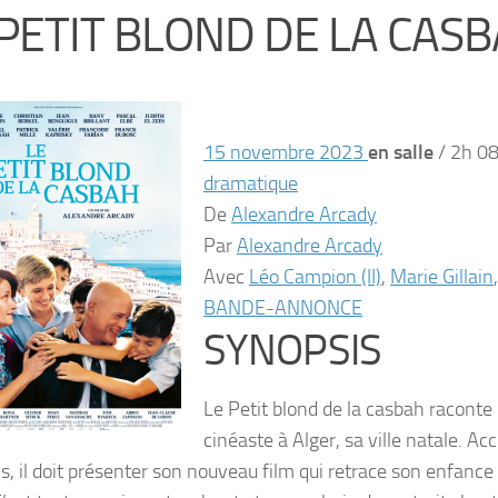
 PETIT BLOND DE LA CAS
15 novembre 2023
en salle
/
2h 0
dramatique
De
Alexandre Arcady
Par
Alexandre Arcady
Avec
Léo Campion (II)
,
Marie Gillain
BANDE-ANNONCE
SYNOPSIS
Le Petit blond de la casbah raconte
cinéaste à Alger, sa ville natale. 
ls, il doit présenter son nouveau film qui retrace son enfance