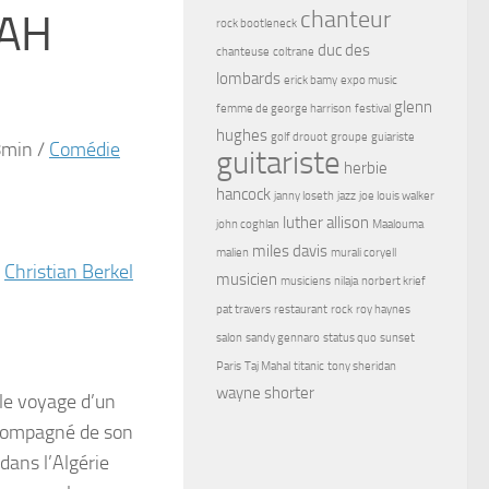
chanteur
BAH
rock bootleneck
duc des
chanteuse
coltrane
lombards
erick bamy
expo music
glenn
femme de george harrison
festival
hughes
golf drouot
groupe
guiariste
8min
/
Comédie
guitariste
herbie
hancock
janny loseth
jazz
joe louis walker
luther allison
john coghlan
Maalouma
miles davis
malien
murali coryell
,
Christian Berkel
musicien
musiciens
nilaja
norbert krief
pat travers
restaurant
rock
roy haynes
salon
sandy gennaro
status quo
sunset
Paris
Taj Mahal
titanic
tony sheridan
wayne shorter
 le voyage d’un
Accompagné de son
 dans l’Algérie