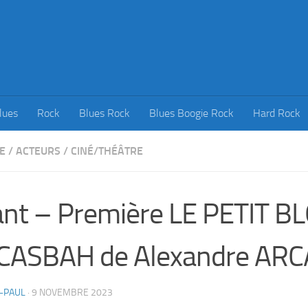
lues
Rock
Blues Rock
Blues Boogie Rock
Hard Rock
E
/
ACTEURS
/
CINÉ/THÉÂTRE
nt – Première LE PETIT B
 CASBAH de Alexandre AR
-PAUL
·
9 NOVEMBRE 2023