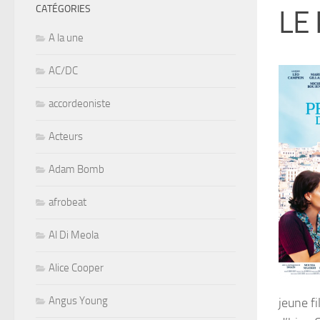
CATÉGORIES
LE
A la une
AC/DC
accordeoniste
Acteurs
Adam Bomb
afrobeat
Al Di Meola
Alice Cooper
Angus Young
jeune fi