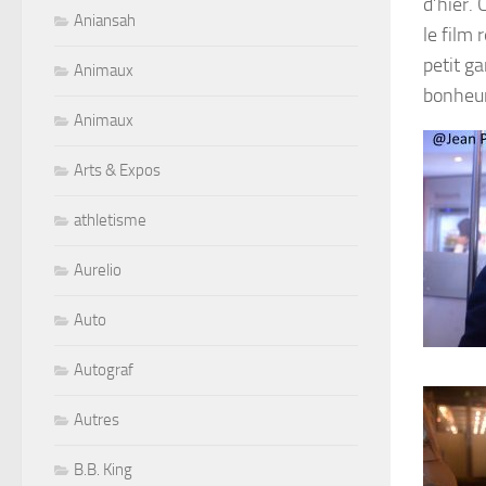
d’hier. 
Aniansah
le film
petit g
Animaux
bonheur
Animaux
Arts & Expos
athletisme
Aurelio
Auto
Autograf
Autres
B.B. King