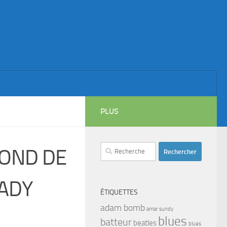
PLUS
Rechercher :
LOND DE
CADY
ÉTIQUETTES
adam bomb
amar sundy
blues
batteur
beatles
blues