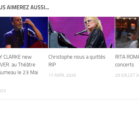
S AIMEREZ AUSSI...
Y CLARKE new
Christophe nous a quittés
RITA ROMA
VER. au Théâtre
RIP
concerts
jumeau le 23 Mai
17 AVRIL 2020
20 JUILLET 
023