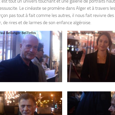
C’est tout un univers touchant et une galerie de portraits hau
 ressuscite. Le cinéaste se promène dans Alger et à travers le
arçon pas tout à fait comme les autres, il nous fait revivre d
, de rires et de larmes de son enfance algéroise.