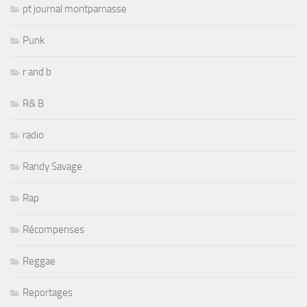
pt journal montparnasse
Punk
r and b
R& B
radio
Randy Savage
Rap
Récompenses
Reggae
Reportages