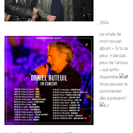
2024
Le vinyle de
mon nouvel
album « Si tu as
peur, n’aie pas
peur de l’amour
» est enfin
disponible
Vous pouvez le
commander
dès à présent !