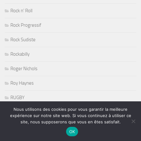
Rock n' Roll
Rock Progressif
Rock Sudiste
Rockabilly
Roger Nichols
Roy Haynes
RUGBY
Nous utilisons des cookies pour vous garantir la meilleure
Salon de l'Agriculture 2011
expérience sur notre site web. Si vous continuez à utiliser ce
site, nous supposerons que vous en êtes satisfait.
Salons
OK
Shorty et Orleans Avenue