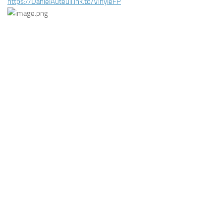
https://DanielAuteuil.lnk.to/VinyleFP