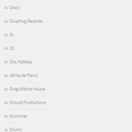
Disco
Dixiefrog Records
Dj
DJ
Doc Holliday
dôme de Parus
Drag Witche House
Drouot Productions
drummer
Drums