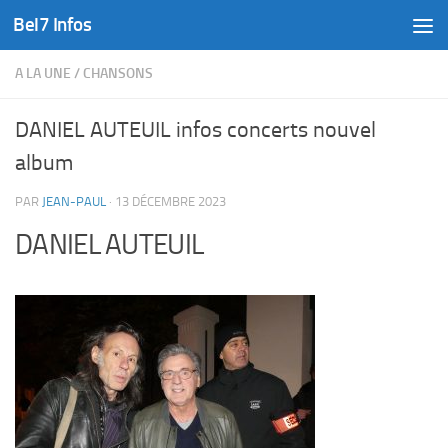
Bel7 Infos
Skip to content
A LA UNE
/
CHANSONS
DANIEL AUTEUIL infos concerts nouvel
album
PAR
JEAN-PAUL
·
13 DÉCEMBRE 2023
DANIEL AUTEUIL