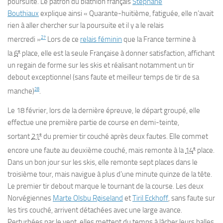
poursuite. Le patron du biathlon français
Stéphane
Bouthiaux
explique ainsi
« Quarante-huitième, fatiguée, elle n’avait
rien à aller chercher sur la poursuite et il y a le relais
27
mercredi »
Lors de ce
relais féminin
que la France termine à
e
la
6
place, elle est la seule Française à donner satisfaction, affichant
un regain de forme sur les skis et réalisant notamment un tir
debout exceptionnel (sans faute et meilleur temps de tir de sa
28
manche)
.
Le
18 février
, lors de la dernière épreuve, le départ groupé, elle
effectue une première partie de course en demi-teinte,
e
sortant
21
du premier tir couché après deux fautes. Elle commet
e
encore une faute au deuxième couché, mais remonte à la
14
place.
Dans un bon jour sur les skis, elle remonte sept places dans le
troisième tour, mais navigue à plus d’une minute quinze de la tête.
Le premier tir debout marque le tournant de la course. Les deux
Norvégiennes
Marte Olsbu Røiseland
et
Tiril Eckhoff
, sans faute sur
les tirs couché, arrivent détachées avec une large avance.
Perturbées par le vent, elles mettent du temps à lâcher leurs balles