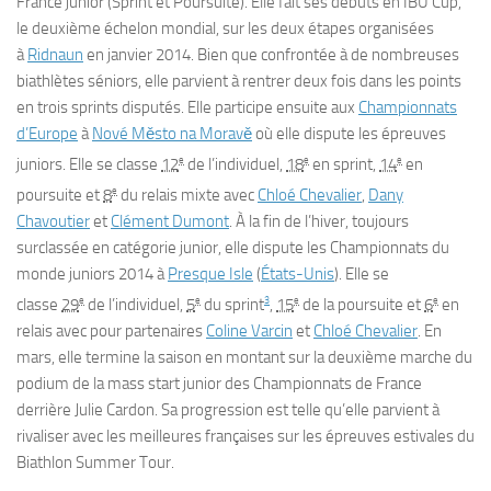
France junior (Sprint et Poursuite). Elle fait ses débuts en IBU Cup,
le deuxième échelon mondial, sur les deux étapes organisées
à
Ridnaun
en janvier 2014. Bien que confrontée à de nombreuses
biathlètes séniors, elle parvient à rentrer deux fois dans les points
en trois sprints disputés. Elle participe ensuite aux
Championnats
d’Europe
à
Nové Město na Moravě
où elle dispute les épreuves
e
e
e
juniors. Elle se classe
12
de l’individuel,
18
en sprint,
14
en
e
poursuite et
8
du relais mixte avec
Chloé Chevalier
,
Dany
Chavoutier
et
Clément Dumont
. À la fin de l’hiver, toujours
surclassée en catégorie junior, elle dispute les Championnats du
monde juniors 2014 à
Presque Isle
(
États-Unis
). Elle se
e
e
3
e
e
classe
29
de l’individuel,
5
du sprint
,
15
de la poursuite et
6
en
relais avec pour partenaires
Coline Varcin
et
Chloé Chevalier
. En
mars, elle termine la saison en montant sur la deuxième marche du
podium de la mass start junior des Championnats de France
derrière Julie Cardon. Sa progression est telle qu’elle parvient à
rivaliser avec les meilleures françaises sur les épreuves estivales du
Biathlon Summer Tour.