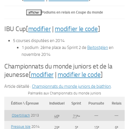
Podiums en relais en Coupe du monde
afficher
IBU Cup
[
modifier
|
modifier le code
]
5 courses disputées en 2014
1 podium: 2ème place au Sprint 2 de
Beitostølen
en
novembre 2014
Championnats du monde juniors et de la
jeunesse
[
modifier
|
modifier le code
]
Article détaillé :
Championnats du monde juniors de biathlon
.
Palmarès aux Championnats du monde juniors
Édition \ Épreuve
Individuel
Sprint
Poursuite
Relais
Obertilliach
2013
—
—
e
e
46
71
=
Presque Isle
2014
e
e
e
e
29
5
15
6