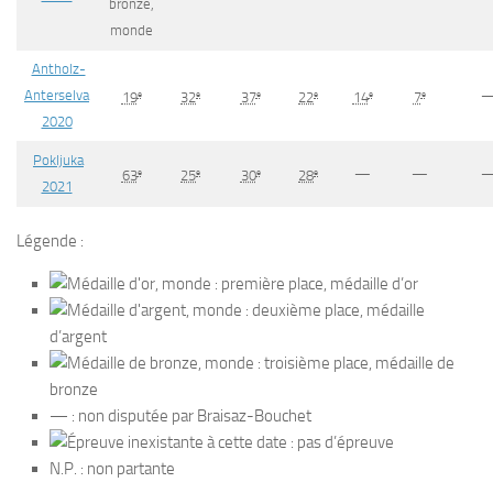
Antholz-
Anterselva
e
e
e
e
e
e
19
32
37
22
14
7
2020
Pokljuka
—
—
e
e
e
e
63
25
30
28
2021
Légende :
: première place, médaille d’or
: deuxième place, médaille
d’argent
: troisième place, médaille de
bronze
— : non disputée par Braisaz-Bouchet
: pas d’épreuve
N.P. : non partante