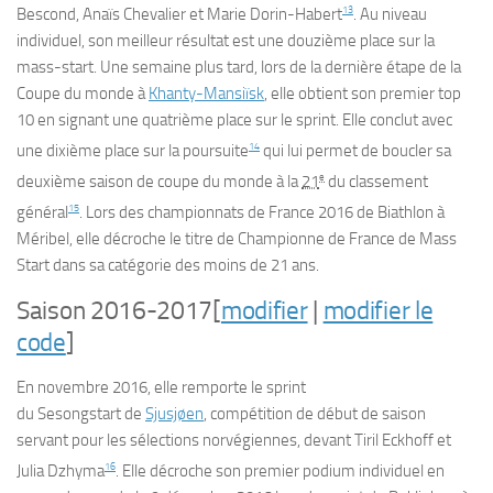
13
Bescond, Anaïs Chevalier et Marie Dorin-Habert
. Au niveau
individuel, son meilleur résultat est une douzième place sur la
mass-start. Une semaine plus tard, lors de la dernière étape de la
Coupe du monde à
Khanty-Mansiïsk
, elle obtient son premier
top
10
en signant une quatrième place sur le sprint. Elle conclut avec
14
une dixième place sur la poursuite
qui lui permet de boucler sa
e
deuxième saison de coupe du monde à la
21
du classement
15
général
. Lors des championnats de France 2016 de Biathlon à
Méribel, elle décroche le titre de Championne de France de Mass
Start dans sa catégorie des moins de 21 ans.
Saison 2016-2017
[
modifier
|
modifier le
code
]
En novembre 2016, elle remporte le sprint
du
Sesongstart
de
Sjusjøen
, compétition de début de saison
servant pour les sélections norvégiennes, devant Tiril Eckhoff et
16
Julia Dzhyma
. Elle décroche son premier podium individuel en