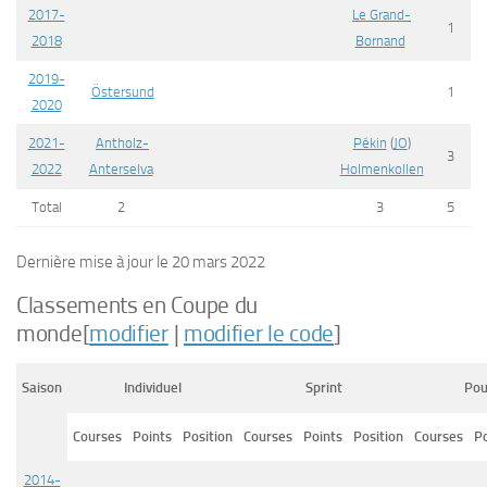
2017-
Le Grand-
1
2018
Bornand
2019-
Östersund
1
2020
2021-
Antholz-
Pékin
(
JO
)
3
2022
Anterselva
Holmenkollen
Total
2
3
5
Dernière mise à jour le
20 mars 2022
Classements en Coupe du
monde
[
modifier
|
modifier le code
]
Saison
Individuel
Sprint
Pou
Courses
Points
Position
Courses
Points
Position
Courses
Po
2014-