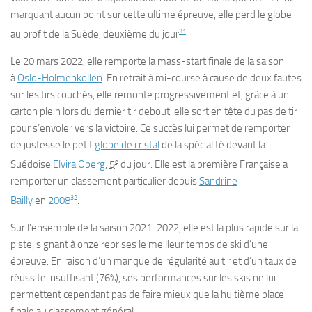
marquant aucun point sur cette ultime épreuve, elle perd le globe
31
au profit de la Suède, deuxième du jour
.
Le
20 mars 2022
, elle remporte la mass-start finale de la saison
à
Oslo-
Holmenkollen
. En retrait à mi-course à cause de deux fautes
sur les tirs couchés, elle remonte progressivement et, grâce à un
carton plein lors du dernier tir debout, elle sort en tête du pas de tir
pour s’envoler vers la victoire. Ce succès lui permet de remporter
de justesse le petit
globe de cristal
de la spécialité devant la
e
Suédoise
Elvira Oberg
,
5
du jour. Elle est la première Française a
remporter un classement particulier depuis
Sandrine
32
Bailly
en
2008
.
Sur l’ensemble de la saison 2021-2022, elle est la plus rapide sur la
piste, signant à onze reprises le meilleur temps de ski d’une
épreuve. En raison d’un manque de régularité au tir et d’un taux de
réussite insuffisant (76%), ses performances sur les skis ne lui
permettent cependant pas de faire mieux que la huitième place
finale au classement général.