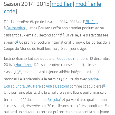
Saison 2014-2015
[
modifier
|
modifier le
code
]
Dès la première étape de la saison 2014-2015 de l’
IBU Cup
,
à
Beitostølen
, Justine Braisaz s’offre son premier podium en se
4
,
5
classant deuxième du second sprint
. La veille, elle s’était classée
6
sixième
. Ce premier podium international lui ouvre les portes de la
Coupe du Monde de Biathlon, malgré son jeune âge.
Justine Braisaz fait ses débuts en
Coupe du monde
le
12 décembre
2014
à
Hochfilzen
. Dès sa première course (sprint), elle se
e
7
classe
16
, devenant la plus jeune athlète intégrant le top 20
e
mondial. Le lendemain, elle termine
8
du relais avec
Marine
8
Bolliet
,
Enora Latuillière
et
Anaïs Bescond
comme coéquipières
.
Une semaine plus tard, elle améliore sa meilleure performance en
e
9
terminant
14
du sprint de
Pokljuka
et parvient à se qualifier pour
la mass start, réservée aux 30 meilleures biathlètes mondiales. Elle
bat ainsi un nouveau record de précocité en devenant la plus jeune