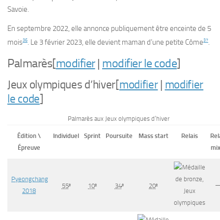
Savoie.
En septembre 2022, elle annonce publiquement être enceinte de 5
36
37
mois
. Le 3 février 2023, elle devient maman d’une petite Côme
.
Palmarès
[
modifier
|
modifier le code
]
Jeux olympiques d’hiver
[
modifier
|
modifier
le code
]
Palmarès aux Jeux olympiques d’hiver
Édition \
Individuel
Sprint
Poursuite
Mass start
Relais
Rel
Épreuve
mi
Pyeongchang
e
e
e
e
55
10
34
20
2018