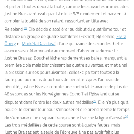
et partent toutes deux à la faute, comme les suivantes immédiates.
Justine Braisaz réussit quant à elle le 5/5 rapidement et parvient à
combler la totalité de son retard, ressortant en tête avec
29
Røiseland
. Elle décide d’accélérer au début du quatrième tour et
distance un groupe de quatre biathlètes (Eckhoff, Røiseland,
Elvira
Öberg
et
Markéta Davidová
) d’une quinzaine de secondes. Cette
avance sera déterminante au moment d’aborder le dernier tir.
Justine Braisaz-Bouchet lâche rapidement ses balles, manquant la
première cible mais blanchissant les quatre suivantes, et met ainsi
la pression sur ses poursuivantes : celles-ci partent toutes à la
faute pour au moins deux tours de pénalité. Après l’anneau de
pénalité, Justine Braisaz compte une confortable avance de plus de
48 secondes sur les Norvégiennes Eckhoff et Røiseland qui se
29
disputent dans l’ordre les deux autres médailles
. Elle n’a plus qu’à
boucler le dernier tour pour s’imposer et elle prend même le temps
29
de s’emparer d’un drapeau français pour franchir la ligne d’arrivée
.
Les trois médaillées de cette course sont à quatre fautes, mais
Justine Braisaz est la seule de l’épreuve à ne pas avoir fait plus