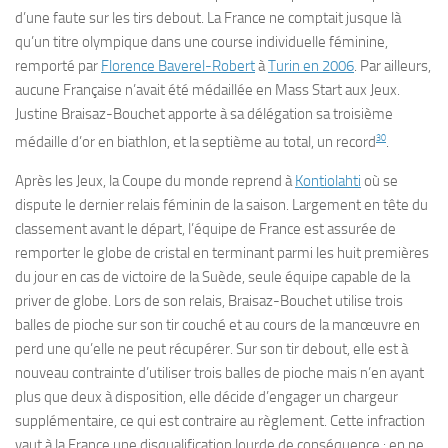
d’une faute sur les tirs debout. La France ne comptait jusque là
qu’un titre olympique dans une course individuelle féminine,
remporté par
Florence Baverel-Robert
à
Turin en 2006
. Par ailleurs,
aucune Française n’avait été médaillée en Mass Start aux Jeux.
Justine Braisaz-Bouchet apporte à sa délégation sa troisième
30
médaille d’or en biathlon, et la septième au total, un record
.
Après les Jeux, la Coupe du monde reprend à
Kontiolahti
où se
dispute le dernier relais féminin de la saison. Largement en tête du
classement avant le départ, l’équipe de France est assurée de
remporter le globe de cristal en terminant parmi les huit premières
du jour en cas de victoire de la Suède, seule équipe capable de la
priver de globe. Lors de son relais, Braisaz-Bouchet utilise trois
balles de pioche sur son tir couché et au cours de la manœuvre en
perd une qu’elle ne peut récupérer. Sur son tir debout, elle est à
nouveau contrainte d’utiliser trois balles de pioche mais n’en ayant
plus que deux à disposition, elle décide d’engager un chargeur
supplémentaire, ce qui est contraire au règlement. Cette infraction
vaut à la France une disqualification lourde de conséquence : en ne