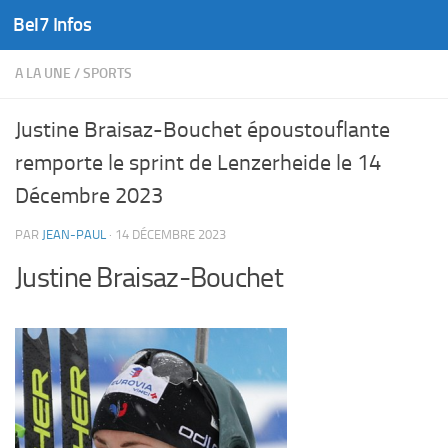
Bel7 Infos
Skip to content
A LA UNE
/
SPORTS
Justine Braisaz-Bouchet époustouflante
remporte le sprint de Lenzerheide le 14
Décembre 2023
PAR
JEAN-PAUL
·
14 DÉCEMBRE 2023
Justine Braisaz-Bouchet