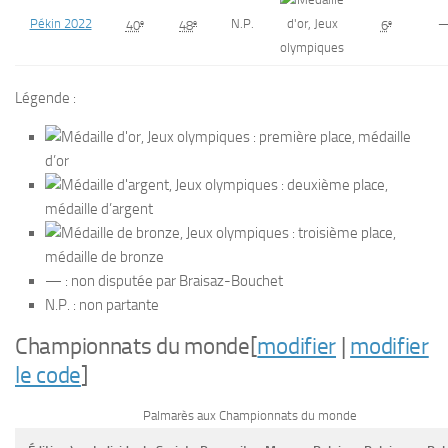
Pékin 2022
N.P.
e
e
e
40
48
6
Légende :
: première place, médaille
d’or
: deuxième place,
médaille d’argent
: troisième place,
médaille de bronze
— : non disputée par Braisaz-Bouchet
N.P. : non partante
Championnats du monde
[
modifier
|
modifier
le code
]
Palmarès aux Championnats du monde