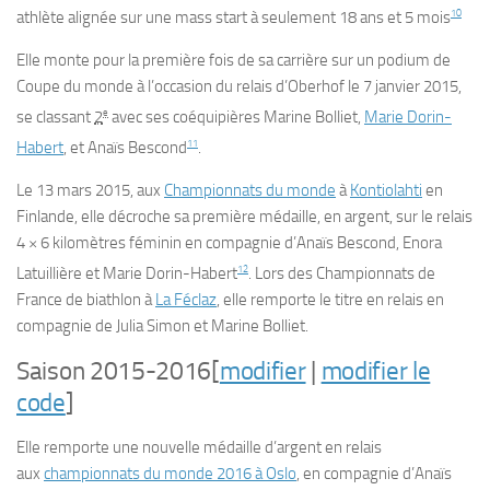
10
athlète alignée sur une mass start à seulement 18 ans et 5 mois
Elle monte pour la première fois de sa carrière sur un podium de
Coupe du monde à l’occasion du relais d’Oberhof le
7 janvier 2015
,
e
se classant
2
avec ses coéquipières Marine Bolliet,
Marie Dorin-
11
Habert
, et Anaïs Bescond
.
Le
13 mars 2015
, aux
Championnats du monde
à
Kontiolahti
en
Finlande, elle décroche sa première médaille, en argent, sur le relais
4 × 6 kilomètres féminin en compagnie d’Anaïs Bescond, Enora
12
Latuillière et Marie Dorin-Habert
. Lors des Championnats de
France de biathlon à
La Féclaz
, elle remporte le titre en relais en
compagnie de Julia Simon et Marine Bolliet.
Saison 2015-2016
[
modifier
|
modifier le
code
]
Elle remporte une nouvelle médaille d’argent en relais
aux
championnats du monde 2016 à Oslo
, en compagnie d’Anaïs