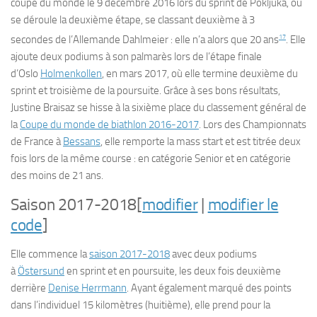
coupe du monde le
9 décembre 2016
lors du sprint de Pokljuka, où
se déroule la deuxième étape, se classant deuxième à
3
17
secondes
de l’Allemande Dahlmeier : elle n’a alors que 20 ans
. Elle
ajoute deux podiums à son palmarès lors de l’étape finale
d’Oslo
Holmenkollen
, en
mars 2017
, où elle termine deuxième du
sprint et troisième de la poursuite. Grâce à ses bons résultats,
Justine Braisaz se hisse à la sixième place du classement général de
la
Coupe du monde de biathlon 2016-2017
. Lors des Championnats
de France à
Bessans
, elle remporte la mass start et est titrée deux
fois lors de la même course : en catégorie Senior et en catégorie
des moins de 21 ans.
Saison 2017-2018
[
modifier
|
modifier le
code
]
Elle commence la
saison 2017-2018
avec deux podiums
à
Östersund
en sprint et en poursuite, les deux fois deuxième
derrière
Denise Herrmann
. Ayant également marqué des points
dans l’individuel 15 kilomètres (huitième), elle prend pour la