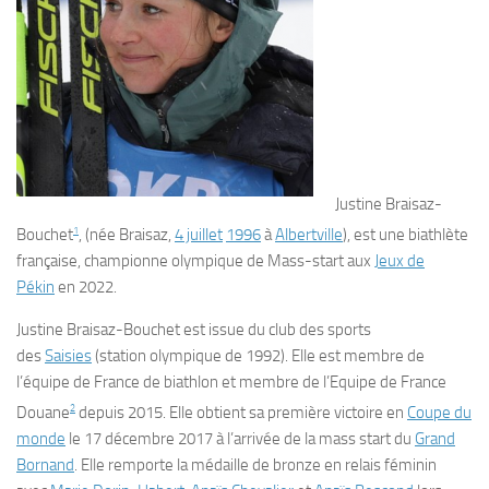
Justine Braisaz-
1
Bouchet
, (née
Braisaz
,
4 juillet
1996
à
Albertville
), est une biathlète
française, championne olympique de Mass-start aux
Jeux de
Pékin
en 2022.
Justine Braisaz-Bouchet est issue du club des sports
des
Saisies
(station olympique de 1992). Elle est membre de
l’équipe de France de biathlon et membre de l’Equipe de France
2
Douane
depuis 2015. Elle obtient sa première victoire en
Coupe du
monde
le
17 décembre 2017
à l’arrivée de la mass start du
Grand
Bornand
. Elle remporte la médaille de bronze en relais féminin