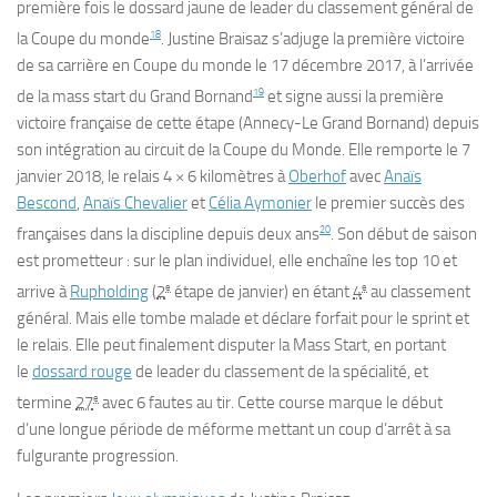
première fois le dossard jaune de leader du classement général de
18
la Coupe du monde
. Justine Braisaz s’adjuge la première victoire
de sa carrière en Coupe du monde le
17 décembre 2017
, à l’arrivée
19
de la mass start du Grand Bornand
et signe aussi la première
victoire française de cette étape (Annecy-Le Grand Bornand) depuis
son intégration au circuit de la Coupe du Monde. Elle remporte le
7
janvier 2018
, le relais 4 × 6 kilomètres à
Oberhof
avec
Anaïs
Bescond
,
Anaïs Chevalier
et
Célia Aymonier
le premier succès des
20
françaises dans la discipline depuis deux ans
. Son début de saison
est prometteur : sur le plan individuel, elle enchaîne les top 10 et
e
e
arrive à
Rupholding
(
2
étape de janvier) en étant
4
au classement
général. Mais elle tombe malade et déclare forfait pour le sprint et
le relais. Elle peut finalement disputer la Mass Start, en portant
le
dossard rouge
de leader du classement de la spécialité, et
e
termine
27
avec
6 fautes
au tir. Cette course marque le début
d’une longue période de méforme mettant un coup d’arrêt à sa
fulgurante progression.