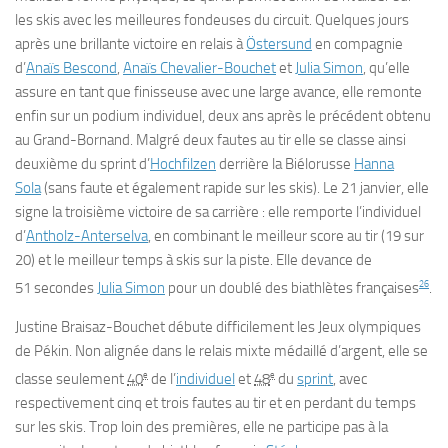
les skis avec les meilleures fondeuses du circuit. Quelques jours
après une brillante victoire en relais à
Östersund
en compagnie
d’
Anaïs Bescond
,
Anaïs Chevalier-Bouchet
et
Julia Simon
, qu’elle
assure en tant que finisseuse avec une large avance, elle remonte
enfin sur un podium individuel, deux ans après le précédent obtenu
au Grand-Bornand. Malgré deux fautes au tir elle se classe ainsi
deuxième du sprint d’
Hochfilzen
derrière la Biélorusse
Hanna
Sola
(sans faute et également rapide sur les skis). Le
21 janvier
, elle
signe la troisième victoire de sa carrière : elle remporte l’individuel
d’
Antholz-Anterselva
, en combinant le meilleur score au tir (19 sur
20) et le meilleur temps à skis sur la piste. Elle devance de
26
51 secondes
Julia Simon
pour un doublé des biathlètes françaises
.
Justine Braisaz-Bouchet débute difficilement les Jeux olympiques
de Pékin. Non alignée dans le relais mixte médaillé d’argent, elle se
e
e
classe seulement
40
de l’
individuel
et
48
du
sprint
, avec
respectivement cinq et trois fautes au tir et en perdant du temps
sur les skis. Trop loin des premières, elle ne participe pas à la