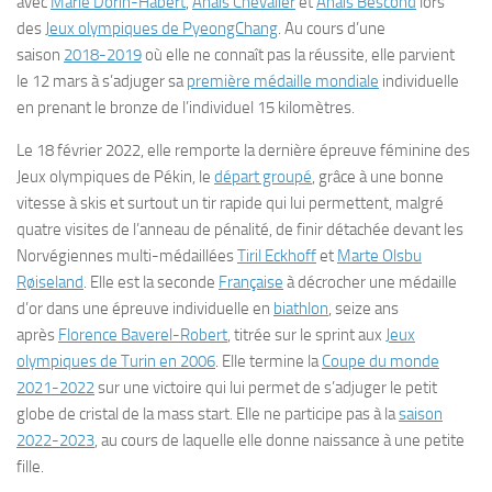
avec
Marie Dorin-Habert
,
Anaïs Chevalier
et
Anaïs Bescond
lors
des
Jeux olympiques de PyeongChang
. Au cours d’une
saison
2018-2019
où elle ne connaît pas la réussite, elle parvient
le
12 mars
à s’adjuger sa
première médaille mondiale
individuelle
en prenant le bronze de l’individuel 15 kilomètres.
Le
18 février 2022
, elle remporte la dernière épreuve féminine des
Jeux olympiques de Pékin, le
départ groupé
, grâce à une bonne
vitesse à skis et surtout un tir rapide qui lui permettent, malgré
quatre visites de l’anneau de pénalité, de finir détachée devant les
Norvégiennes multi-médaillées
Tiril Eckhoff
et
Marte Olsbu
Røiseland
. Elle est la seconde
Française
à décrocher une médaille
d’or dans une épreuve individuelle en
biathlon
, seize ans
après
Florence Baverel-Robert
, titrée sur le sprint aux
Jeux
olympiques de Turin en 2006
. Elle termine la
Coupe du monde
2021-2022
sur une victoire qui lui permet de s’adjuger le petit
globe de cristal de la mass start. Elle ne participe pas à la
saison
2022-2023
, au cours de laquelle elle donne naissance à une petite
fille.