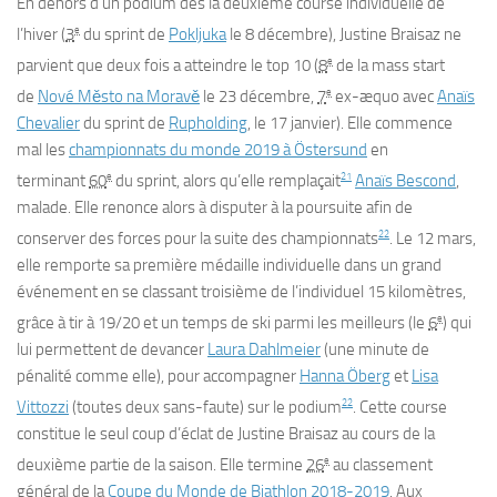
En dehors d’un podium dès la deuxième course individuelle de
e
l’hiver (
3
du sprint de
Pokljuka
le
8 décembre
), Justine Braisaz ne
e
parvient que deux fois a atteindre le top 10 (
8
de la mass start
e
de
Nové Město na Moravě
le
23 décembre
,
7
ex-æquo avec
Anaïs
Chevalier
du sprint de
Rupholding
, le
17 janvier
). Elle commence
mal les
championnats du monde 2019 à Östersund
en
e
21
terminant
60
du sprint, alors qu’elle remplaçait
Anaïs Bescond
,
malade. Elle renonce alors à disputer à la poursuite afin de
22
conserver des forces pour la suite des championnats
. Le
12 mars
,
elle remporte sa première médaille individuelle dans un grand
événement en se classant troisième de l’individuel 15 kilomètres,
e
grâce à tir à 19/20 et un temps de ski parmi les meilleurs (le
6
) qui
lui permettent de devancer
Laura Dahlmeier
(une minute de
pénalité comme elle), pour accompagner
Hanna Öberg
et
Lisa
22
Vittozzi
(toutes deux sans-faute) sur le podium
. Cette course
constitue le seul coup d’éclat de Justine Braisaz au cours de la
e
deuxième partie de la saison. Elle termine
26
au classement
général de la
Coupe du Monde de Biathlon 2018-2019
. Aux