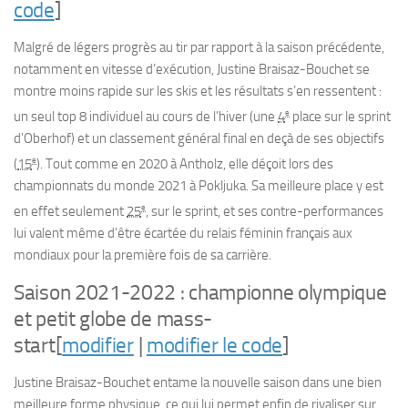
code
]
Malgré de légers progrès au tir par rapport à la saison précédente,
notamment en vitesse d’exécution, Justine Braisaz-Bouchet se
montre moins rapide sur les skis et les résultats s’en ressentent :
e
un seul top 8 individuel au cours de l’hiver (une
4
place sur le sprint
d’Oberhof) et un classement général final en deçà de ses objectifs
e
(
15
). Tout comme en 2020 à Antholz, elle déçoit lors des
championnats du monde 2021 à Pokljuka. Sa meilleure place y est
e
en effet seulement
25
, sur le sprint, et ses contre-performances
lui valent même d’être écartée du relais féminin français aux
mondiaux pour la première fois de sa carrière.
Saison 2021-2022 : championne olympique
et petit globe de mass-
start
[
modifier
|
modifier le code
]
Justine Braisaz-Bouchet entame la nouvelle saison dans une bien
meilleure forme physique, ce qui lui permet enfin de rivaliser sur