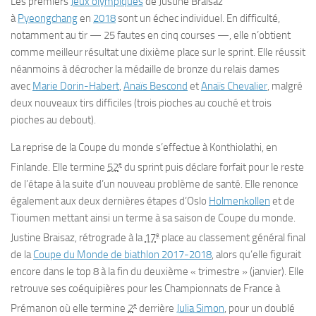
Les premiers
Jeux olympiques
de Justine Braisaz
à
Pyeongchang
en
2018
sont un échec individuel. En difficulté,
notamment au tir — 25 fautes en cinq courses —, elle n’obtient
comme meilleur résultat une dixième place sur le sprint. Elle réussit
néanmoins à décrocher la médaille de bronze du relais dames
avec
Marie Dorin-Habert
,
Anaïs Bescond
et
Anaïs Chevalier
, malgré
deux nouveaux tirs difficiles (trois pioches au couché et trois
pioches au debout).
La reprise de la Coupe du monde s’effectue à Konthiolathi, en
e
Finlande. Elle termine
52
du sprint puis déclare forfait pour le reste
de l’étape à la suite d’un nouveau problème de santé. Elle renonce
également aux deux dernières étapes d’Oslo
Holmenkollen
et de
Tioumen mettant ainsi un terme à sa saison de Coupe du monde.
e
Justine Braisaz, rétrograde à la
17
place au classement général final
de la
Coupe du Monde de biathlon 2017-2018
, alors qu’elle figurait
encore dans le top 8 à la fin du deuxième « trimestre » (janvier). Elle
retrouve ses coéquipières pour les Championnats de France à
e
Prémanon où elle termine
2
derrière
Julia Simon
, pour un doublé