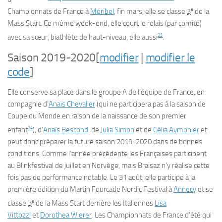
e
Championnats de France à
Méribel
, fin mars, elle se classe
3
de la
Mass Start. Ce même week-end, elle court le relais (par comité)
23
avec sa sœur, biathlète de haut-niveau, elle aussi
.
Saison 2019-2020
[
modifier
|
modifier le
code
]
Elle conserve sa place dans le groupe A de l’équipe de France, en
compagnie d’
Anaïs Chevalier
(qui ne participera pas à la saison de
Coupe du Monde en raison de la naissance de son premier
24
enfant
), d’
Anaïs Bescond
, de
Julia Simon
et de
Célia Aymonier
et
peut donc préparer la future saison 2019-2020 dans de bonnes
conditions. Comme l’année précédente les Françaises participent
au Blinkfestival de juillet en Norvège, mais Braisaz n’y réalise cette
fois pas de performance notable. Le
31 août
, elle participe à la
première édition du Martin Fourcade Nordic Festival à
Annecy
et se
e
classe
3
de la Mass Start derrière les Italiennes
Lisa
Vittozzi
et
Dorothea Wierer
. Les Championnats de France d’été qui