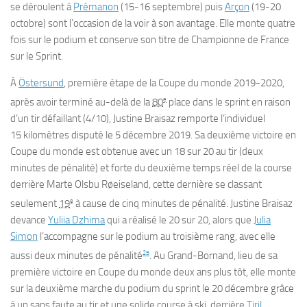
se déroulent à
Prémanon
(15-
16 septembre
) puis
Arçon
(19-
20
octobre
) sont l’occasion de la voir à son avantage. Elle monte quatre
fois sur le podium et conserve son titre de Championne de France
sur le Sprint.
À
Östersund
, première étape de la Coupe du monde 2019-2020,
e
après avoir terminé au-delà de la
80
place dans le sprint en raison
d’un tir défaillant (4/10), Justine Braisaz remporte l’individuel
15 kilomètres disputé le
5 décembre
2019. Sa deuxième victoire en
Coupe du monde est obtenue avec un 18 sur 20 au tir (deux
minutes de pénalité) et forte du deuxième temps réel de la course
derrière Marte Olsbu Røeiseland, cette dernière se classant
e
seulement
19
à cause de cinq minutes de pénalité. Justine Braisaz
devance
Yuliia Dzhima
qui a réalisé le 20 sur 20, alors que
Julia
Simon
l’accompagne sur le podium au troisième rang, avec elle
25
aussi deux minutes de pénalité
. Au Grand-Bornand, lieu de sa
première victoire en Coupe du monde deux ans plus tôt, elle monte
sur la deuxième marche du podium du sprint le
20 décembre
grâce
à un sans faute au tir et une solide course à ski, derrière
Tiril