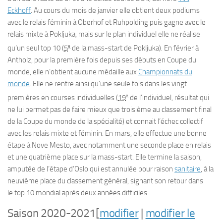
Eckhoff
. Au cours du mois de janvier elle obtient deux podiums
avec le relais féminin à Oberhof et Ruhpolding puis gagne avec le
relais mixte à Pokljuka, mais sur le plan individuel elle ne réalise
e
qu’un seul
top 10
(
5
de la mass-start de Pokljuka). En février à
Antholz, pour la première fois depuis ses débuts en Coupe du
monde, elle n’obtient aucune médaille aux
Championnats du
monde
. Elle ne rentre ainsi qu’une seule fois dans les vingt
e
premières en courses individuelles (
19
de l’individuel, résultat qui
ne lui permet pas de faire mieux que troisième au classement final
de la Coupe du monde de la spécialité) et connait l’échec collectif
avec les relais mixte et féminin. En mars, elle effectue une bonne
étape à Nove Mesto, avec notamment une seconde place en relais
et une quatrième place sur la mass-start. Elle termine la saison,
amputée de l’étape d’Oslo qui est annulée pour raison
sanitaire
, à la
neuvième place du classement général, signant son retour dans
le
top 10
mondial après deux années difficiles.
Saison 2020-2021
[
modifier
|
modifier le