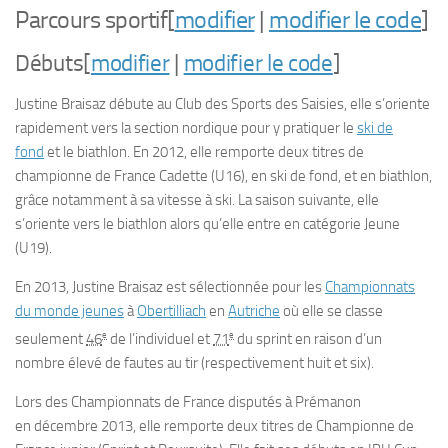
Parcours sportif
[
modifier
|
modifier le code
]
Débuts
[
modifier
|
modifier le code
]
Justine Braisaz débute au Club des Sports des Saisies, elle s’oriente
rapidement vers la section nordique pour y pratiquer le
ski de
fond
et le biathlon. En 2012, elle remporte deux titres de
championne de France Cadette (U16), en ski de fond, et en biathlon,
grâce notamment à sa vitesse à ski. La saison suivante, elle
s’oriente vers le biathlon alors qu’elle entre en catégorie Jeune
(U19).
En 2013, Justine Braisaz est sélectionnée pour les
Championnats
du monde jeunes
à
Obertilliach
en
Autriche
où elle se classe
e
e
seulement
46
de l’individuel et
71
du sprint en raison d’un
nombre élevé de fautes au tir (respectivement huit et six).
Lors des Championnats de France disputés à Prémanon
en
décembre 2013
, elle remporte deux titres de Championne de