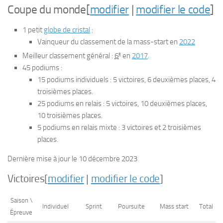
Coupe du monde
[
modifier
|
modifier le code
]
1
petit
globe de cristal
:
Vainqueur du classement de la mass-start en
2022
e
Meilleur classement général :
6
en
2017
.
45
podiums :
15
podiums individuels :
5
victoires, 6 deuxièmes places, 4
troisièmes places.
25
podiums en relais :
5
victoires, 10 deuxièmes places,
10 troisièmes places.
5
podiums en relais mixte :
3
victoires et 2 troisièmes
places.
Dernière mise à jour le
10 décembre 2023
Victoires
[
modifier
|
modifier le code
]
Saison \
Individuel
Sprint
Poursuite
Mass start
Total
Épreuve