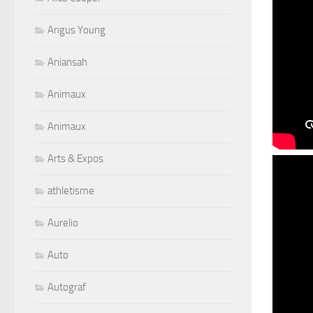
Angus Young
Aniansah
Animaux
Animaux
Arts & Expos
athletisme
Aurelio
Auto
Autograf