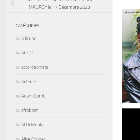
MAUROY le 17 Décembre 2023
CATÉGORIES
A la une
AC/DC
accordeoniste
Acteurs
Adam Bomb
afrobeat
Al Di Meola
Alice Cooper