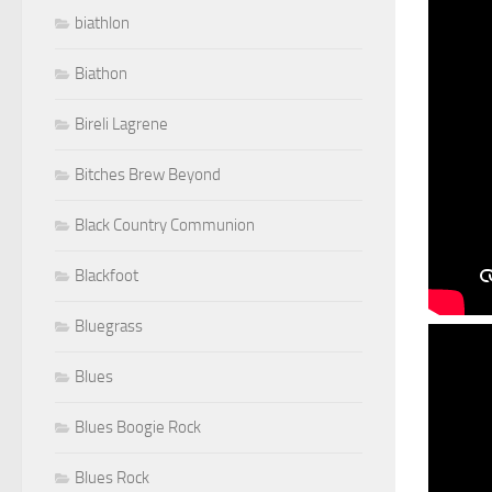
biathlon
Biathon
Bireli Lagrene
Bitches Brew Beyond
Black Country Communion
Blackfoot
Bluegrass
Blues
Blues Boogie Rock
Blues Rock