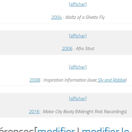
[afficher]
2004
:
Waltz of a Ghetto Fly
[afficher]
2006
:
Afro Strut
[afficher]
2008
:
Inspiration Information (avec
Sly and Robbie
)
[afficher]
2016
:
Motor City Booty
(Midnight Riot Recordings)
érences
[
modifier
|
modifier le