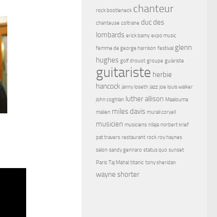
chanteur
rock bootleneck
duc des
chanteuse
coltrane
lombards
erick bamy
expo music
glenn
femme de george harrison
festival
hughes
golf drouot
groupe
guiariste
guitariste
herbie
hancock
janny loseth
jazz
joe louis walker
luther allison
john coghlan
Maalouma
miles davis
malien
murali coryell
musicien
musiciens
nilaja
norbert krief
pat travers
restaurant
rock
roy haynes
salon
sandy gennaro
status quo
sunset
Paris
Taj Mahal
titanic
tony sheridan
wayne shorter