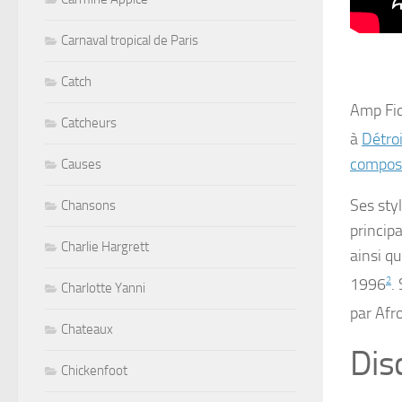
Carnaval tropical de Paris
Catch
Amp Fid
Catcheurs
à
Détroi
composi
Causes
Ses sty
Chansons
princip
Charlie Hargrett
ainsi q
1996
2
.
Charlotte Yanni
par
Afro
Chateaux
Dis
Chickenfoot