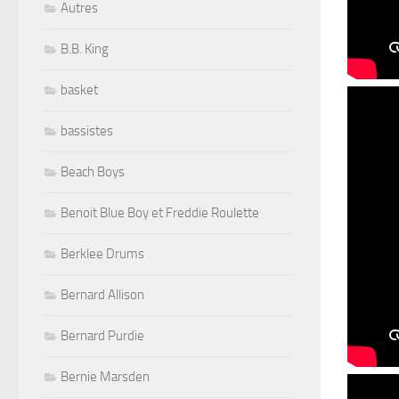
Autres
B.B. King
basket
bassistes
Beach Boys
Benoit Blue Boy et Freddie Roulette
Berklee Drums
Bernard Allison
Bernard Purdie
Bernie Marsden