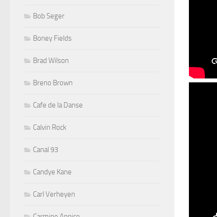
Bob Seger
Boney Fields
Brad Wilson
Breno Brown
Cafe de la Danse
Calvin Rock
Canal 93
Candye Kane
Carl Verheyen
Carmine Appice