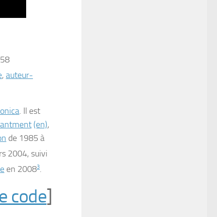
958
e
,
auteur-
ronica
. Il est
antment
(en)
,
on
de 1985 à
rs 2004
, suivi
ie
en 2008
3
.
le code
]