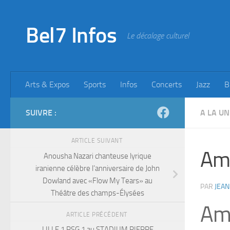
Skip to content
Bel7 Infos
Le décalage culturel
Arts & Expos
Sports
Infos
Concerts
Jazz
B
SUIVRE :
A LA UN
ARTICLE SUIVANT
Amp
Anousha Nazari chanteuse lyrique
iranienne célèbre l’anniversaire de John
Dowland avec «Flow My Tears» au
PAR
JEAN
Théâtre des champs-Élysées
Amp
ARTICLE PRÉCÉDENT
LILLE 1 PSG 1 au STADIUM PIERRE