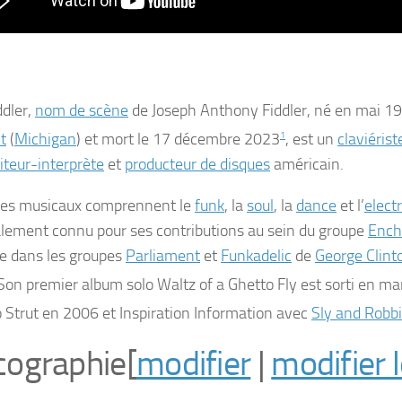
dler
,
nom de scène
de
Joseph Anthony Fiddler
, né en mai 1
t
(
Michigan
) et mort le
17 décembre 2023
1
, est un
claviérist
teur-interprète
et
producteur de disques
américain.
les musicaux comprennent le
funk
, la
soul
, la
dance
et l’
elect
alement connu pour ses contributions au sein du groupe
Ench
ue dans les groupes
Parliament
et
Funkadelic
de
George Clint
 Son premier album solo
Waltz of a Ghetto Fly
est sorti en
ma
 Strut
en 2006 et
Inspiration Information
avec
Sly and Robb
cographie
[
modifier
|
modifier 