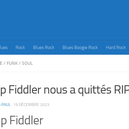
lues
Rock
Blues Rock
Blues Boogie Rock
Hard Rock
E
/
FUNK
/
SOUL
 Fiddler nous a quittés RI
-PAUL
·
19 DÉCEMBRE 2023
 Fiddler