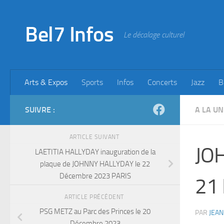
Skip to content
Bel7 Infos
Le décalage culturel
Arts & Expos
Sports
Infos
Concerts
Jazz
B
SUIVRE :
A LA UN
ARTICLE SUIVANT
JO
LAETITIA HALLYDAY inauguration de la
plaque de JOHNNY HALLYDAY le 22
Décembre 2023 PARIS
21
ARTICLE PRÉCÉDENT
PSG METZ au Parc des Princes le 20
PAR
JEAN
Décembre 2023