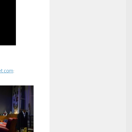
et.com
: