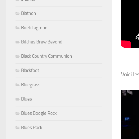
Biathon
Bireli Lagrene
Bitches Brew Beyond
Black Country Communion
Blackfoot
Voici le
Bluegrass
Blues
Blues Boogie Rock
Blues Rock