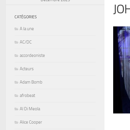
JO
CATÉGORIES
A la une
AC/DC
accordeoniste
Acteurs
Adam Bomb
afrobeat
Al Di Meola
Alice Cooper