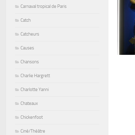
Carnaval tropical de Paris
Catch
Catcheurs
Causes
Chansons
Charlie Hargrett
Charlotte Yanni
Chateaux
Chickenfoot
Ciné/Théâtre