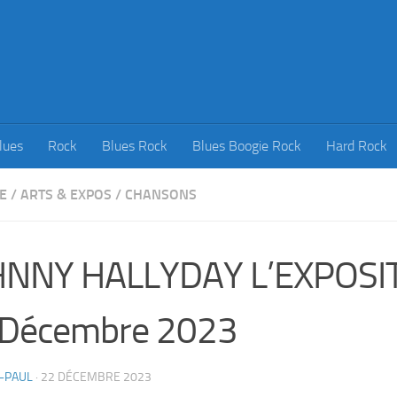
lues
Rock
Blues Rock
Blues Boogie Rock
Hard Rock
E
/
ARTS & EXPOS
/
CHANSONS
HNNY HALLYDAY L’EXPOSIT
 Décembre 2023
-PAUL
·
22 DÉCEMBRE 2023