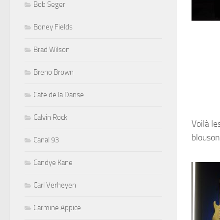
Bob Seger
Boney Fields
Brad Wilson
Breno Brown
Cafe de la Danse
Calvin Rock
Voilà l
blouson
Canal 93
Candye Kane
Carl Verheyen
Carmine Appice