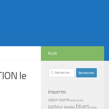
PLUS
Rechercher :
ION le
ÉTIQUETTES
adam bomb
amar sundy
blues
batteur
beatles
blues