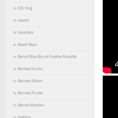
B.B. King
basket
bassistes
Beach Boys
Benoit Blue Boy et Freddie Roulette
Berklee Drums
Bernard Allison
Bernard Purdie
Bernie Marsden
biathlon