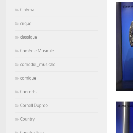
Cinéma
cirque
classique
Comédie Musicale
comedie_musicale
comique
Concerts
Cornell Dupree
Country
Country Rock