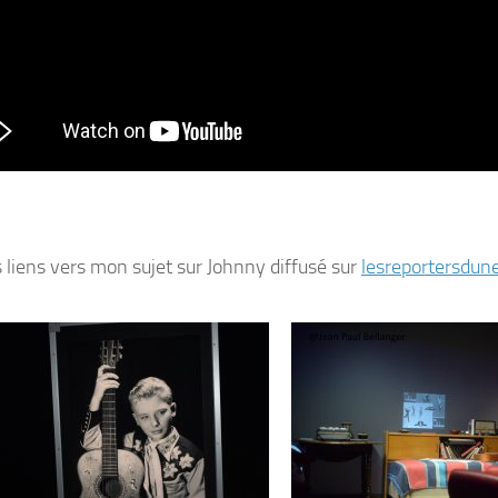
s liens vers mon sujet sur Johnny diffusé sur
lesreportersdun