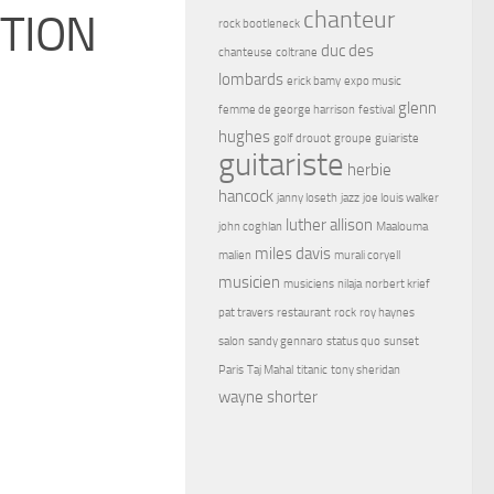
chanteur
ITION
rock bootleneck
duc des
chanteuse
coltrane
lombards
erick bamy
expo music
glenn
femme de george harrison
festival
hughes
golf drouot
groupe
guiariste
guitariste
herbie
hancock
janny loseth
jazz
joe louis walker
luther allison
john coghlan
Maalouma
miles davis
malien
murali coryell
musicien
musiciens
nilaja
norbert krief
pat travers
restaurant
rock
roy haynes
salon
sandy gennaro
status quo
sunset
Paris
Taj Mahal
titanic
tony sheridan
wayne shorter