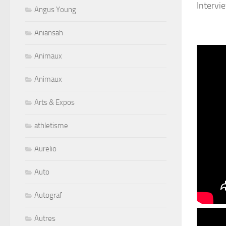
Interv
Angus Young
Aniansah
Animaux
Animaux
Arts & Expos
athletisme
Aurelio
Auto
Autograf
Autres