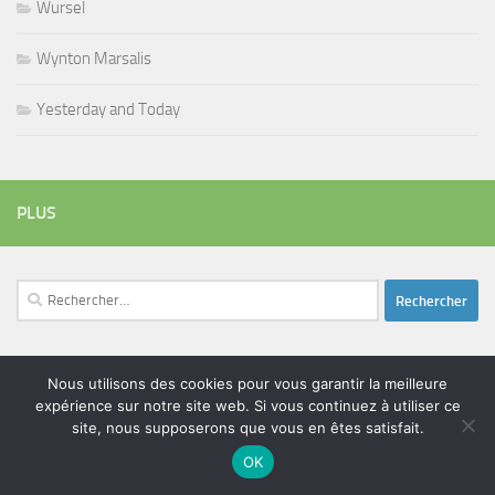
Wursel
Wynton Marsalis
Yesterday and Today
PLUS
Rechercher :
Nous utilisons des cookies pour vous garantir la meilleure
ÉTIQUETTES
expérience sur notre site web. Si vous continuez à utiliser ce
blues
batteur
adam bomb
beatles
site, nous supposerons que vous en êtes satisfait.
amar sundy
blues rock
chanteur
duc des lombards
bootleneck
chanteuse
coltrane
erick bamy
OK
glenn hughes
expo music
femme de george harrison
festival
golf drouot
groupe