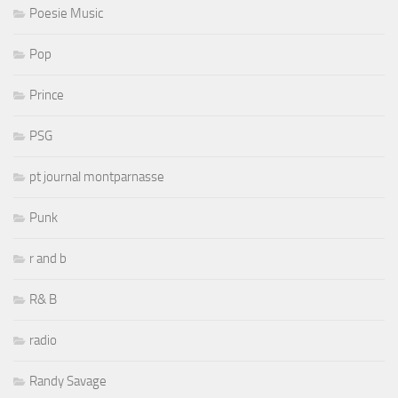
Poesie Music
Pop
Prince
PSG
pt journal montparnasse
Punk
r and b
R& B
radio
Randy Savage