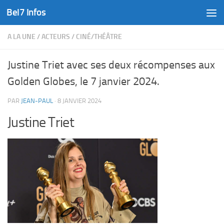
Bel7 Infos
Skip to content
A LA UNE
/
ACTEURS
/
CINÉ/THÉÂTRE
Justine Triet avec ses deux récompenses aux
Golden Globes, le 7 janvier 2024.
PAR
JEAN-PAUL
·
8 JANVIER 2024
Justine Triet