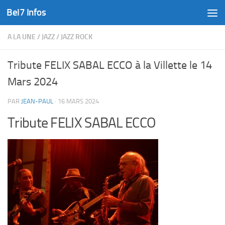
Bel7 Infos
Skip to content
A LA UNE
/
JAZZ
/
JAZZ ROCK
Tribute FELIX SABAL ECCO à la Villette le 14
Mars 2024
PAR
JEAN-PAUL
·
16 MARS 2024
Tribute FELIX SABAL ECCO