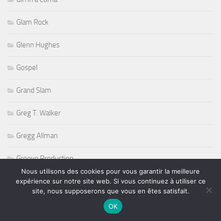
Glam Rock
Glenn Hughes
Gospel
Grand Slam
Greg T. Walker
Gregg Allman
Groove Production
Nous utilisons des cookies pour vous garantir la meilleure
Hand ball
expérience sur notre site web. Si vous continuez à utiliser ce
site, nous supposerons que vous en êtes satisfait.
Hard
OK