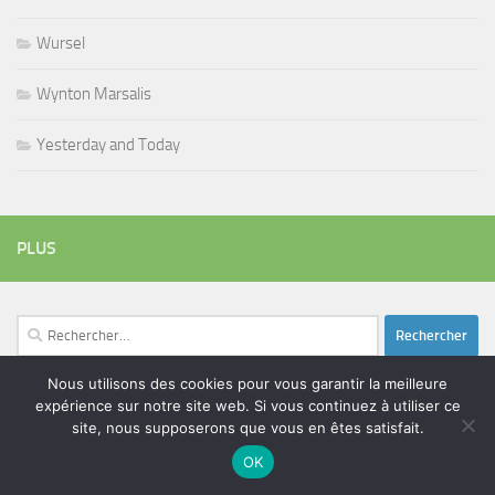
Wursel
Wynton Marsalis
Yesterday and Today
PLUS
Rechercher :
Nous utilisons des cookies pour vous garantir la meilleure
expérience sur notre site web. Si vous continuez à utiliser ce
ÉTIQUETTES
site, nous supposerons que vous en êtes satisfait.
blues
batteur
adam bomb
beatles
OK
amar sundy
blues rock
chanteur
duc des lombards
bootleneck
chanteuse
coltrane
erick bamy