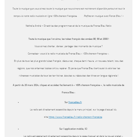
Toute la musique que vous aimez, toute la musique que nous aimons est maintenant disponible partout et tout le
temps via notre radio musicale en ligne
100% chanson française
.
Profitez en musique avec France Bleu ! »
Nathalie André – Directrice des programmes et de la musique de France Bleu Natio
Toute la musique que l’on aime, les tubes français des années 80, 90 et 2000 !
Vous aimez chanter, danser, partager des moments de musique ?
Connectez- vous à la radio musicale de France Bleu « 100% chanson française ».
En plus de tous les plus grands tubes français, découvrez, chaque demi-heure, un nouveau talent, issu des
régions, que nos antennes locales ont su repérer. Et parce que France Bleu tient aussi à valoriser les
richesses musicales de tous les territoires, écoutez ou réécoutez des titres en langue régionale !
A partir du 20 mars 2024, cliquez et accédez facilement à « 100% chanson française », la radio musicale de
France Bleu :
Sur
francebleu.fr
La radio est directement accessible depuis le menu principal, sur la page d’accueil du
site
https://www.francebleu.fr/
radio-chanson-francaise
Sur l’application mobile, ICI
La radio est également directement accessible depuis la page d’accueil et dans le nouvel onglet «