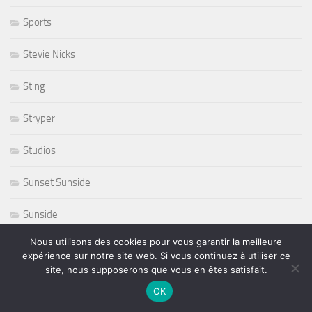
Sports
Stevie Nicks
Sting
Stryper
Studios
Sunset Sunside
Sunside
Nous utilisons des cookies pour vous garantir la meilleure
Susan Tedeschi
expérience sur notre site web. Si vous continuez à utiliser ce
site, nous supposerons que vous en êtes satisfait.
Ted Curson
OK
télevision