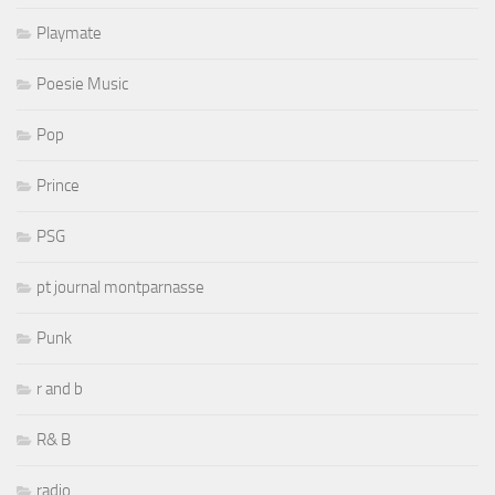
Playmate
Poesie Music
Pop
Prince
PSG
pt journal montparnasse
Punk
r and b
R& B
radio