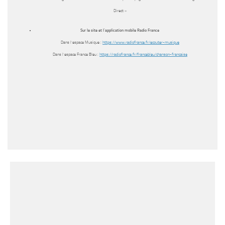
Direct »
Sur le site et l’application mobile Radio France
Dans l’espace Musique :
https://www.radiofrance.fr/
ecouter-musique
Dans l’espace France Bleu :
https://radiofrance.fr/
francebleu/chanson-francaise