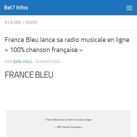
Bel7 Infos
Skip to content
A LA UNE
/
RADIO
France Bleu lance sa radio musicale en ligne
« 100% chanson française »
PAR
JEAN-PAUL
·
20 MARS 2024
FRANCE BLEU
France Bleu lance sa radio musicale en ligne
« 100% chanson française »