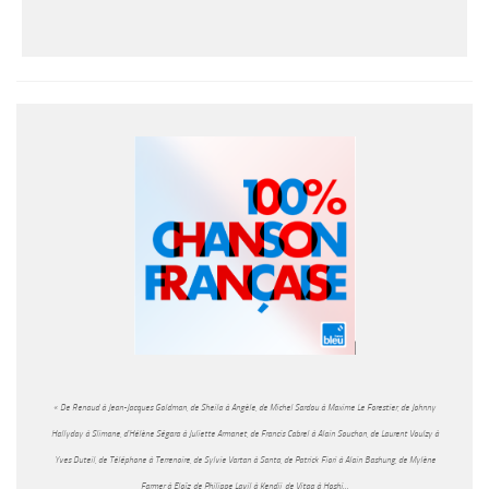
« De Renaud à Jean-Jacques Goldman, de Sheila à Angèle, de Michel Sardou à Maxime Le Forestier, de Johnny
Hallyday à Slimane, d’Hélène Ségara à Juliette Armanet, de Francis Cabrel à Alain Souchon, de Laurent Voulzy à
Yves Duteil, de Téléphone à Terrenoire, de Sylvie Vartan à Santa, de Patrick Fiori à Alain Bashung, de Mylène
Farmer à Eloïz, de Philippe Lavil à Kendji, de Vitaa à Hoshi…