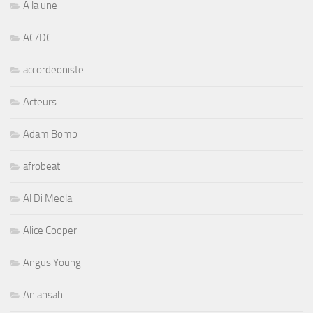
A la une
AC/DC
accordeoniste
Acteurs
Adam Bomb
afrobeat
Al Di Meola
Alice Cooper
Angus Young
Aniansah