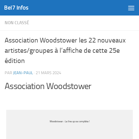
Bel7 Infos
Skip to content
NON CLASSÉ
Association Woodstower les 22 nouveaux
artistes/groupes à l’affiche de cette 25e
édition
PAR
JEAN-PAUL
·
21 MARS 2024
Association Woodstower
Woodstower : Le line up se complète !