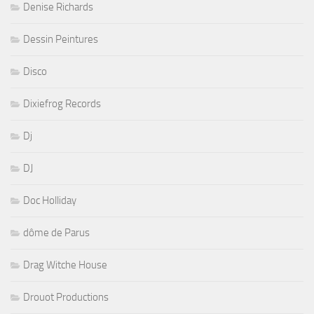
Denise Richards
Dessin Peintures
Disco
Dixiefrog Records
Dj
DJ
Doc Holliday
dôme de Parus
Drag Witche House
Drouot Productions