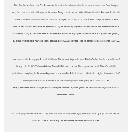
Derrière
les platines, des DJs de renommée nationale et internationale
se succèderont pour faire bouger
jusqu’au bout de la nuit à l’image du londonien
Dax J
classé par les
100 meilleurs Dj selon Résident Advisor
le
31.08,
d’Irène Drésel
lauréate d’un César en 2023
pour la musique du film
À plein temps
le 30.08, de
FKA
M4A et son univers dance house groovy
(31.08), de
Sally C
dj originaire de Belfast qui fait trembler les club
berlinois
(30.08),
de
Taahliah
comète britannique
qui marie hyperpop et culture rave à la perfection
(31.08),
du
jeune prodige
de la nouvelle
scène techno Jaëss
(30.08)
ou Poto Rico, le complice de de Lorenzo
le
30 .08
.
Vous avez envie de voyager ? Un air d’ailleurs flottera sur la prairie
avec
Flavia Coelho, l’artiste brésilienne
à
la pop colorée à l’affiche du
3
0 août,Twende Pajoma un projet flamboyant
qui
réunit
Théo Ceccaldi le
violoniste hors-piste, le danseur-dj-producteur ougandais Faizal Mostrixx (Africolor 19), la chanteuse et MC
de singeli tanzanienne Kadilida et la rappeuse nigériane Aunty Rayzor à l’affiche du
31
aoû
t,
Kabeaushé
artiste kenyan qui crée
une pop futuriste hybride
(31.08)
et
Ireke un duo au groove tropical
entrainant
(30.08) !
On vous prépare une ambiance cosy
avec les lives de la lyonnaise
Jey Khemeya
et du groupe
Jasual Cazz
les
soirs du
30
et du
31 août
qui se teinteront de
notes soul rnb et Jazz.