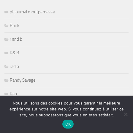
pt journal montparnasse
Punk
r and b
R& B
radio
Randy Savage
Rap
Nous utilisons des cookies pour vous garantir la meilleure
Récompenses
expérience sur notre site web. Si vous continuez à utiliser ce
site, nous supposerons que vous en êtes satisfait.
Reggae
OK