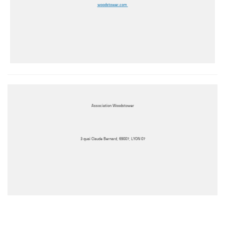
woodstower.com
Association Woodstower
3 quai Claude Bernard, 69007, LYON 07