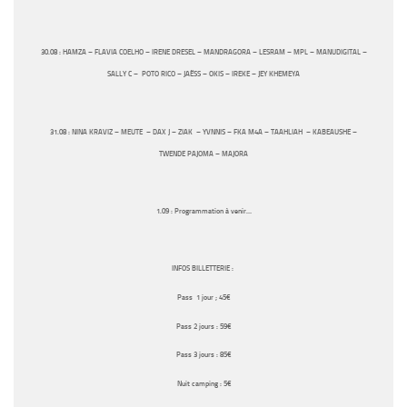
30.08 :
HAMZA – FLAVIA COELHO – IRENE DRESEL – MANDRAGORA – LESRAM – MPL – MANUDIGITAL –
SALLY C – POTO RICO – JAËSS – OKIS – IREKE – JEY KHEMEYA
31.08 :
NINA KRAVIZ – MEUTE – DAX J – ZIAK – YVNNIS – FKA M4A – TAAHLIAH – KABEAUSHE –
TWENDE PAJOMA – MAJORA
1.09 :
Programmation à venir…
INFOS BILLETTERIE :
Pass 1 jour ; 45€
Pass 2 jours : 59€
Pass 3 jours : 85€
Nuit camping : 5€