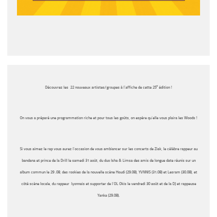
e
Découvrez les
22 nouveaux artistes/groupes
à l’affiche de cette 25
édition !
On vous a préparé une programmation riche et pour tous les goûts
, on espère qu’elle vous plaira les Woods !
Si vous aimez le
rap vous aurez l’occasion de vous ambiancer sur les concerts
de
Ziak, le célèbre rappeur au
bandana et prince de la Drill le samedi 31 août
, du duo
Isha & Limsa des amis de longue date
réunis sur un
album commun
le 29 .08
, des
rookies
de la nouvelle scène
Houdi (29.08), YVNNIS (31.08)
et
Lesram (30.08),
et
côté scène locale, du
rappeur lyonnais et supporter de l’OL Okis le vendredi 30 août
et de la
DJ et rappeuse
Yanka (29.08)
.