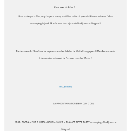
Vous avez dit After ?
:
Pour prolonger la fête jusqu’au petit matin, le célèbre collectif lyonnais
Plavace
animera l’after
au
camping
le
jeudi 29 août
avec deux dj set de
Madijuwon
et
Megumi !
Rendez-vous du 29 août au 1er septembre au bord du lac de Miribel Jonage pour kiffer des moments
intenses de musique et de fun avec nous les Woods !
BILLETTERIE
LA PROGRAMMATION EN UN CLIN D’OEIL :
29.08
: BOOBA – ISHA & LIMSA -HOUDI – YANKA – PLAVACE AFTER PARTY au camping : Madijuwon et
Mégumi