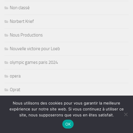
Non classé
Norbert Krief
Nous Productions
Nouvelle victoire pour Loeb
olympic games paris 2024
opera
Oprat
Organisateurs de concerts
Nous utilisons des cookies pour vous garantir la meilleure
expérience sur notre site web. Si vous continuez à utiliser ce
site, nous supposerons que vous en êtes satisfait.
paralympique
OK
Pat Travers