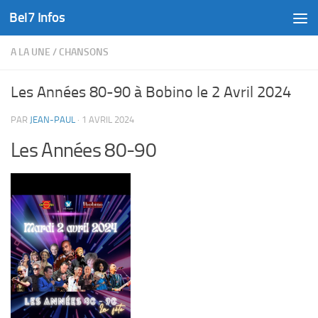
Bel7 Infos
Skip to content
A LA UNE
/
CHANSONS
Les Années 80-90 à Bobino le 2 Avril 2024
PAR
JEAN-PAUL
·
1 AVRIL 2024
Les Années 80-90