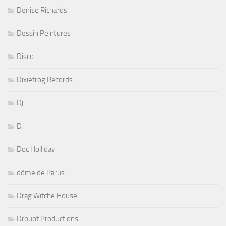
Denise Richards
Dessin Peintures
Disco
Dixiefrog Records
Dj
DJ
Doc Holliday
dôme de Parus
Drag Witche House
Drouot Productions