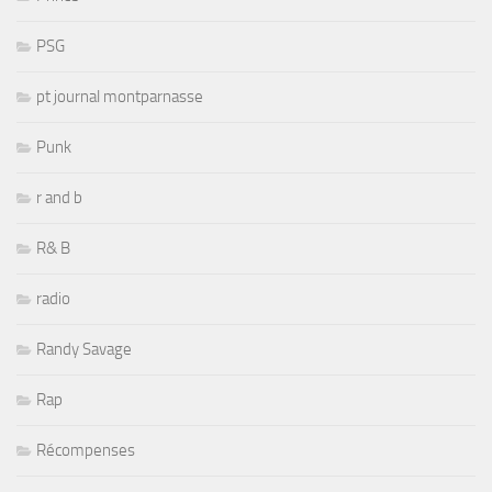
PSG
pt journal montparnasse
Punk
r and b
R& B
radio
Randy Savage
Rap
Récompenses