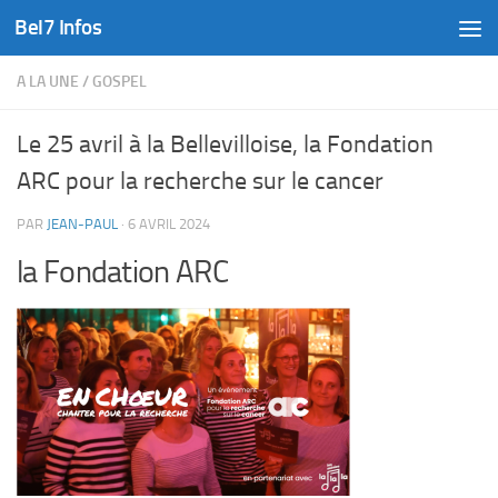
Bel7 Infos
Skip to content
A LA UNE
/
GOSPEL
Le 25 avril à la Bellevilloise, la Fondation
ARC pour la recherche sur le cancer
PAR
JEAN-PAUL
·
6 AVRIL 2024
la Fondation ARC