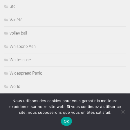
ufc
Variété
volley ball
Whisbone Ash
Whitesnake
Widespread Panic
World
Wursel
Nous utilisons des cookies pour vous garantir la meilleure
expérience sur notre site web. Si vous continuez à utiliser ce
site, nous supposerons que vous en êtes satisfait.
Wynton Marsalis
OK
Yesterday and Today