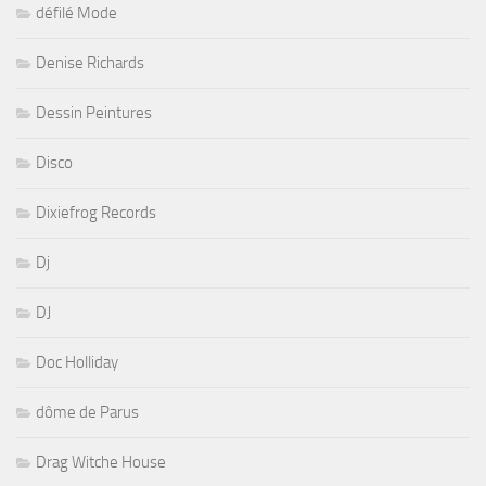
défilé Mode
Denise Richards
Dessin Peintures
Disco
Dixiefrog Records
Dj
DJ
Doc Holliday
dôme de Parus
Drag Witche House