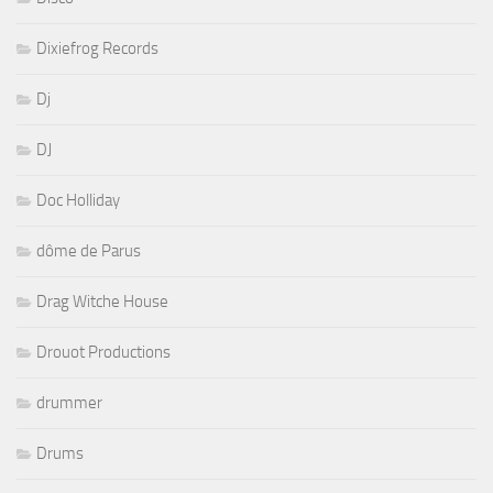
Dixiefrog Records
Dj
DJ
Doc Holliday
dôme de Parus
Drag Witche House
Drouot Productions
drummer
Drums