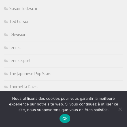
Susan Tedeschi
Ted Curson
télevision
tennis
tennis sport
The Japonese Pop Stars
Thornetta Davis
Nous utilisons des cookies pour vous garantir la meilleure
Thrash Metal
expérience sur notre site web. Si vous continuez à utiliser ce
site, nous supposerons que vous en êtes satisfait.
Tiken Jah Fakoly
OK
Titanic