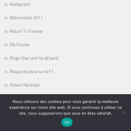
Restaurant
Rétromobile 2011
Return To Forever
Rié Furuse
Ringo Starr and his all band
Risque de pluie sur la F1
Robert Randolph
Rock
Nous utilisons des cookies pour vous garantir la meilleure
expérience sur notre site web. Si vous continuez à utiliser ce
Rock Acoustic Folk
site, nous supposerons que vous en êtes satisfait.
OK
Rock Blues