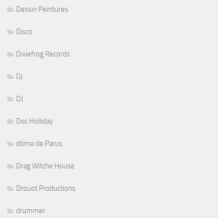
Dessin Peintures
Disco
Dixiefrog Records
Dj
DJ
Doc Holliday
dôme de Parus
Drag Witche House
Drouot Productions
drummer