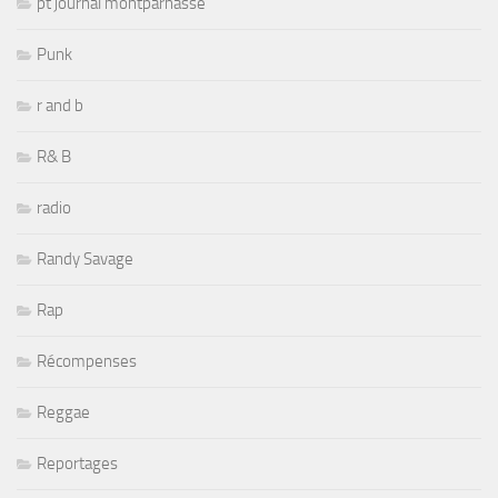
pt journal montparnasse
Punk
r and b
R& B
radio
Randy Savage
Rap
Récompenses
Reggae
Reportages