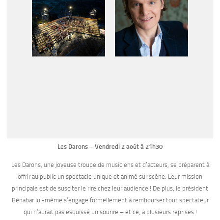
Les Darons – Vendredi 2 août à 21h30
Les Darons, une joyeuse troupe de musiciens et d’acteurs, se préparent à
offrir au public un spectacle unique et animé sur scène. Leur mission
principale est de susciter le rire chez leur audience ! De plus, le président
Bénabar lui-même s’engage formellement à rembourser tout spectateur
qui n’aurait pas esquissé un sourire – et ce, à plusieurs reprises !