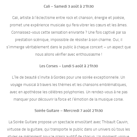
Cali – Samedi 3 août à 21h30
Cali, artiste à l’éclectisme entre rock et chanson, énergie et poésie,
promet une expérience musicale qui fera vibrer les cœurs et les âmes.
Connaissez-vous cette sensation enivrante ? Une fois captivé par sa
prestation scénique, impossible de résister à son charme. Oui, il
s’immerge véritablement dans le public à chaque concert – un aspect que
nous allons vérifier avec enthousiasme !
Les Corses – Lundi 5 août à 21h30
L’île de beauté s’invite à Gordes pour une soirée exceptionnelle. Un
voyage musical à travers les thèmes et les chansons emblématiques,
avec en apothéose les célèbres polyphonies. Un rendez-vous à ne pas
manquer pour découvrir la force et l’émotion de la musique corse.
Soirée Guitare – Mercredi 7 août 21h30
La Soirée Guitare propose un spectacle envoûtant avec Thibault Cauvin,
virtuose de la guitare, qui transporte le public dans un univers où tous les
styles se mélangent pour le plaisir auditif de chacun. Un moment unique