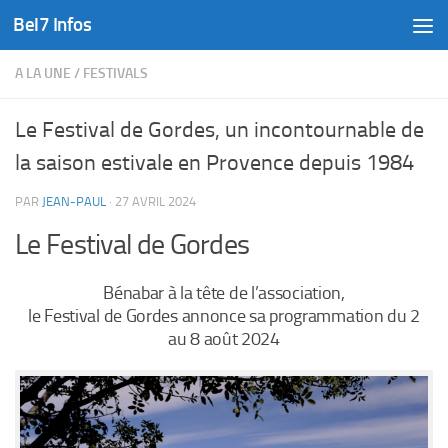
Bel7 Infos
Skip to content
A LA UNE
/
FESTIVALS
Le Festival de Gordes, un incontournable de
la saison estivale en Provence depuis 1984
PAR
JEAN-PAUL
·
27 AVRIL 2024
Le Festival de Gordes
Bénabar à la tête de l’association,
le Festival de Gordes annonce sa programmation du 2
au 8 août 2024