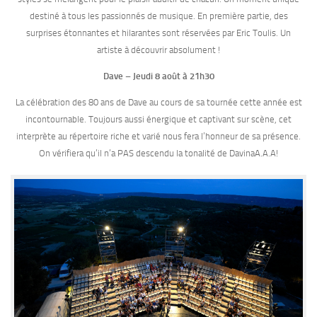
destiné à tous les passionnés de musique. En première partie, des
surprises étonnantes et hilarantes sont réservées par Eric Toulis. Un
artiste à découvrir absolument !
Dave – Jeudi 8 août à 21h30
La célébration des 80 ans de Dave au cours de sa tournée cette année est
incontournable. Toujours aussi énergique et captivant sur scène, cet
interprète au répertoire riche et varié nous fera l’honneur de sa présence.
On vérifiera qu’il n’a PAS descendu la tonalité de DavinaA.A.A!