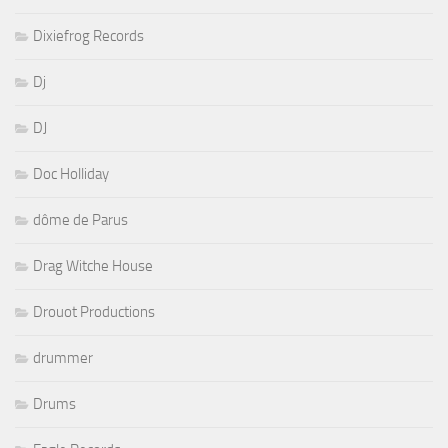
Dixiefrog Records
Dj
DJ
Doc Holliday
dôme de Parus
Drag Witche House
Drouot Productions
drummer
Drums