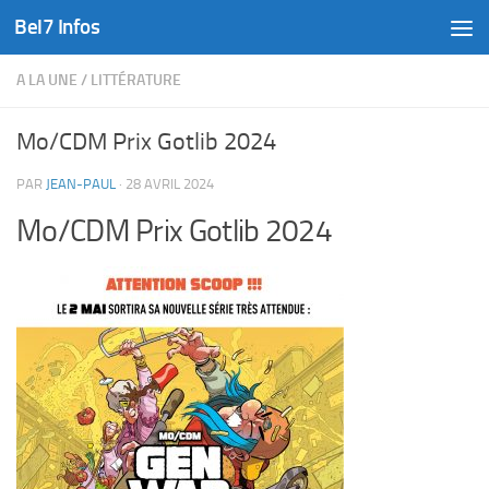
Bel7 Infos
Skip to content
A LA UNE
/
LITTÉRATURE
Mo/CDM Prix Gotlib 2024
PAR
JEAN-PAUL
·
28 AVRIL 2024
Mo/CDM Prix Gotlib 2024