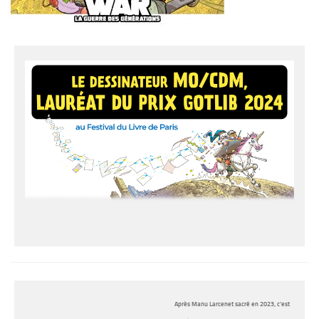
Après Manu Larcenet sacré en 2023, c’est