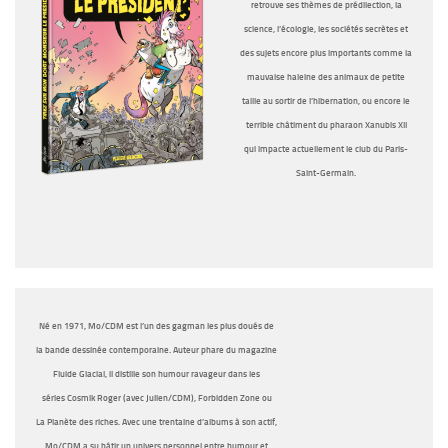
retrouve ses thèmes de prédilection, la
science, l’écologie, les sociétés secrètes et
des sujets encore plus importants comme la
mauvaise haleine des animaux de petite
taille au sortir de l’hibernation, ou encore le
terrible châtiment du pharaon Xanubis XII
qui impacte actuellement le club du Paris-
Saint-Germain.
Né en 1971, Mo/CDM est l’un des gagman les plus doués de
la bande dessinée contemporaine. Auteur phare du magazine
Fluide Glacial, il distille son humour ravageur dans les
séries
Cosmik Roger
(avec Julien/CDM),
Forbidden Zone
ou
La
Planète des riches
. Avec une trentaine d’albums à son actif,
Mo/CDM a su bâtir un univers personnel entre humour et