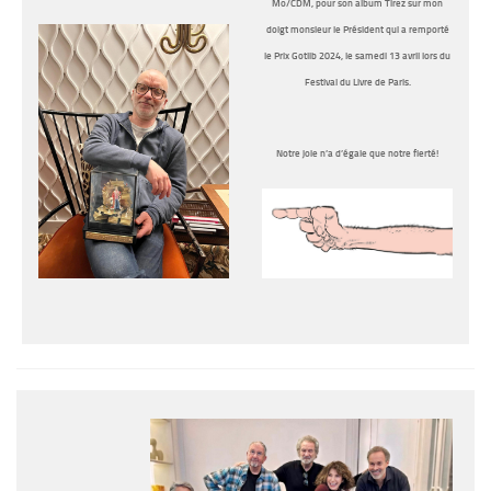
Mo/CDM, pour son album
Tirez sur mon
doigt monsieur le Président
qui a remporté
le Prix Gotlib 2024, le samedi 13 avril lors du
Festival du Livre de Paris.
Notre joie n’a d’égale que notre fierté!