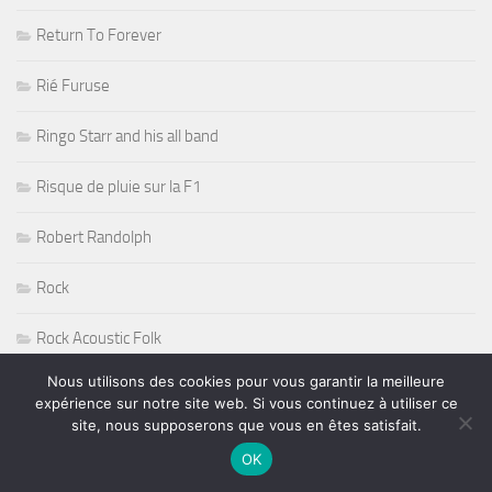
Return To Forever
Rié Furuse
Ringo Starr and his all band
Risque de pluie sur la F1
Robert Randolph
Rock
Rock Acoustic Folk
Nous utilisons des cookies pour vous garantir la meilleure
Rock Blues
expérience sur notre site web. Si vous continuez à utiliser ce
site, nous supposerons que vous en êtes satisfait.
Rock Guitare
OK
Rock n' Roll