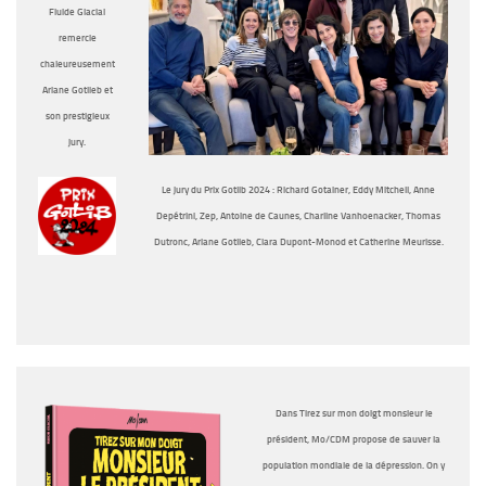
Fluide Glacial
remercie
chaleureusement
Ariane Gotlieb et
son prestigieux
jury.
Le jury du Prix Gotlib 2024 : Richard Gotainer, Eddy Mitchell, Anne
Depétrini, Zep, Antoine de Caunes, Charline Vanhoenacker, Thomas
Dutronc, Ariane Gotlieb, Clara Dupont-Monod et Catherine Meurisse.
Dans
Tirez sur mon doigt monsieur le
président
, Mo/CDM propose de sauver la
population mondiale de la dépression. On y