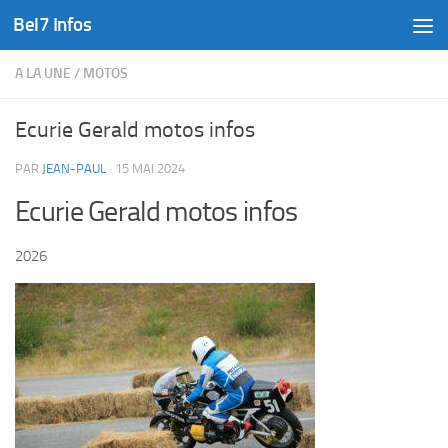
Bel7 Infos
Skip to content
A LA UNE
/
MOTOS
Ecurie Gerald motos infos
PAR
JEAN-PAUL
·
15 MAI 2024
Ecurie Gerald motos infos
2026