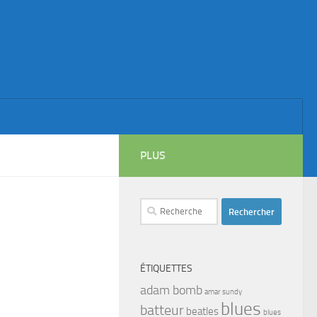
PLUS
Rechercher :
ÉTIQUETTES
adam bomb
amar sundy
blues
batteur
beatles
blues