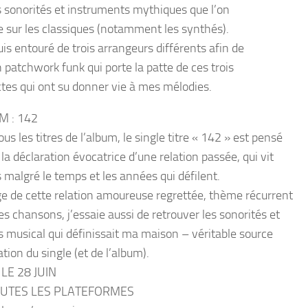
s sonorités et instruments mythiques que l’on
e sur les classiques (notamment les synthés).
is entouré de trois arrangeurs différents afin de
 patchwork funk qui porte la patte de ces trois
ctes qui ont su donner vie à mes mélodies.
M : 142
us les titres de l’album, le single titre « 142 » est pensé
a déclaration évocatrice d’une relation passée, qui vit
s malgré le temps et les années qui défilent.
ge de cette relation amoureuse regrettée, thème récurrent
s chansons, j’essaie aussi de retrouver les sonorités et
rs musical qui définissait ma maison – véritable source
ation du single (et de l’album).
LE 28 JUIN
OUTES LES PLATEFORMES