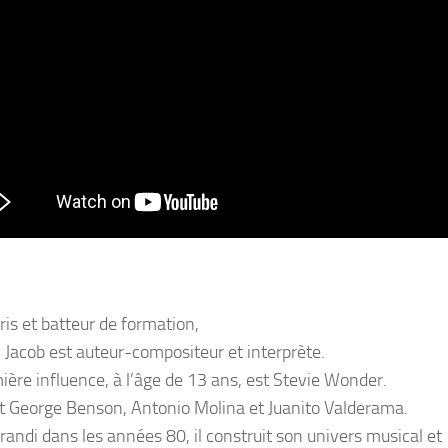
ris et batteur de formation,
 Jacob est auteur-compositeur et interprète.
ière influence, à l’âge de 13 ans, est Stevie Wonder.
t George Benson, Antonio Molina et Juanito Valderama.
randi dans les années 80, il construit son univers musical et