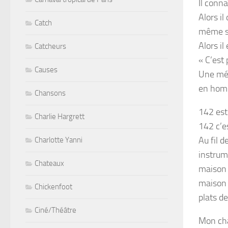
Il conn
Alors il
Catch
même si
Alors il
Catcheurs
« C’est
Causes
Une mél
en homm
Chansons
142 est
Charlie Hargrett
142 c’es
Au fil 
Charlotte Yanni
instrum
Chateaux
maison 
maison 
Chickenfoot
plats 
Ciné/Théâtre
Mon cha