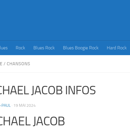
lues
Rock
Blues Rock
Blues Boogie Rock
Hard Rock
E
/
CHANSONS
CHAEL JACOB INFOS
-PAUL
·
19 MAI 2024
CHAEL JACOB