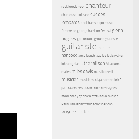
chanteur
rock bootleneck
duc des
chanteuse
coltrane
lombards
erick bamy
expo music
glenn
femme de george harrison
festival
hughes
golf drouot
groupe
guiariste
guitariste
herbie
hancock
janny loseth
jazz
joe louis walker
luther allison
john coghlan
Maalouma
miles davis
malien
murali coryell
musicien
musiciens
nilaja
norbert krief
pat travers
restaurant
rock
roy haynes
salon
sandy gennaro
status quo
sunset
Paris
Taj Mahal
titanic
tony sheridan
wayne shorter