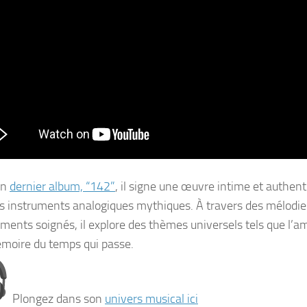
on
dernier album, “142”
, il signe une œuvre intime et authent
s instruments analogiques mythiques. À travers des mélodies
ments soignés, il explore des thèmes universels tels que l’am
émoire du temps qui passe.
Plongez dans son
univers musical ici