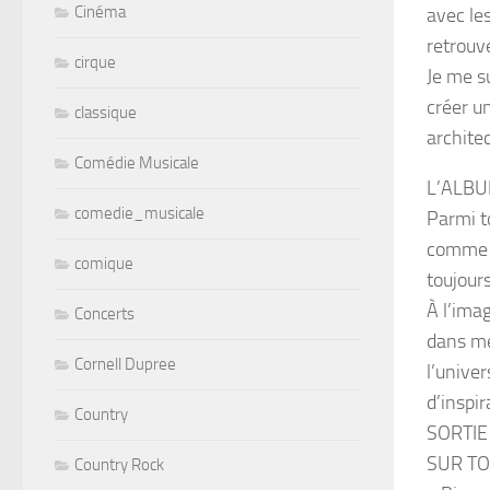
Cinéma
avec le
retrouv
cirque
Je me su
créer un
classique
archite
Comédie Musicale
L’ALBU
comedie_musicale
Parmi to
comme l
comique
toujour
À l’ima
Concerts
dans me
Cornell Dupree
l’unive
d’inspir
Country
SORTIE 
SUR T
Country Rock