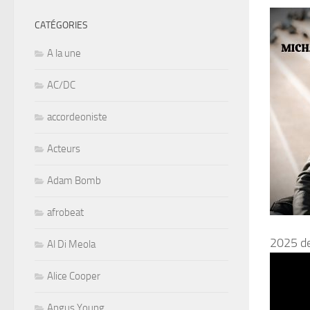
CATÉGORIES
A la une
AC/DC
accordeoniste
Acteurs
Adam Bomb
afrobeat
2025 de
Al Di Meola
Alice Cooper
Angus Young