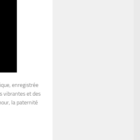
ique, enregistrée
 vibrantes et des
our, la paternité