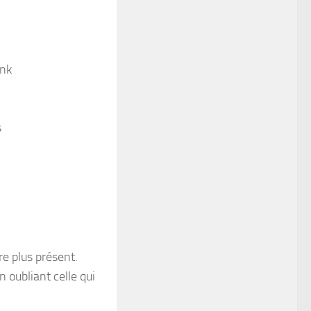
unk
s
re plus présent.
n oubliant celle qui