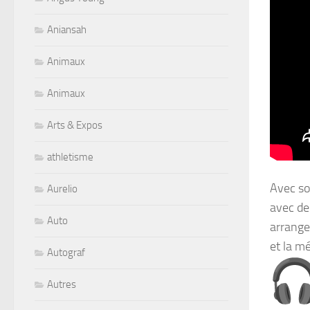
Aniansah
Animaux
Animaux
Arts & Expos
athletisme
Avec s
Aurelio
avec de
Auto
arrange
et la m
Autograf
Autres