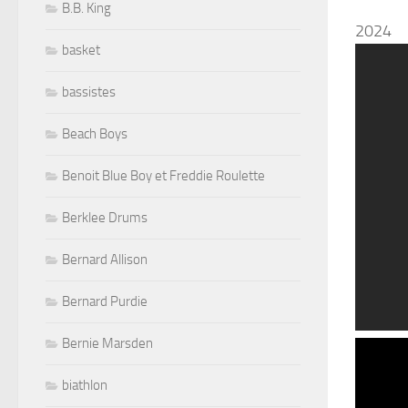
B.B. King
2024
basket
bassistes
Beach Boys
Benoit Blue Boy et Freddie Roulette
Berklee Drums
Bernard Allison
Bernard Purdie
Bernie Marsden
biathlon