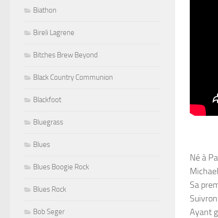
Biathon
Bireli Lagrene
Bitches Brew Beyond
Black Country Communion
Blackfoot
Bluegrass
Blues
Né à Pa
Blues Boogie Rock
Michael
Sa prem
Blues Rock
Suivron
Ayant g
Bob Seger