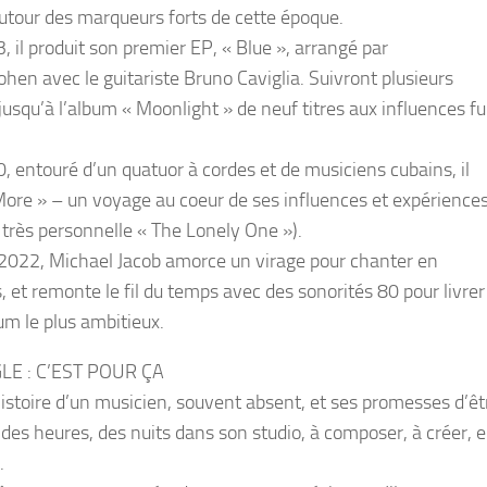
autour des marqueurs forts de cette époque.
, il produit son premier EP, « Blue », arrangé par
ohen avec le guitariste Bruno Caviglia. Suivront plusieurs
 jusqu’à l’album « Moonlight » de neuf titres aux influences f
, entouré d’un quatuor à cordes et de musiciens cubains, il
 More » – un voyage au coeur de ses influences et expérience
a très personnelle « The Lonely One »).
2022, Michael Jacob amorce un virage pour chanter en
, et remonte le fil du temps avec des sonorités 80 pour livrer
um le plus ambitieux.
GLE : C’EST POUR ÇA
’histoire d’un musicien, souvent absent, et ses promesses d’êt
 des heures, des nuits dans son studio, à composer, à créer, e
.