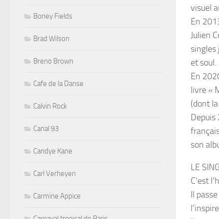
visuel 
Boney Fields
En 2013
Julien C
Brad Wilson
singles
Breno Brown
et soul.
En 2020
Cafe de la Danse
livre «
(dont l
Calvin Rock
Depuis 
Canal 93
français
son alb
Candye Kane
LE SIN
Carl Verheyen
C’est l
Il passe
Carmine Appice
l’inspire
Carnaval tropical de Paris