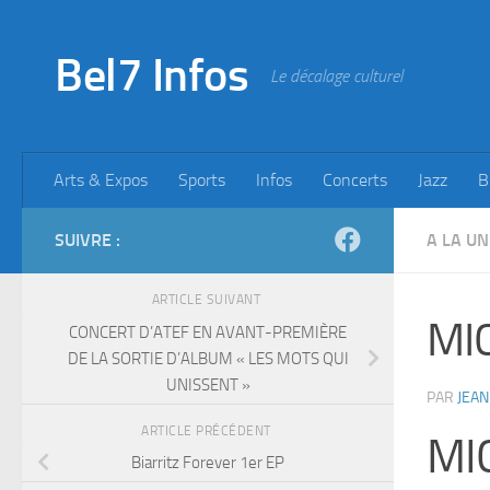
Skip to content
Bel7 Infos
Le décalage culturel
Arts & Expos
Sports
Infos
Concerts
Jazz
B
SUIVRE :
A LA UN
ARTICLE SUIVANT
MI
CONCERT D’ATEF EN AVANT-PREMIÈRE
DE LA SORTIE D’ALBUM « LES MOTS QUI
UNISSENT »
PAR
JEAN
ARTICLE PRÉCÉDENT
MI
Biarritz Forever 1er EP