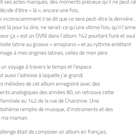
aît ses actes manqués, des moments précieux qu’il ne peut rat
 décide d’être « là », encore une fois,
 inconsciemment il se dit que ce sera peut-être la dernière
 est là pour lui dire, ne serait-ce qu’une ultime fois, qu’il l’aime
 pour ça » est un OVNI dans l’album 142 pourtant funk et soul
odie latine au groove « amapiano » et au rythme entêtant
age à mes origines latines, celles de mon père.
 un voyage à travers le temps et l’espace.
t aussi l’adresse à laquelle j’ai grandi.
des mélodies de cet album enregistré avec des
ents analogiques des années 80, on retrouve cette
familiale au 142 de la rue de Charonne. Une
bohème remplie de musique, d’instruments et des
de ma maman.
llenge était de composer un album en français,