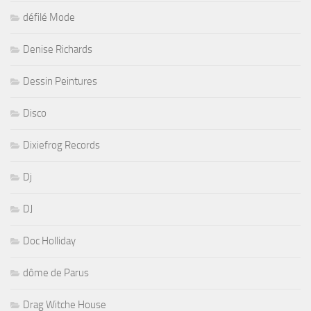
défilé Mode
Denise Richards
Dessin Peintures
Disco
Dixiefrog Records
Dj
DJ
Doc Holliday
dôme de Parus
Drag Witche House