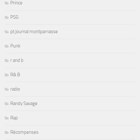
Prince
PSG
pt journal montparnasse
Punk
r and b
R& B
radio
Randy Savage
Rap
Récompenses