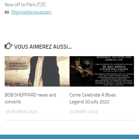
Now off to Paris 🇫🇷
📸:
@gonetgenevaopen
VOUS AIMEREZ AUSSI...
BOB SHEPPARD news and
Come Celebrate A Blues
concerts
Legend 20 jully 2022
18 FÉVRIER 2023
23 MARS 2022