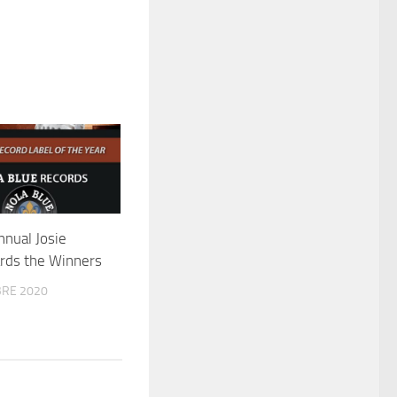
nnual Josie
rds the Winners
RE 2020