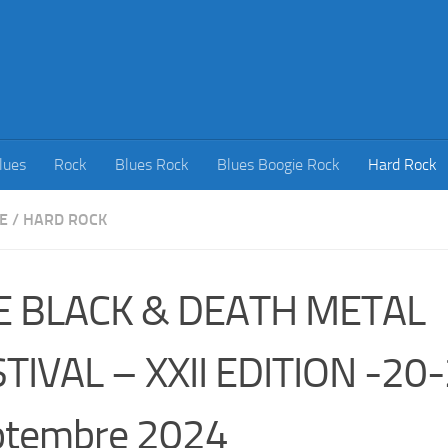
lues
Rock
Blues Rock
Blues Boogie Rock
Hard Rock
E
/
HARD ROCK
E BLACK & DEATH METAL
TIVAL – XXII EDITION -20
ptembre 2024