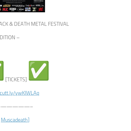
ACK & DEATH METAL FESTIVAL
EDITION –
[TICKETS]
/cutt.ly/ywKIWLAq
—————–
>
Muscadeath
]