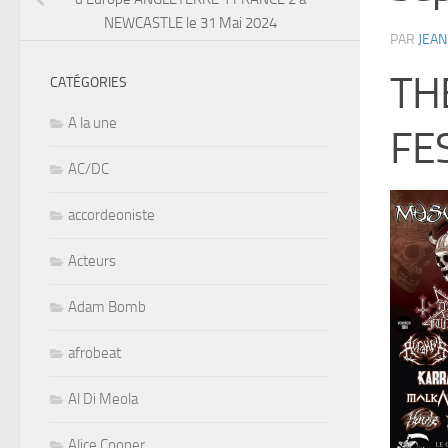
NEWCASTLE le 31 Mai 2024
PAR
JEAN
TH
CATÉGORIES
A la une
FE
AC/DC
accordeoniste
Acteurs
Adam Bomb
afrobeat
Al Di Meola
Alice Cooper