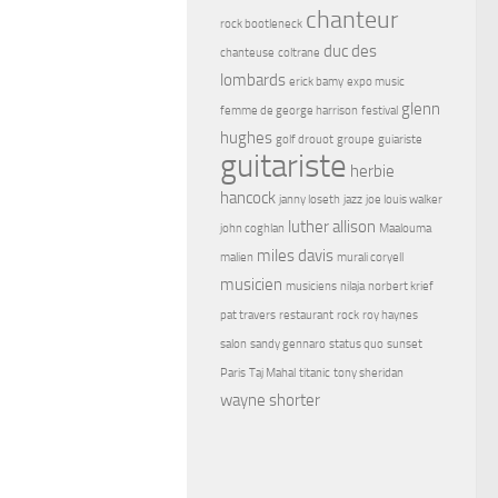
chanteur
rock bootleneck
duc des
chanteuse
coltrane
lombards
erick bamy
expo music
glenn
femme de george harrison
festival
hughes
golf drouot
groupe
guiariste
guitariste
herbie
hancock
janny loseth
jazz
joe louis walker
luther allison
john coghlan
Maalouma
miles davis
malien
murali coryell
musicien
musiciens
nilaja
norbert krief
pat travers
restaurant
rock
roy haynes
salon
sandy gennaro
status quo
sunset
Paris
Taj Mahal
titanic
tony sheridan
wayne shorter