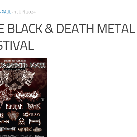
-PAUL
·
1 JUIN 2024
E BLACK & DEATH METAL
STIVAL