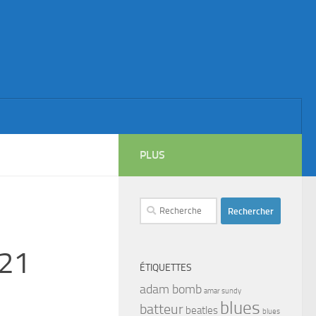
PLUS
Rechercher :
-21
ÉTIQUETTES
adam bomb
amar sundy
blues
batteur
beatles
blues