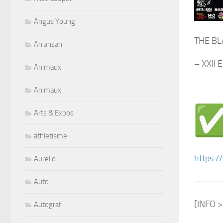
Angus Young
THE BL
Aniansah
– XXII 
Animaux
Animaux
Arts & Expos
athletisme
https:/
Aurelio
———
Auto
[INFO 
Autograf