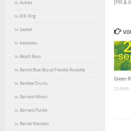
[PR & 
Autres
B.B. King
basket
VOU
bassistes
Beach Boys
Benoit Blue Boy et Freddie Roulette
Green Ri
Berklee Drums
22 AVRIL
Bernard Allison
Bernard Purdie
Bernie Marsden