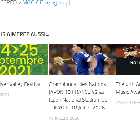
ACCRED >
M&O Office agency
]
S AIMEREZ AUSSI...
ver Valley Festival
Championnat des Nations
The 6 th A
JAPON 15 FRANCE 42 au
Music Awa
 2021
Japon National Stadium de
13 SEPTEMB
TOKYO le 18 Juillet 2026
18 JUILLET 2026