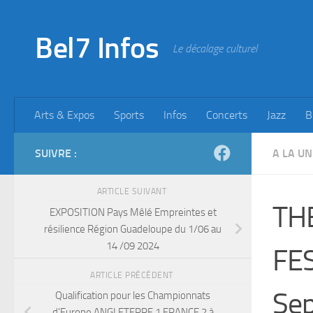
Skip to content
Bel7 Infos
Le décalage culturel
Arts & Expos
Sports
Infos
Concerts
Jazz
B
SUIVRE :
A LA UN
ARTICLE SUIVANT
TH
EXPOSITION Pays Mêlé Empreintes et
résilience Région Guadeloupe du 1/06 au
14 /09 2024
FES
ARTICLE PRÉCÉDENT
Se
Qualification pour les Championnats
d’Europe ANGLETERRE 1 FRANCE 2 à