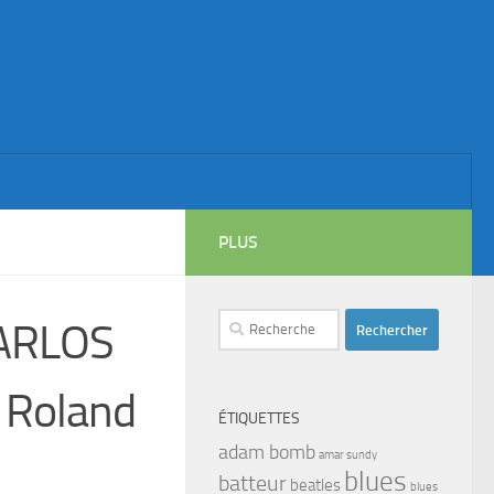
PLUS
Rechercher :
CARLOS
 Roland
ÉTIQUETTES
adam bomb
amar sundy
blues
batteur
beatles
blues