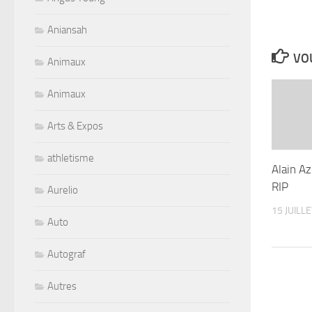
Aniansah
VOU
Animaux
Animaux
Arts & Expos
athletisme
Alain Az
RIP
Aurelio
15 JUILL
Auto
Autograf
Autres