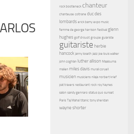
chanteur
rock bootleneck
duc des
chanteuse
coltrane
lombards
erick bamy
expo music
CARLOS
glenn
femme de george harrison
festival
hughes
golf drouot
groupe
guiariste
guitariste
herbie
hancock
janny loseth
jazz
joe louis walker
luther allison
john coghlan
Maalouma
miles davis
malien
murali coryell
musicien
musiciens
nilaja
norbert krief
pat travers
restaurant
rock
roy haynes
salon
sandy gennaro
status quo
sunset
Paris
Taj Mahal
titanic
tony sheridan
wayne shorter