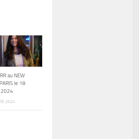
ORR au NEW
ARIS le 18
 2024
RE 2024