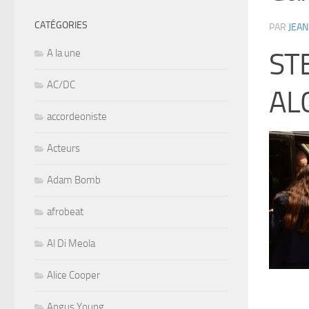
CATÉGORIES
PAR
JEAN
A la une
ST
AC/DC
AL
accordeoniste
Acteurs
Adam Bomb
afrobeat
Al Di Meola
Alice Cooper
Angus Young