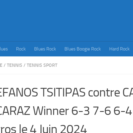
lues
Rock
Blues Rock
Blues Boogie Rock
Hard Rock
E
/
TENNIS
/
TENNIS SPORT
EFANOS TSITIPAS contre 
ARAZ Winner 6-3 7-6 6-4
ros le 4 Juin 2024