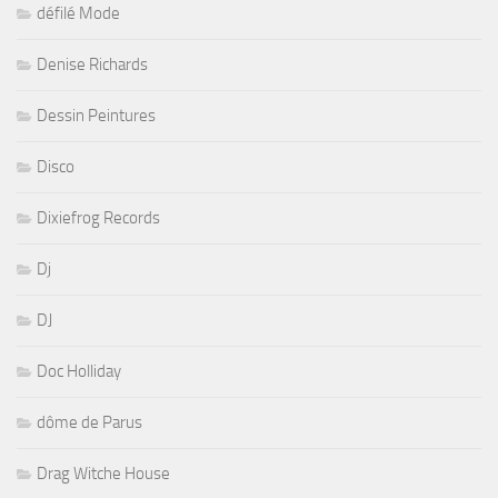
défilé Mode
Denise Richards
Dessin Peintures
Disco
Dixiefrog Records
Dj
DJ
Doc Holliday
dôme de Parus
Drag Witche House