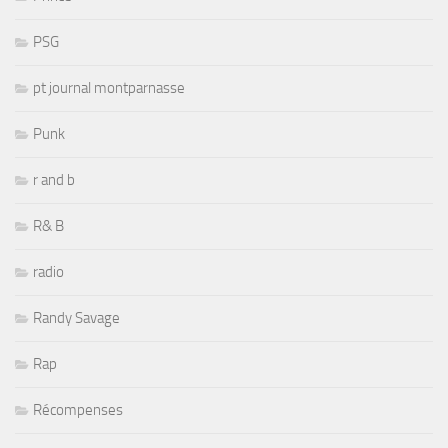
PSG
pt journal montparnasse
Punk
r and b
R& B
radio
Randy Savage
Rap
Récompenses