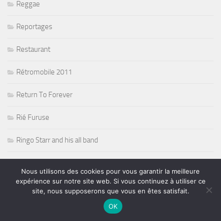
Reggae
Reportages
Restaurant
Rétromobile 2011
Return To Forever
Rié Furuse
Ringo Starr and his all band
Risque de pluie sur la F1
Nous utilisons des cookies pour vous garantir la meilleure
expérience sur notre site web. Si vous continuez à utiliser ce
Robert Randolph
site, nous supposerons que vous en êtes satisfait.
OK
Rock