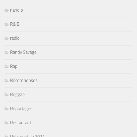
r and b
R& B
radio
Randy Savage
Rap
Récompenses
Reggae
Reportages
Restaurant
Rétromobile 2011