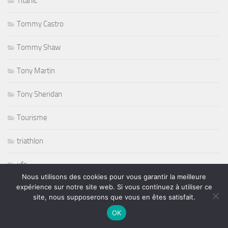
Titanic
Tommy Castro
Tommy Shaw
Tony Martin
Tony Sheridan
Tourisme
triathlon
ufc
Nous utilisons des cookies pour vous garantir la meilleure
expérience sur notre site web. Si vous continuez à utiliser ce
Variété
site, nous supposerons que vous en êtes satisfait.
volley ball
OK