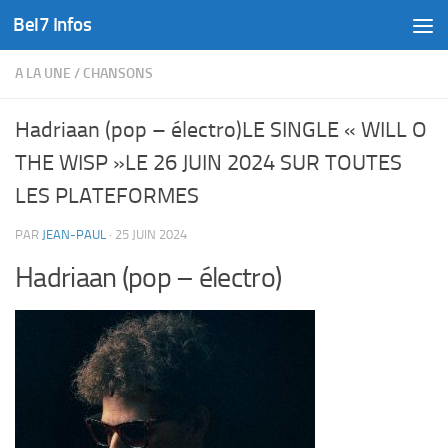
Bel7 Infos
Skip to content
A LA UNE
/
CHANSONS
Hadriaan (pop – électro)LE SINGLE « WILL O
THE WISP »LE 26 JUIN 2024 SUR TOUTES
LES PLATEFORMES
PAR
JEAN-PAUL
·
25 JUIN 2024
Hadriaan (pop – électro)