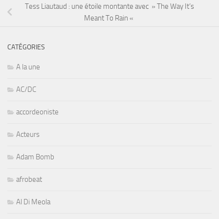
Tess Liautaud : une étoile montante avec » The Way It’s
Meant To Rain «
CATÉGORIES
A la une
AC/DC
accordeoniste
Acteurs
Adam Bomb
afrobeat
Al Di Meola