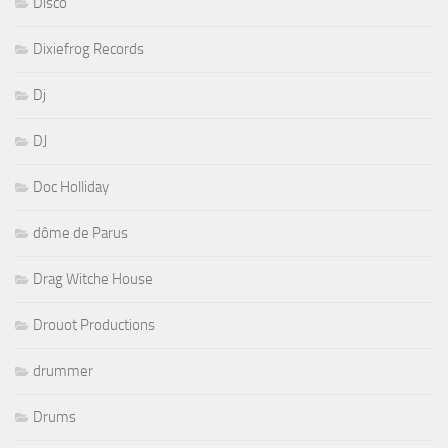
Disco
Dixiefrog Records
Dj
DJ
Doc Holliday
dôme de Parus
Drag Witche House
Drouot Productions
drummer
Drums