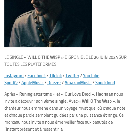
LE SINGLE
« WILL O THE WISP »
DISPONIBLE
LE 26 JUIN 2024
SUR
TOUTES LES PLATEFORMES
Instagram
/
Facebook
/
TikTok
/
Twitter
/
YouTube
Spotify
/
AppleMusic
/
Deezer
/
AmazonMusic
/
Soudcloud
Après «
Runing after time »
et
« Our Love Died »
,
Hadriaan
nous
invite à découvrir son
3ème single.
Avec
« Will O The Wisp »
, le
chanteur nous emmène dans un voyage mystique, où chaque note
et chaque parole semblent guidées par une puissance étrange. Ce
morceau nous invite à nous émerveiller face aux beautés de
l’instant présent et à ressentir la