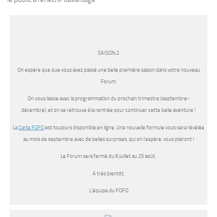
SAISON 2
On espère que que vous avez passé une belle première saison dans votre nouveau
Forum.
On vous laisse avec
la programmation du prochain trimestre (septembre-
décembre), et on se retrouve à la rentrée pour continuer cette belle aventure !
La
Carte FOFO
est toujours disponible en ligne. Une nouvelle formule vous sera révélée
au mois de septembre avec de belles surprises, qui on l’espère, vous plairont !
Le Forum sera fermé du 6 juillet au 25 août.
A très bientôt,
L’équipe du FOFO