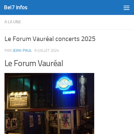
Bel7 Infos
Skip to content
A LA UNE
Le Forum Vauréal concerts 2025
PAR
JEAN-PAUL
·
9 JUILLET 2024
Le Forum Vauréal