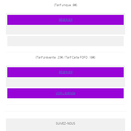
(Tarif unique : 8€)
RÉSERVER
(Tarif prévente : 23€ / Tarif Carte FOFO : 18€)
RÉSERVER
VOIR L’AGENDA
SUIVEZ-NOUS