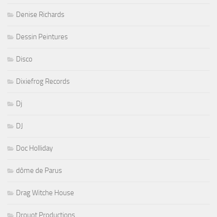
Denise Richards
Dessin Peintures
Disco
Dixiefrog Records
Dj
DJ
Doc Holliday
dôme de Parus
Drag Witche House
Drouot Productions