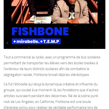
Tout a commencé au lycée, avec un programme de bus scolaires
permettant de transporter les élèves vers des écoles basées à
l’extérieur de leurs districts scolaires afin de combattre la
ségrégation raciale, Fishbone brisait déjà les stéréotypes.
Ce fut l’étincelle qui lança la dynamique créative et influente du
groupe, qui coulait à ce moment-là, les fondations que d’autres
artistes suivraient pendant des décennies. Né de la scène punk
rock de Los Angeles, en Californie, Fishbone est une boule
d’énergie connu pour réaliser de véritable performance lors de