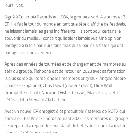
leurs lives.
Signé à Columbia Records en 1984, le groupe a sorti 4 albums et 3
EP. Il a fait le tour du monde en tant que tête d’affiche de festivals,
ne laissant jamais les gens indifférents ; ils sont pour certains le
souvenir du meilleur concert qu’ils aient jamais vus. Une opinion
partagée à la fois par leurs fans mais aussi par les artistes qui ont
partagé la scène avec eux.
Après des années de tournées et de changement de membres au
sein du groupe, Fishbone est de retour en 2023 avec sa formation
la plus solide qui comprend les membres originaux, Angelo Moore
(chant / saxophone), Chris Dowd (clavier / chant), Dirty Walt
(trompette / chant), Norwood Fisher (basse), Mark Phillips et le
vétéran John Steward à la batterie.
Avec un nouvel EP enregistré et produit par Fat Mike de NOFX qui
sortira sur Fat Wreck Chords courant 2023, les membres du groupe
se préparent à reprendre leur statut de bêtes de scène et à inviter
le public à réfléchir davantage