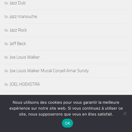
Jazz Dub
jazz manouche
Jazz Rock
Jeff Beck
Joe Louis Walker
Joe Louis Walker Murali Coryell Amar Sundy
JOEL HOEKSTRA
John Coghlan
Nous utilisons des cookies pour vous garantir la meilleure
expérience sur notre site web. Si vous continuez à utiliser ce
Johnnie Bassett
site, nous supposerons que vous en êtes satisfait.
OK
Jon Lord