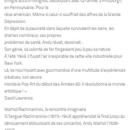
Émigré austro-hongrois, débarquant avec sa famille, à Pittsburgh,
en Pennsylvanie. Pour le
rêve américain. Même si celui-ci souffrait des affres de la Grande
Dépression.
En dépit de la pauvreté dans laquelle survivaient les siens, les
drames nombreux, ses propres
problèmes de santé, Andy rêvait, dessinait…
Son génie, sa volonté de fer forgeaient peu à peu sa nature.
À l’été 1949, il fuyait l’air irrespirable de cette ville industrielle pour
New York.
Là, se nourrissant avec gourmandise d’une multitude d’expériences
créatives, son œuvre
inonda le Pop Art du début des Années 60. Il révolutionna le monde
artistique ! »
David Lawrence.
Warhol/Rachmaninov, la rencontre imaginaire
Si Sergueï Rachmaninov (1873-1943) appréhendait le final jusqu’au
dénouement éblouissant de ses concertos, Andy Warhol (1928-