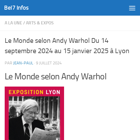
Bel7 Infos
Skip to content
A LA UNE
/
ARTS & EXPOS
Le Monde selon Andy Warhol Du 14
septembre 2024 au 15 janvier 2025 à Lyon
PAR
JEAN-PAUL
·
9 JUILLET 2024
Le Monde selon Andy Warhol