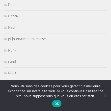
Pop
Prince
PSG
pt journal montparnasse
Punk
r and b
R& B
radio
Nous utilisons des cookies pour vous garantir la meilleure
expérience sur notre site web. Si vous continuez à utiliser ce
Randy Savage
site, nous supposerons que vous en êtes satisfait.
OK
Rap