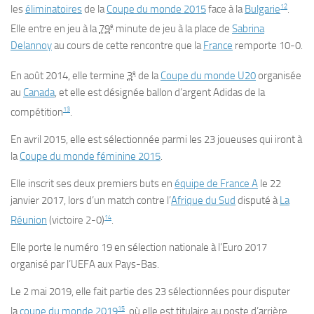
12
les
éliminatoires
de la
Coupe du monde 2015
face à la
Bulgarie
.
e
Elle entre en jeu à la
79
minute de jeu à la place de
Sabrina
Delannoy
au cours de cette rencontre que la
France
remporte 10-0.
e
En
août 2014
, elle termine
3
de la
Coupe du monde U20
organisée
au
Canada
, et elle est désignée ballon d’argent Adidas de la
13
compétition
.
En
avril 2015
, elle est sélectionnée parmi les 23 joueuses qui iront à
la
Coupe du monde féminine 2015
.
Elle inscrit ses deux premiers buts en
équipe de France A
le
22
janvier 2017
, lors d’un match contre l’
Afrique du Sud
disputé à
La
14
Réunion
(victoire 2-0)
.
Elle porte le numéro 19 en sélection nationale à l’Euro 2017
organisé par l’UEFA aux Pays-Bas.
Le
2 mai 2019
, elle fait partie des 23 sélectionnées pour disputer
15
la
coupe du monde 2019
, où elle est titulaire au poste d’arrière