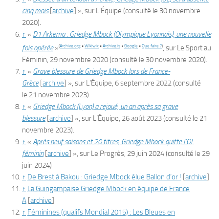
cinq mois
[
archive
]
», sur
L’Équipe
(consulté le
30 novembre
2020
)
.
↑
«
D1 Arkema : Griedge Mbock (Olympique Lyonnais), une nouvelle
(
Archive.org
•
Wikiwix
•
Archive.is
•
Google
•
Que faire ?
)
fois opérée
»
, sur
Le Sport au
Féminin
,
29 novembre 2020
(consulté le
30 novembre 2020
)
.
↑
«
Grave blessure de Griedge Mbock lors de France-
Grèce
[
archive
]
», sur
L’Équipe
,
6 septembre 2022
(consulté
le
21 novembre 2023
)
.
↑
«
Griedge Mbock (Lyon) a rejoué, un an après sa grave
blessure
[
archive
]
», sur
L’Équipe
,
26 août 2023
(consulté le
21
novembre 2023
)
.
↑
«
Après neuf saisons et 20 titres, Griedge Mbock quitte l’OL
féminin
[
archive
]
», sur
Le Progrès
,
29 juin 2024
(consulté le
29
juin 2024
)
↑
De Brest à Bakou : Griedge Mbock élue Ballon d’or !
[
archive
]
↑
La Guingampaise Griedge Mbock en équipe de France
A
[
archive
]
↑
Féminines (qualifs Mondial 2015) : Les Bleues en