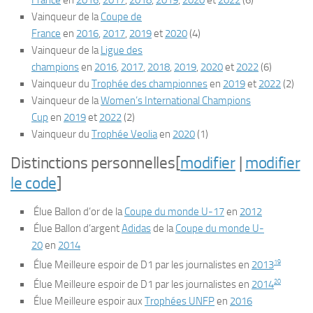
France
en
2016
,
2017
,
2018
,
2019
,
2020
et
2022
(6)
Vainqueur de la
Coupe de
France
en
2016
,
2017
,
2019
et
2020
(4)
Vainqueur de la
Ligue des
champions
en
2016
,
2017
,
2018
,
2019
,
2020
et
2022
(6)
Vainqueur du
Trophée des championnes
en
2019
et
2022
(2)
Vainqueur de la
Women’s International Champions
Cup
en
2019
et
2022
(2)
Vainqueur du
Trophée Veolia
en
2020
(1)
Distinctions personnelles
[
modifier
|
modifier
le code
]
Élue Ballon d’or de la
Coupe du monde U-17
en
2012
Élue Ballon d’argent
Adidas
de la
Coupe du monde U-
20
en
2014
19
Élue Meilleure espoir de D1 par les journalistes en
2013
20
Élue Meilleure espoir de D1 par les journalistes en
2014
Élue Meilleure espoir aux
Trophées UNFP
en
2016