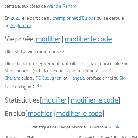
centrale, aux côtés de
Wendie Renard
.
En
2022
, elle participe au
championnat d’Europe
qui se déroule
en
Angleterre
.
Vie privée
[
modifier
|
modifier le code
]
Elle est d’origine camerounaise.
Elle a deux frères également footballeurs : Erwan, qui a évolué au
Stade briochin (club dans lequel sa sœur a débuté), au
FC
Challans
puis au
FC Gueugnon
, et
Hianga’a
, professionnel au
SM
16
,
17
Caen
en Ligue 2
.
Statistiques
[
modifier
|
modifier le code
]
En club
[
modifier
|
modifier le code
]
18
Statistiques de Griedge Mbock au 30 octobre 2018
Saison
Club
Coupe(s)
Compétition(s)
Tot