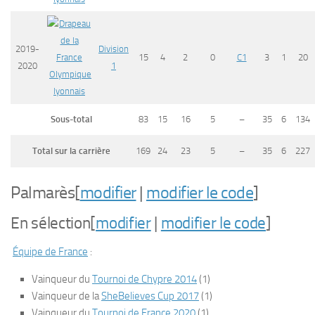
2019-
Division
15
4
2
0
C1
3
1
20
2020
1
Olympique
lyonnais
Sous-total
83
15
16
5
–
35
6
134
Total sur la carrière
169
24
23
5
–
35
6
227
Palmarès
[
modifier
|
modifier le code
]
En sélection
[
modifier
|
modifier le code
]
Équipe de France
:
Vainqueur du
Tournoi de Chypre 2014
(1)
Vainqueur de la
SheBelieves Cup 2017
(1)
Vainqueur du
Tournoi de France 2020
(1)