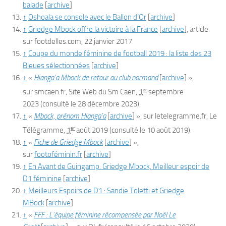
balade
[
archive
]
↑
Oshoala se console avec le Ballon d’Or
[
archive
]
↑
Griedge Mbock offre la victoire à la France
[
archive
]
, article
sur
footdelles.com
, 22 janvier 2017
↑
Coupe du monde féminine de football 2019 : la liste des 23
Bleues sélectionnées
[
archive
]
↑
«
Hianga’a Mbock de retour au club normand
[
archive
]
»,
er
sur
smcaen.fr
,
Site Web du Sm Caen
,
1
septembre
2023
(consulté le
28 décembre 2023
)
.
↑
«
Mbock, prénom Hianga’a
[
archive
]
», sur
letelegramme.fr
,
Le
er
Télégramme
,
1
août 2019
(consulté le
10 août 2019
)
.
↑
«
Fiche de Griedge Mbock
[
archive
]
»,
sur
footoféminin.fr
[
archive
]
↑
En Avant de Guingamp. Griedge Mbock, Meilleur espoir de
D1 féminine
[
archive
]
↑
Meilleurs Espoirs de D1 : Sandie Toletti et Griedge
MBock
[
archive
]
↑
«
FFF : L’équipe féminine récompensée par Noël Le