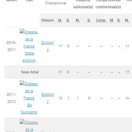
Championnat
nationale(s)
continentale(s)
Division
M.
B.
M.
B.
Comp.
M.
B.
M.
2010-
Division
17
0
–
–
–
–
–
17
2011
1
Stade
briochin
Sous-total
17
0
–
–
–
–
–
17
2011-
Division
13
1
1
0
–
–
–
14
2012
1
EA
Guingamp