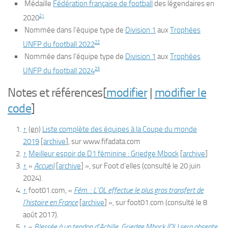
Médaille
Fédération française de football
des légendaires en
21
2020
Nommée dans l’équipe type de
Division 1
aux
Trophées
22
UNFP du football 2022
Nommée dans l’équipe type de
Division 1
aux
Trophées
23
UNFP du football 2024
Notes et références
[
modifier
|
modifier le
code
]
↑
(en)
Liste complète des équipes à la Coupe du monde
2019
[
archive
]
, sur
www.fifadata.com
↑
Meilleur espoir de D1 féminine : Griedge Mbock
[
archive
]
↑
«
Accueil
[
archive
]
», sur
Foot d’elles
(consulté le
20 juin
2024
)
.
↑
foot01.com, «
Fém. : L’OL effectue le plus gros transfert de
l’histoire en France
[
archive
]
», sur
foot01.com
(consulté le
8
août 2017
)
.
↑
«
Blessée à un tendon d’Achille, Griedge Mbock (OL) sera absente