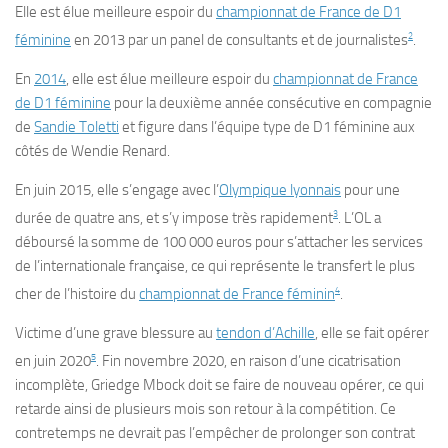
Elle est élue meilleure espoir du
championnat de France de D1
2
féminine
en 2013 par un panel de consultants et de journalistes
.
En
2014
, elle est élue meilleure espoir du
championnat de France
de D1 féminine
pour la deuxième année consécutive en compagnie
de
Sandie Toletti
et figure dans l’équipe type de D1 féminine aux
côtés de Wendie Renard.
En
juin 2015
, elle s’engage avec l’
Olympique lyonnais
pour une
3
durée de quatre ans, et s’y impose très rapidement
. L’OL a
déboursé la somme de 100 000 euros pour s’attacher les services
de l’internationale française, ce qui représente le transfert le plus
4
cher de l’histoire du
championnat de France féminin
.
Victime d’une grave blessure au
tendon d’Achille
, elle se fait opérer
5
en juin 2020
. Fin novembre 2020, en raison d’une cicatrisation
incomplète, Griedge Mbock doit se faire de nouveau opérer, ce qui
retarde ainsi de plusieurs mois son retour à la compétition. Ce
contretemps ne devrait pas l’empêcher de prolonger son contrat