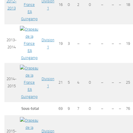
2012-
Division
16
0
2
0
–
–
–
18
2013
1
EA
Guingamp
2013-
Division
19
3
–
–
–
–
–
19
2014
1
EA
Guingamp
2014-
Division
21
5
4
0
–
–
–
25
2015
1
EA
Guingamp
Sous-total
69
9
7
0
–
–
–
76
2015-
Division