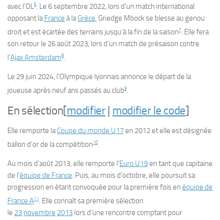
6
avec l’OL
. Le
6 septembre 2022
, lors d’un match international
opposant la
France
à la
Grèce
, Griedge Mbock se blesse au genou
7
droit et est écartée des terrains jusqu’à la fin de la saison
. Elle fera
son retour le
26 août 2023
, lors d’un match de présaison contre
8
l’
Ajax Amsterdam
.
Le
29 juin 2024
, l’Olympique lyonnais annonce le départ de la
9
joueuse après neuf ans passés au club
.
En sélection
[
modifier
|
modifier le code
]
Elle remporte la
Coupe du monde U17
en 2012 et elle est désignée
10
ballon d’or de la compétition
.
Au mois d’
août 2013
, elle remporte l’
Euro U19
en tant que capitaine
de l’
équipe de France
. Puis, au mois d’octobre, elle poursuit sa
progression en étant convoquée pour la première fois en
équipe de
11
France A
. Elle connaît sa première sélection
le
23
novembre
2013
lors d’une rencontre comptant pour