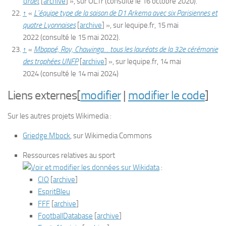
Graët
[
archive
]
», sur
OL.fr
(consulté le
16 octobre 2020
)
.
↑
«
L’équipe type de la saison de D1 Arkema avec six Parisiennes et
quatre Lyonnaises
[
archive
]
», sur
lequipe.fr
,
15 mai
2022
(consulté le
15 mai 2022
)
.
↑
«
Mbappé, Roy, Chawinga… tous les lauréats de la 32e cérémonie
des trophées UNFP
[
archive
]
», sur
lequipe.fr
,
14 mai
2024
(consulté le
14 mai 2024
)
Liens externes
[
modifier
|
modifier le code
]
Sur les autres projets Wikimedia :
Griedge Mbock
, sur
Wikimedia Commons
Ressources relatives au sport
:
CIO
[
archive
]
EspritBleu
FFF
[
archive
]
FootballDatabase
[
archive
]