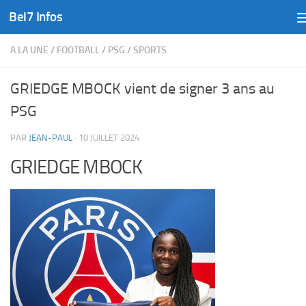
Bel7 Infos
Skip to content
A LA UNE
/
FOOTBALL
/
PSG
/
SPORTS
GRIEDGE MBOCK vient de signer 3 ans au
PSG
PAR
JEAN-PAUL
·
10 JUILLET 2024
GRIEDGE MBOCK