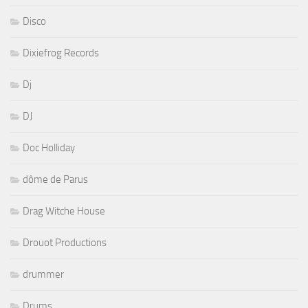
Disco
Dixiefrog Records
Dj
DJ
Doc Holliday
dôme de Parus
Drag Witche House
Drouot Productions
drummer
Drums