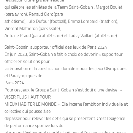
réalisation d’une grande fresque
qui célèbre les athlètes de la Team Saint-Gobain : Margot Boulet
(para aviron), Renaud Clerc (para
athlétisme), Julie Dufour (football), Emma Lombardi (triathlon),
Vincent Matheron (park skate),
Antoine Praud (para athlétisme) et Ludvy Vaillant (athlétisme).
Saint-Gobain, supporteur officiel des Jeux de Paris 2024
En juin 2023, Saint-Gobain a fait le choix de devenir « supporteur
officiel en solutions pour
la rénovation et la construction durable » pour les Jeux Olympiques
et Paralympiques de
Paris 2024.
Pour ces Jeux, le Groupe Saint-Gobain s’est doté d’une devise : «
VISER PLUS HAUT POUR
MIEUX HABITER LE MONDE ». Elle incarne l’ambition individuelle et
collective qui pousse à se
dépasser pour relever les défis qui se présentent. C’est l’exigence
de performance sportive lors du
plus grand événement sportif planétaire et l’exigence de proposer