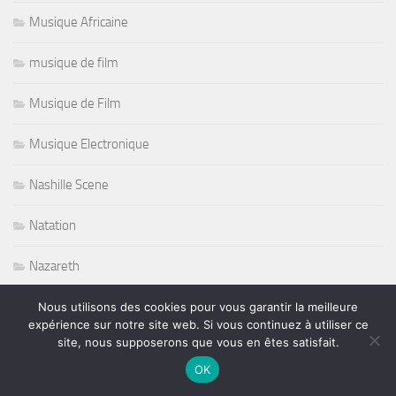
Musique Africaine
musique de film
Musique de Film
Musique Electronique
Nashille Scene
Natation
Nazareth
Night Club
Nous utilisons des cookies pour vous garantir la meilleure
expérience sur notre site web. Si vous continuez à utiliser ce
site, nous supposerons que vous en êtes satisfait.
Non classé
OK
Norbert Krief