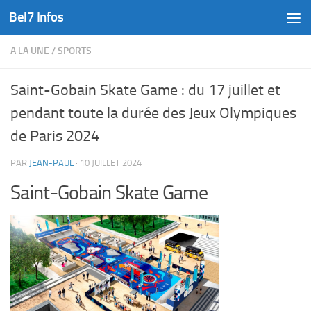
Bel7 Infos
Skip to content
A LA UNE
/
SPORTS
Saint-Gobain Skate Game : du 17 juillet et
pendant toute la durée des Jeux Olympiques
de Paris 2024
PAR
JEAN-PAUL
·
10 JUILLET 2024
Saint-Gobain Skate Game