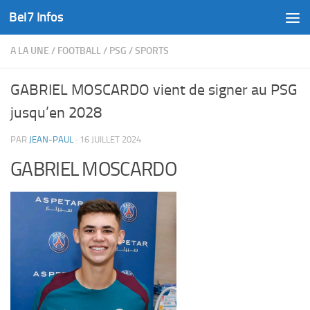
Bel7 Infos
Skip to content
A LA UNE
/
FOOTBALL
/
PSG
/
SPORTS
GABRIEL MOSCARDO vient de signer au PSG
jusqu’en 2028
PAR
JEAN-PAUL
·
16 JUILLET 2024
GABRIEL MOSCARDO