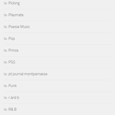
Picking
Playmate
Poesie Music
Pop
Prince
PSG
pt journal montparnasse
Punk
r and b
R& B