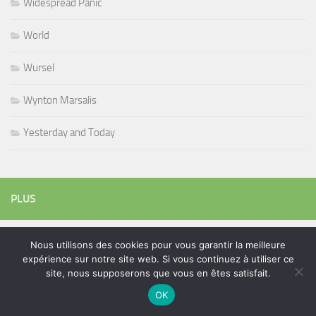
Widespread Panic
World
Wursel
Wynton Marsalis
Yesterday and Today
PLUS
Nous utilisons des cookies pour vous garantir la meilleure
Rechercher :
expérience sur notre site web. Si vous continuez à utiliser ce
site, nous supposerons que vous en êtes satisfait.
OK
ÉTIQUETTES