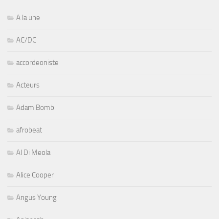
A la une
AC/DC
accordeoniste
Acteurs
Adam Bomb
afrobeat
Al Di Meola
Alice Cooper
Angus Young