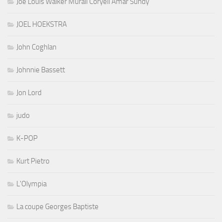
Joe Louis Walker Murali Coryell Amar Sundy
JOEL HOEKSTRA
John Coghlan
Johnnie Bassett
Jon Lord
judo
K-POP
Kurt Pietro
L'Olympia
La coupe Georges Baptiste