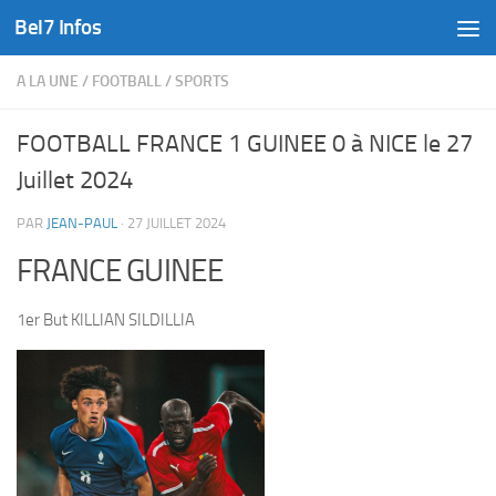
Bel7 Infos
Skip to content
A LA UNE
/
FOOTBALL
/
SPORTS
FOOTBALL FRANCE 1 GUINEE 0 à NICE le 27
Juillet 2024
PAR
JEAN-PAUL
·
27 JUILLET 2024
FRANCE GUINEE
1er But KILLIAN SILDILLIA