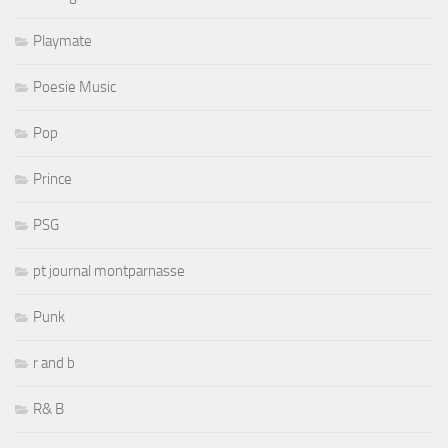
Playmate
Poesie Music
Pop
Prince
PSG
pt journal montparnasse
Punk
r and b
R& B