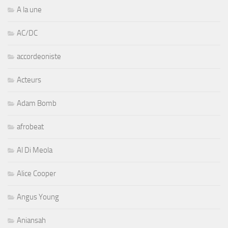
A la une
AC/DC
accordeoniste
Acteurs
Adam Bomb
afrobeat
Al Di Meola
Alice Cooper
Angus Young
Aniansah