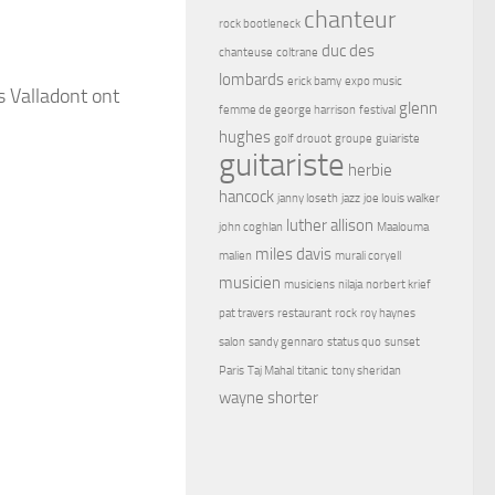
chanteur
rock bootleneck
duc des
chanteuse
coltrane
lombards
erick bamy
expo music
s Valladont ont
glenn
femme de george harrison
festival
hughes
golf drouot
groupe
guiariste
guitariste
herbie
hancock
janny loseth
jazz
joe louis walker
luther allison
john coghlan
Maalouma
miles davis
malien
murali coryell
musicien
musiciens
nilaja
norbert krief
pat travers
restaurant
rock
roy haynes
salon
sandy gennaro
status quo
sunset
Paris
Taj Mahal
titanic
tony sheridan
wayne shorter