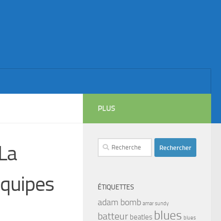
PLUS
Rechercher :
La
équipes
ÉTIQUETTES
adam bomb
amar sundy
blues
batteur
beatles
blues