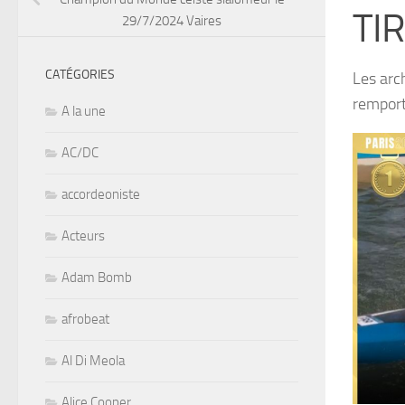
TIR
29/7/2024 Vaires
CATÉGORIES
Les arc
remport
A la une
AC/DC
accordeoniste
Acteurs
Adam Bomb
afrobeat
Al Di Meola
Alice Cooper