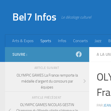
Skip to content
Bel7 Infos
Le décalage culturel
Arts & Expos
Sports
Infos
Concerts
Jazz
B
SUIVRE :
A LA UN
ARTICLE SUIVANT
OLY
OLYMPIC GAMES La France remporte la
médaille d’argent du concours par
équipes
Fra
ARTICLE PRÉCÉDENT
OLYMPIC GAMES NICOLAS GESTIN
PAR
JEAN
Champion du Monde céiste slalomeur le