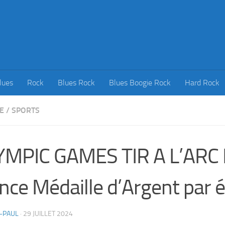
lues
Rock
Blues Rock
Blues Boogie Rock
Hard Rock
E
/
SPORTS
MPIC GAMES TIR A L’ARC 
nce Médaille d’Argent par 
-PAUL
·
29 JUILLET 2024