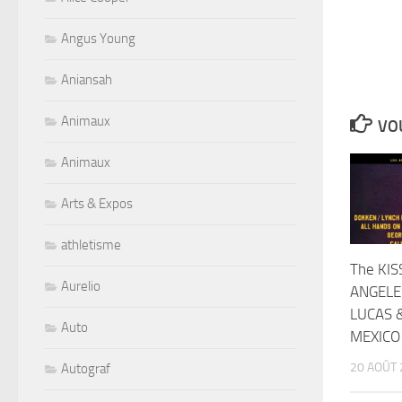
Angus Young
Aniansah
Animaux
VOU
Animaux
Arts & Expos
athletisme
The KIS
Aurelio
ANGELE
LUCAS 
Auto
MEXICO
20 AOÛT 
Autograf