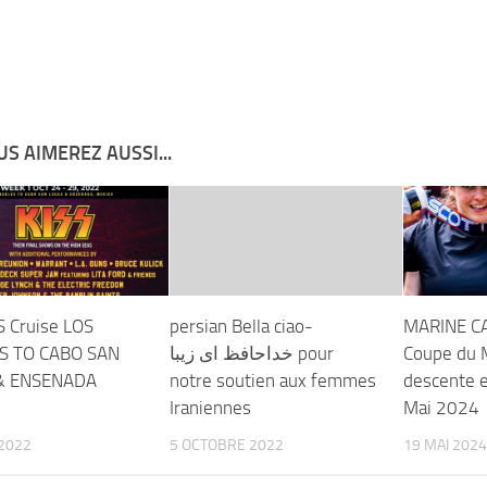
S AIMEREZ AUSSI...
S Cruise LOS
persian Bella ciao-
MARINE C
S TO CABO SAN
خداحافظ ای زیبا pour
Coupe du 
& ENSENADA
notre soutien aux femmes
descente e
Iraniennes
Mai 2024
2022
5 OCTOBRE 2022
19 MAI 2024